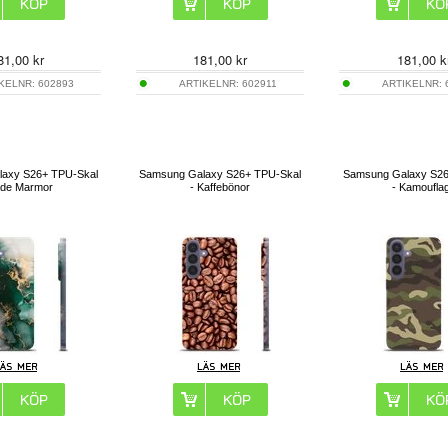
81,00
kr
181,00
kr
181,00
k
IKELNR:
602893
ARTIKELNR:
602911
ARTIKELNR:
axy S26+ TPU-Skal
Samsung Galaxy S26+ TPU-Skal
Samsung Galaxy S26
ade Marmor
- Kaffebönor
- Kamoufla