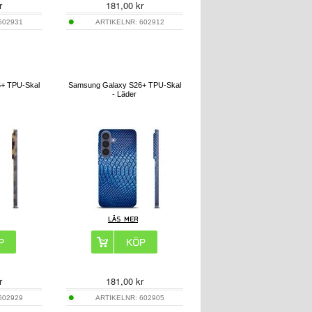
r
181,00
kr
602931
ARTIKELNR:
602912
+ TPU-Skal
Samsung Galaxy S26+ TPU-Skal
- Läder
r
181,00
kr
602929
ARTIKELNR:
602905