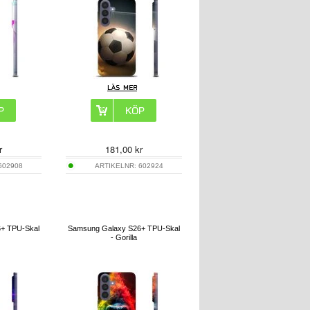
r
181,00
kr
602908
ARTIKELNR:
602924
+ TPU-Skal
Samsung Galaxy S26+ TPU-Skal
- Gorilla