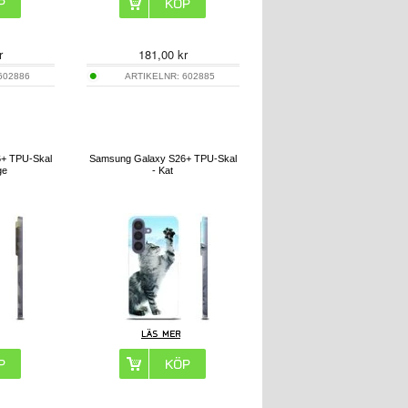
r
181,00
kr
602886
ARTIKELNR:
602885
+ TPU-Skal
Samsung Galaxy S26+ TPU-Skal
ge
- Kat