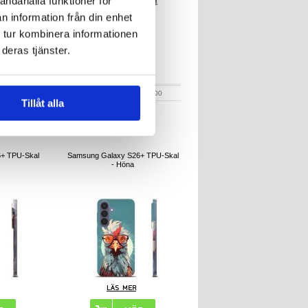
andahålla funktioner för
n information från din enhet
 tur kombinera informationen
deras tjänster.
r
181,00
kr
602925
ARTIKELNR:
602900
Tillåt alla
+ TPU-Skal
Samsung Galaxy S26+ TPU-Skal
- Höna