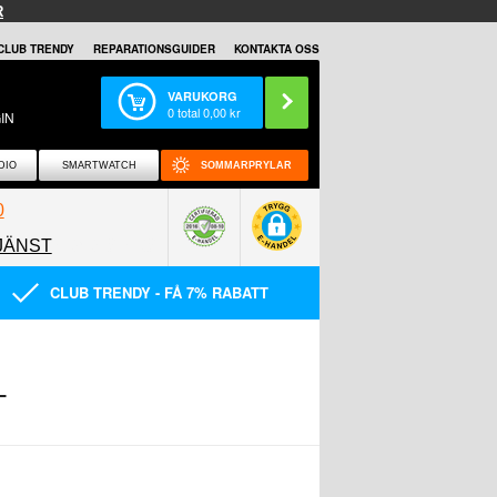
R
CLUB TRENDY
REPARATIONSGUIDER
KONTAKTA OSS
VARUKORG
0
total
0,00
kr
IN
DIO
SMARTWATCH
SOMMARPRYLAR
0
JÄNST
0858097089
CLUB TRENDY - FÅ 7% RABATT
+