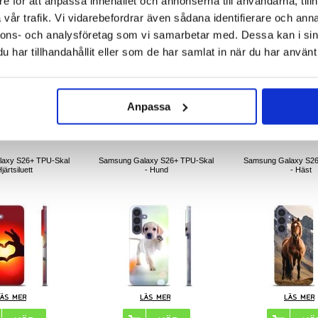
e för att anpassa innehållet och annonserna till användarna, tillh
vår trafik. Vi vidarebefordrar även sådana identifierare och anna
nnons- och analysföretag som vi samarbetar med. Dessa kan i sin
har tillhandahållit eller som de har samlat in när du har använt 
81,00
kr
181,00
kr
181,00
k
IKELNR:
602910
ARTIKELNR:
602916
ARTIKELNR:
Anpassa
axy S26+ TPU-Skal
Samsung Galaxy S26+ TPU-Skal
Samsung Galaxy S26
Hjärtsiluett
- Hund
- Häst