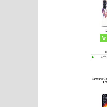
1
ART
Samsung Gal
- Fo