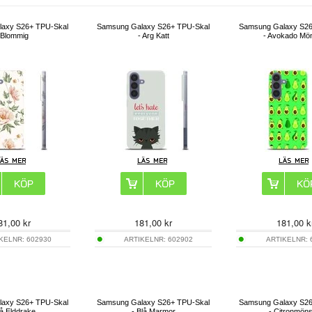
axy S26+ TPU-Skal
Samsung Galaxy S26+ TPU-Skal
Samsung Galaxy S26
 Blommig
- Arg Katt
- Avokado Mön
81,00
kr
181,00
kr
181,00
k
IKELNR:
602930
ARTIKELNR:
602902
ARTIKELNR:
axy S26+ TPU-Skal
Samsung Galaxy S26+ TPU-Skal
Samsung Galaxy S26
lå Elddrake
- Blå Marmor
- Citronmöns