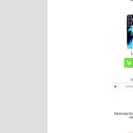
1
ART
Samsung Gal
- D