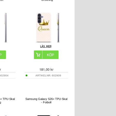
r
181,00
kr
602904
ARTIKELNR:
602909
+ TPU-Skal
Samsung Galaxy S26+ TPU-Skal
g
- Fotboll