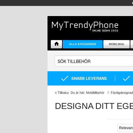
ALLA KATEGORIER
MOBILSKAL
SNABB LEVERANS
«
Tillbaka
Du är här:
Mobiltillbehör
Färdigdesignad
DESIGNA DITT EG