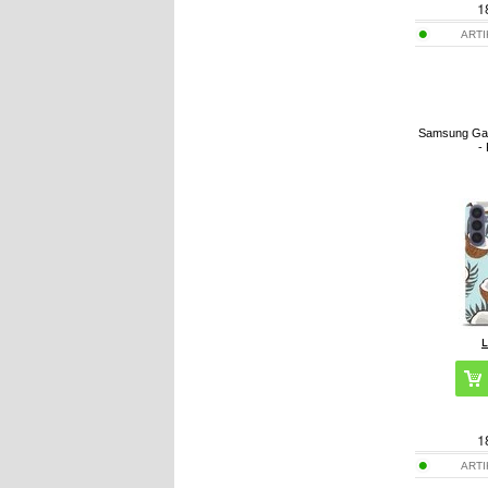
1
ART
Samsung Gal
-
1
ART