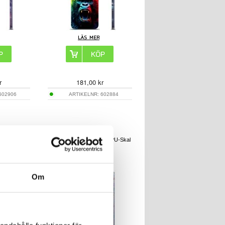
r
181,00
kr
602906
ARTIKELNR:
602884
+ TPU-Skal
Samsung Galaxy S26+ TPU-Skal
- Hjärter
Om