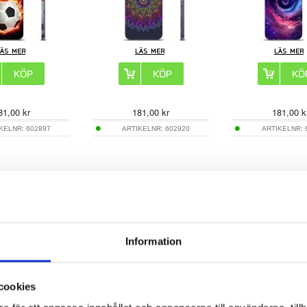
81,00
kr
181,00
kr
181,00
k
IKELNR:
602897
ARTIKELNR:
602920
ARTIKELNR:
axy S26+ TPU-Skal
Samsung Galaxy S26+ TPU-Skal
Samsung Galaxy S26
Grön Mynta
- Gyllene Löv
- Hav
Information
cookies