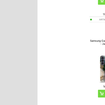
1
ART
Samsung Gal
- J