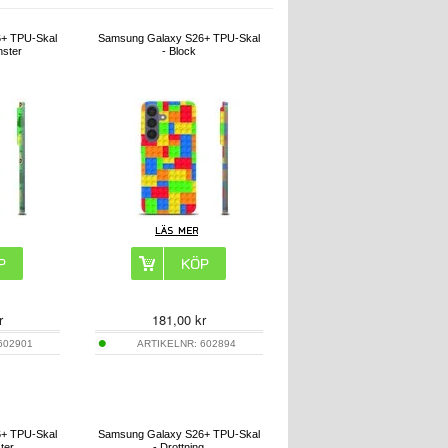
+ TPU-Skal
Samsung Galaxy S26+ TPU-Skal
ster
- Block
r
181,00
kr
602901
ARTIKELNR:
602894
+ TPU-Skal
Samsung Galaxy S26+ TPU-Skal
ter
- Drottning