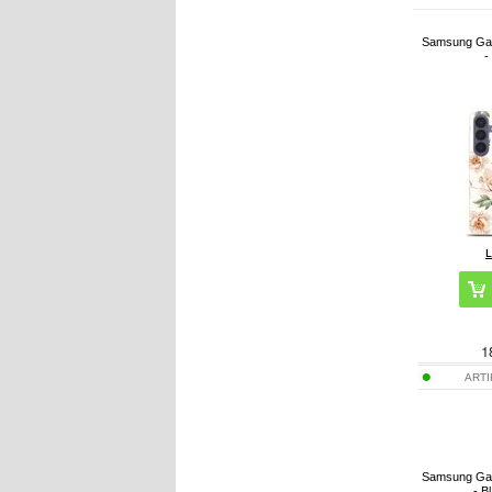
Samsung Gal
-
1
ART
Samsung Gal
- B