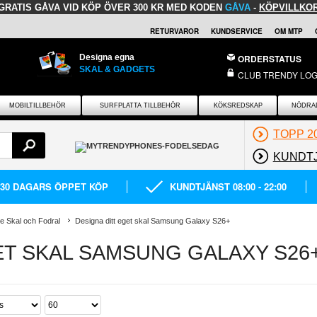
GRATIS GÅVA
VID KÖP ÖVER 300 KR MED KODEN
GÅVA
-
KÖPVILLKO
RETURVAROR
KUNDSERVICE
OM MTP
Designa egna
ORDERSTATUS
SKAL & GADGETS
CLUB TRENDY LOG
MOBILTILLBEHÖR
SURFPLATTA TILLBEHÖR
KÖKSREDSKAP
NÖDRA
TOPP 2
KUNDT
30 DAGARS ÖPPET KÖP
KUNDTJÄNST 08:00 - 22:00
e Skal och Fodral
Designa ditt eget skal Samsung Galaxy S26+
ET SKAL SAMSUNG GALAXY S26