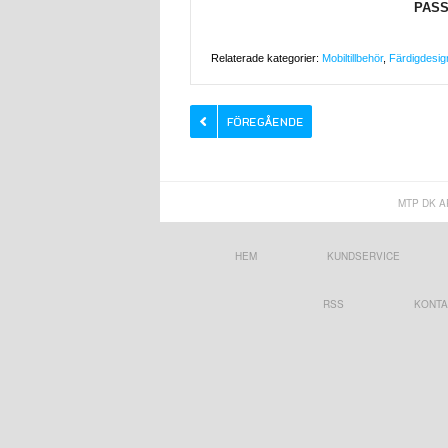
PASS
Relaterade kategorier:
Mobiltillbehör
,
Färdigdesig
MTP DK A
HEM
KUNDSERVICE
RSS
KONTA