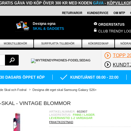
GRATIS GÅVA
VID KÖP ÖVER 300 KR MED KODEN
GÅVA
-
KÖPVILLKO
RETURVAROR
KUNDSERVICE
OM MTP
Designa egna
ORDERSTATUS
SKAL & GADGETS
CLUB TRENDY LOG
MOBILTILLBEHÖR
SURFPLATTA TILLBEHÖR
KÖKSREDSKAP
NÖDRA
TOPP 2
KUNDT
30 DAGARS ÖPPET KÖP
KUNDTJÄNST 08:00 - 22:00
de Skal och Fodral
Designa ditt eget skal Samsung Galaxy S26+
-SKAL - VINTAGE BLOMMOR
ARTIKELNUMMER:
602907
LAGERSTATUS:
FINNS I LAGER.
LEVERANSTID 1-2 VARDAGAR
FRAKTKOSTNAD