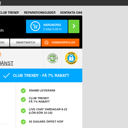
R
CLUB TRENDY
REPARATIONSGUIDER
KONTAKTA OSS
VARUKORG
0
total
0,00
kr
IN
DIO
SMARTWATCH
SOMMARPRYLAR
0
JÄNST
0858097089
CLUB TRENDY - FÅ 7% RABATT
SNABB LEVERANS
CLUB TRENDY
FÅ 7% RABATT
LIVE CHAT VARDAGAR 8-22
(LÖR-SÖN 10-18)
30 DAGARS ÖPPET KÖP