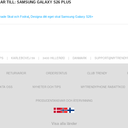
AR TILL: SAMSUNG GALAXY S26 PLUS
nade Skal och Fodral
,
Designa ditt eget skal Samsung Galaxy S26+
PS
|
KARLEBOVEJ 59
|
3400 HILLERØD
|
DANMARK
|
SUPPORT@MYTRENDY
RETURVAROR
ORDERSTATUS
CLUB TRENDY
KTA OSS
NYHETER OCH TIPS
MYTRENDYPHONE RABATTKOD
PRODUCENTANSVAR OCH ÅTERVINNING
Visa alla länder