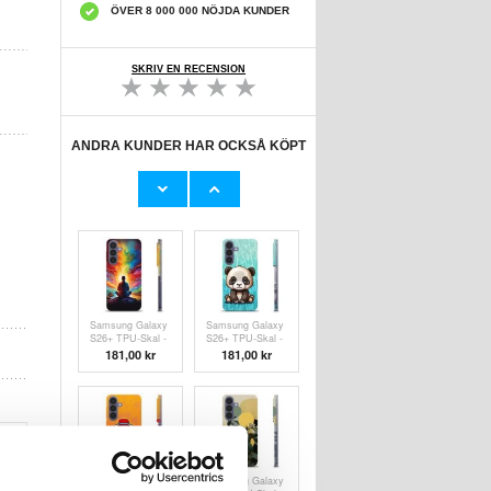
ÖVER 8 000 000 NÖJDA KUNDER
SKRIV EN RECENSION
ANDRA KUNDER HAR OCKSÅ KÖPT
Samsung Galaxy
Samsung Galaxy
S26+ TPU-Skal -
S26+ TPU-Skal -
Kokosnöt
Kaffebönor
181,00 kr
181,00 kr
Samsung Galaxy
Samsung Galaxy
S26+ TPU-Skal -
S26+ TPU-Skal -
Meditation
Panda
181,00 kr
181,00 kr
Samsung Galaxy
Samsung Galaxy