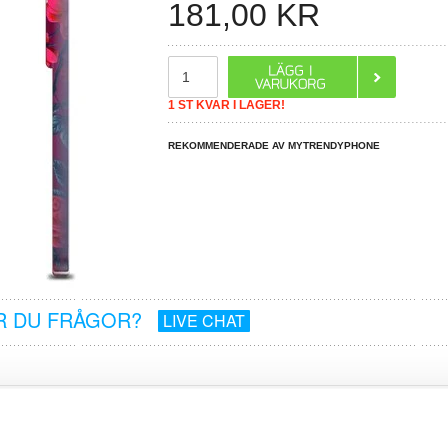
181,00
KR
1 ST KVAR I LAGER!
REKOMMENDERADE AV MYTRENDYPHONE
R DU FRÅGOR?
LIVE CHAT
U-SKAL TILL SAMSUNG GALAXY S26+