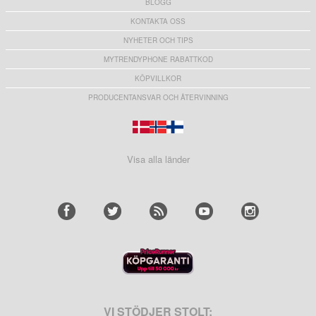
BLOGG
KONTAKTA OSS
NYHETER OCH TIPS
MYTRENDYPHONE RABATTKOD
KÖPVILLKOR
PRODUCENTANSVAR OCH ÅTERVINNING
Visa alla länder
VI STÖDJER STOLT: