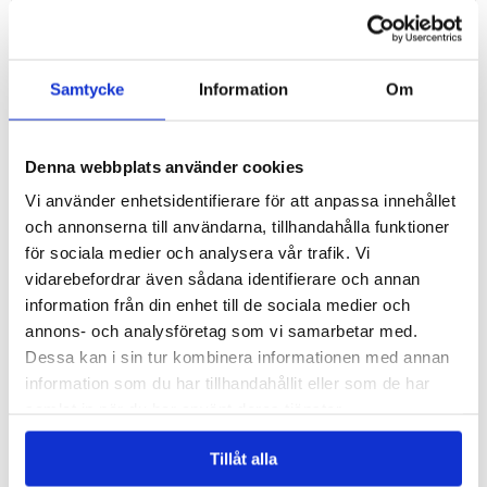
200,00 kr
300,00 kr
ARTIKELNR:
999506
ARTIKELNR:
999507
Samtycke
Information
Om
Denna webbplats använder cookies
Vi använder enhetsidentifierare för att anpassa innehållet
Presentkort på 400 kr
Presentkort på 500 kr
och annonserna till användarna, tillhandahålla funktioner
för sociala medier och analysera vår trafik. Vi
400,00 kr
500,00 kr
vidarebefordrar även sådana identifierare och annan
information från din enhet till de sociala medier och
ARTIKELNR:
999508
ARTIKELNR:
999509
annons- och analysföretag som vi samarbetar med.
Dessa kan i sin tur kombinera informationen med annan
information som du har tillhandahållit eller som de har
samlat in när du har använt deras tjänster.
Tillåt alla