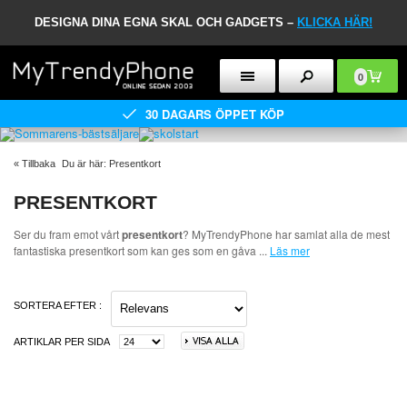
DESIGNA DINA EGNA SKAL OCH GADGETS –
KLICKA HÄR!
0
30 DAGARS ÖPPET KÖP
«
Tillbaka
Du är här:
Presentkort
PRESENTKORT
Ser du fram emot vårt
presentkort
? MyTrendyPhone har samlat alla de mest
fantastiska presentkort som kan ges som en gåva
...
Läs mer
SORTERA EFTER :
ARTIKLAR PER SIDA