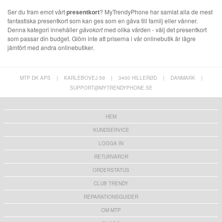
Ser du fram emot vårt
presentkort
? MyTrendyPhone har samlat alla de mest
fantastiska presentkort som kan ges som en gåva till familj eller vänner.
Denna kategori innehåller
gåvokort
med olika värden - välj det presentkort
som passar din budget. Glöm inte att priserna i vår onlinebutik är lägre
jämfört med andra onlinebutiker.
MTP DK APS
|
KARLEBOVEJ 59
|
3400 HILLERØD
|
DANMARK
|
SUPPORT@MYTRENDYPHONE.SE
HEM
KUNDSERVICE
LOGGA IN
RETURVAROR
ORDERSTATUS
CLUB TRENDY
REPARATIONSGUIDER
OM MTP