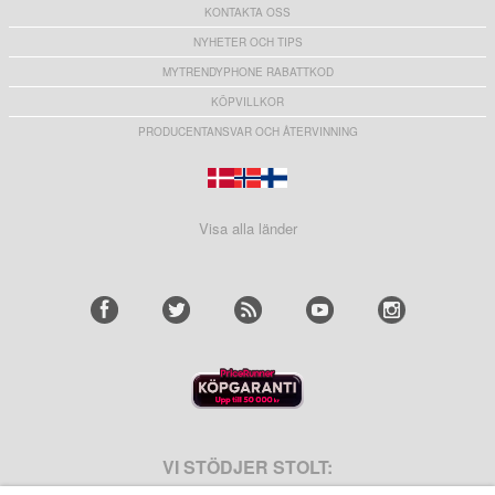
KONTAKTA OSS
NYHETER OCH TIPS
MYTRENDYPHONE RABATTKOD
KÖPVILLKOR
PRODUCENTANSVAR OCH ÅTERVINNING
Visa alla länder
VI STÖDJER STOLT: