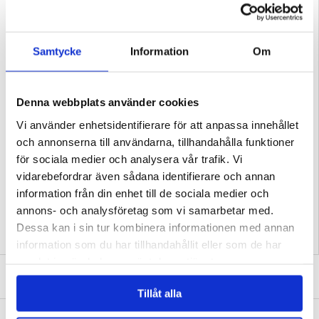
Samtycke
Information
Om
Denna webbplats använder cookies
Vi använder enhetsidentifierare för att anpassa innehållet
och annonserna till användarna, tillhandahålla funktioner
PASSAR TILL: SAMSUNG GALAXY S26 PLUS
för sociala medier och analysera vår trafik. Vi
vidarebefordrar även sådana identifierare och annan
Relaterade kategorier:
Mobiltillbehör
,
Färdigdesignade Skal och Fodral
,
Designa
ditt eget skal Samsung Galaxy S26+
information från din enhet till de sociala medier och
annons- och analysföretag som vi samarbetar med.
Dessa kan i sin tur kombinera informationen med annan
information som du har tillhandahållit eller som de har
samlat in när du har använt deras tjänster.
SKRIV EN RECENSION
Tillåt alla
ANDRA KUNDER HAR OCKSÅ KÖPT