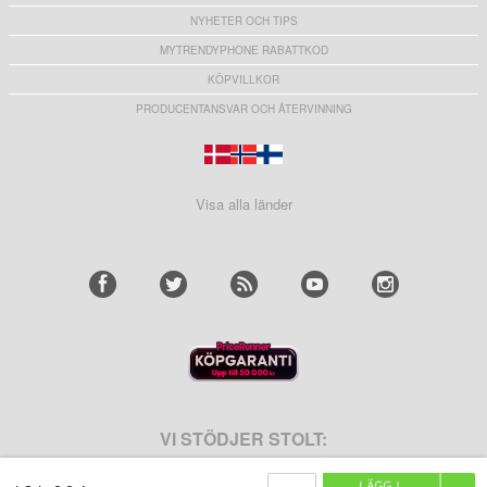
NYHETER OCH TIPS
MYTRENDYPHONE RABATTKOD
KÖPVILLKOR
PRODUCENTANSVAR OCH ÅTERVINNING
Visa alla länder
VI STÖDJER STOLT: