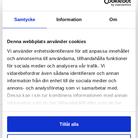
Samtycke
Information
Om
Denna webbplats använder cookies
Vi använder enhetsidentifierare för att anpassa innehållet
PASSAR TILL: SAMSUNG GALAXY S26 PLUS
och annonserna till användarna, tillhandahålla funktioner
för sociala medier och analysera vår trafik. Vi
vidarebefordrar även sådana identifierare och annan
Relaterade kategorier:
Mobiltillbehör
,
Färdigdesignade Skal och Fodral
,
Designa
ditt eget skal Samsung Galaxy S26+
information från din enhet till de sociala medier och
annons- och analysföretag som vi samarbetar med.
Dessa kan i sin tur kombinera informationen med annan
information som du har tillhandahållit eller som de har
samlat in när du har använt deras tjänster.
SKRIV EN RECENSION
Tillåt alla
ANDRA KUNDER HAR OCKSÅ KÖPT