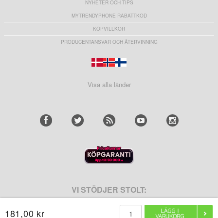
NYHETER OCH TIPS
MYTRENDYPHONE RABATTKOD
KÖPVILLKOR
PRODUCENTANSVAR OCH ÅTERVINNING
Visa alla länder
VI STÖDJER STOLT:
181,00 kr