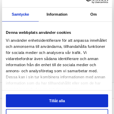
Samtycke
Information
Om
Denna webbplats använder cookies
Vi använder enhetsidentifierare för att anpassa innehållet
PASSAR TILL: SAMSUNG GALAXY S26 PLUS
och annonserna till användarna, tillhandahålla funktioner
för sociala medier och analysera vår trafik. Vi
Relaterade kategorier:
Mobiltillbehör
,
Färdigdesignade Skal och Fodral
,
Designa
vidarebefordrar även sådana identifierare och annan
ditt eget skal Samsung Galaxy S26+
information från din enhet till de sociala medier och
annons- och analysföretag som vi samarbetar med.
Dessa kan i sin tur kombinera informationen med annan
information som du har tillhandahållit eller som de har
SKRIV EN RECENSION
samlat in när du har använt deras tjänster.
Tillåt alla
ANDRA KUNDER HAR OCKSÅ KÖPT
Samsung Galaxy S26+ TPU-Skal - Gorilla
Samsung Galaxy S26+ TPU-Skal - Höna