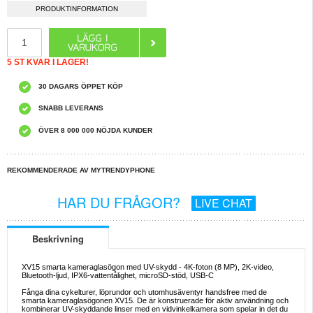
PRODUKTINFORMATION
5 ST KVAR I LAGER!
30 DAGARS ÖPPET KÖP
SNABB LEVERANS
ÖVER 8 000 000 NÖJDA KUNDER
REKOMMENDERADE AV MYTRENDYPHONE
HAR DU FRÅGOR?
LIVE CHAT
Beskrivning
XV15 smarta kameraglasögon med UV-skydd - 4K-foton (8 MP), 2K-video,
Bluetooth-ljud, IPX6-vattentålighet, microSD-stöd, USB-C
Fånga dina cykelturer, löprundor och utomhusäventyr handsfree med de
smarta kameraglasögonen XV15. De är konstruerade för aktiv användning och
kombinerar UV-skyddande linser med en vidvinkelkamera som spelar in det du