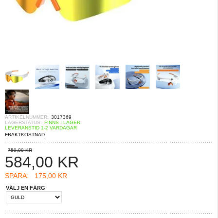
ARTIKELNUMMER:
3017369
LAGERSTATUS:
FINNS I LAGER.
LEVERANSTID 1-2 VARDAGAR
FRAKTKOSTNAD
759,00 KR
584,00
KR
SPARA:
175,00 KR
VÄLJ EN FÄRG