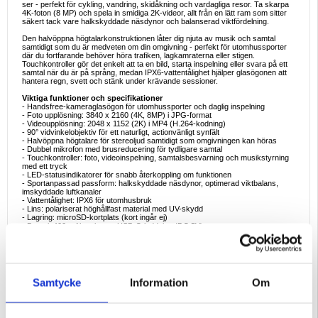
ser - perfekt för cykling, vandring, skidåkning och vardagliga resor. Ta skarpa
4K-foton (8 MP) och spela in smidiga 2K-videor, allt från en lätt ram som sitter
säkert tack vare halkskyddade näsdynor och balanserad viktfördelning.
Den halvöppna högtalarkonstruktionen låter dig njuta av musik och samtal
samtidigt som du är medveten om din omgivning - perfekt för utomhussporter
där du fortfarande behöver höra trafiken, lagkamraterna eller stigen.
Touchkontroller gör det enkelt att ta en bild, starta inspelning eller svara på ett
samtal när du är på språng, medan IPX6-vattentålighet hjälper glasögonen att
hantera regn, svett och stänk under krävande sessioner.
Viktiga funktioner och specifikationer
- Handsfree-kameraglasögon för utomhussporter och daglig inspelning
- Foto upplösning: 3840 x 2160 (4K, 8MP) i JPG-format
- Videoupplösning: 2048 x 1152 (2K) i MP4 (H.264-kodning)
- 90° vidvinkelobjektiv för ett naturligt, actionvänligt synfält
- Halvöppna högtalare för stereoljud samtidigt som omgivningen kan höras
- Dubbel mikrofon med brusreducering för tydligare samtal
- Touchkontroller: foto, videoinspelning, samtalsbesvarning och musikstyrning
med ett tryck
- LED-statusindikatorer för snabb återkoppling om funktionen
- Sportanpassad passform: halkskyddade näsdynor, optimerad viktbalans,
imskyddade luftkanaler
- Vattentålighet: IPX6 för utomhusbruk
- Lins: polariserat höghållfast material med UV-skydd
- Lagring: microSD-kortplats (kort ingår ej)
- Batteri: 400 mAh polymer, USB-C-laddning (DC 5V)
- Standby-tid: upp till 180 dagar (beroende på användning)
- Kontinuerlig inspelning: upp till ca 90 minuter när den är ansluten till en extern
strömkälla
- Nettovikt: 0,055 kg
- Storlek: 165 x 75 x 65 mm
Samtycke
Information
Om
Exempel på idealisk användning
- Cykling och pendling: spela in din rutt handsfree medan du håller händerna på
styret
- Vandring och bergsklättring: fånga landskapet och viktiga ögonblick utan att ta