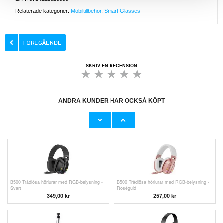
Relaterade kategorier:
Mobiltillbehör
,
Smart Glasses
SKRIV EN RECENSION
ANDRA KUNDER HAR OCKSÅ KÖPT
SanDisk Extreme Pro SDXC-minneskort
QL18 solcellsdriven övervakningskamera med
SDSDXXU-064G-GN4IN - 64GB
dubbla linser och AI-detektering - svart
455,00 kr
820,00
kr
B500 Trådlösa hörlurar med RGB-belysning -
B500 Trådlösa hörlurar med RGB-belysning -
Svart
Roséguld
349,00 kr
257,00
kr