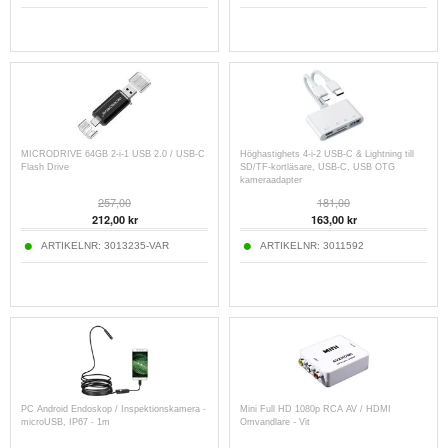
MICRODRIVE 64GB 2-i-1 USB 2.0 / USB-C
Höghastighets 4-i-2 USB-C & Lightning till
Flash Drive
SD/TF-kortläsare, USB-C, USB OTG
kameraadapter
257,00
181,00
212,00 kr
163,00 kr
ARTIKELNR:
3013235-VAR
ARTIKELNR:
3011592
PC Android Endoskop / Inspektionskamera -
Mini Full HD 1080p RCA AV / HDMI
microUSB, IP67 - 1m
Omvandlare - Vit