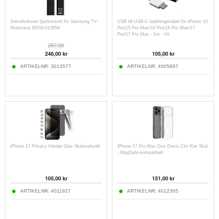
Solcellsdriven fjärrkontroll för Samsung TV -
USB till USB-C laddningskabel för iPhone 15
Motsvarar BN59-01385A
Pro/15 Pro Max/16 Pro/16 Pro Max/17
Pro/17 Pro Max - 1m - Vit
257,00
246,00 kr
105,00 kr
ARTIKELNR:
3013577
ARTIKELNR:
4005897
iPhone 17 Privacy Härdat Glas Skärmskydd
iPhone 17 Pro Max Dux Ducis Clin Klar Skal
- MagSafe-kompatibelt
105,00 kr
151,00 kr
ARTIKELNR:
4011927
ARTIKELNR:
4012305