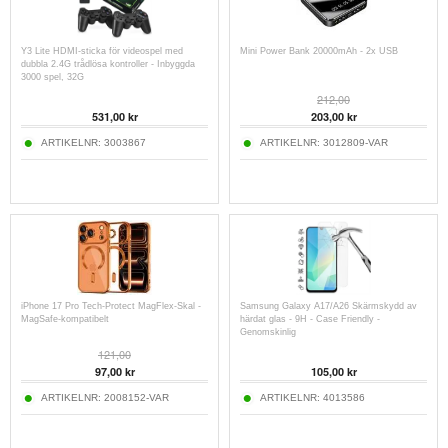
Y3 Lite HDMI-sticka för videospel med
Mini Power Bank 20000mAh - 2x USB
dubbla 2.4G trådlösa kontroller - Inbyggda
3000 spel, 32G
212,00
531,00 kr
203,00 kr
ARTIKELNR:
3003867
ARTIKELNR:
3012809-VAR
iPhone 17 Pro Tech-Protect MagFlex-Skal -
Samsung Galaxy A17/A26 Skärmskydd av
MagSafe-kompatibelt
härdat glas - 9H - Case Friendly -
Genomskinlig
121,00
97,00 kr
105,00 kr
ARTIKELNR:
2008152-VAR
ARTIKELNR:
4013586