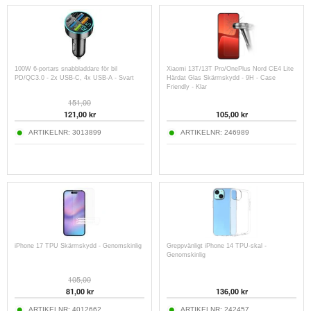
100W 6-portars snabbladdare för bil
Xiaomi 13T/13T Pro/OnePlus Nord CE4 Lite
PD/QC3.0 - 2x USB-C, 4x USB-A - Svart
Härdat Glas Skärmskydd - 9H - Case
Friendly - Klar
151,00
121,00 kr
105,00 kr
ARTIKELNR:
3013899
ARTIKELNR:
246989
iPhone 17 TPU Skärmskydd - Genomskinlig
Greppvänligt iPhone 14 TPU-skal -
Genomskinlig
105,00
81,00 kr
136,00 kr
ARTIKELNR:
4012662
ARTIKELNR:
242457