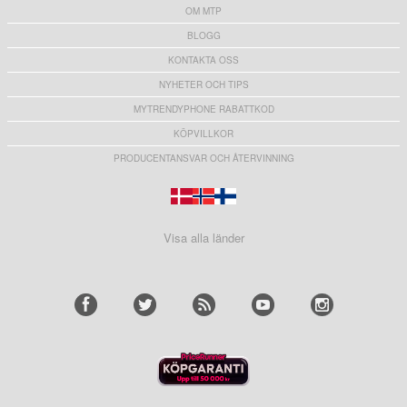
OM MTP
BLOGG
KONTAKTA OSS
NYHETER OCH TIPS
MYTRENDYPHONE RABATTKOD
KÖPVILLKOR
PRODUCENTANSVAR OCH ÅTERVINNING
Visa alla länder