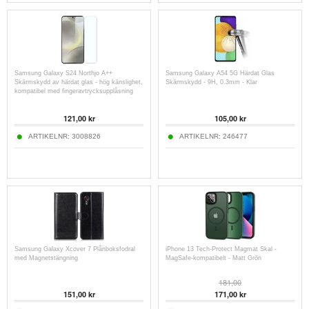
Samsung Galaxy S24 Northjo A++
Samsung Galaxy A54 5G Härdat Glas
Skärmskydd av härdat glas - hög känslighet,
Skärmskydd - 9H, 0.3mm - Klar
kompatibel med fingeravtrycksupplåsning
121,00 kr
105,00 kr
ARTIKELNR:
3008826
ARTIKELNR:
246477
Samsung Galaxy Xcover 7 Plånboksfodral
iPhone 13 Tech-Protect Magmat Skal -
med Magnetstängning
MagSafe-kompatibelt - Matt Grön
181,00
151,00 kr
171,00 kr