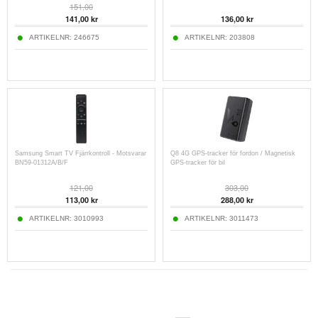
151,00
141,00 kr
136,00 kr
ARTIKELNR:
246675
ARTIKELNR:
203808
Samsung Smart TV Fjärrkontroll - Motsvarar
Q8 4G GPS-tracker för fordon / Magnetisk
BN59-01312A/B/F
GPS-tracker för bil
121,00
303,00
113,00 kr
288,00 kr
ARTIKELNR:
3010993
ARTIKELNR:
3011473