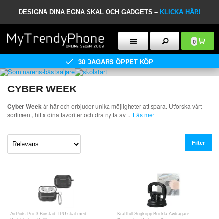
DESIGNA DINA EGNA SKAL OCH GADGETS –
KLICKA HÄR!
0
30 DAGARS ÖPPET KÖP
CYBER WEEK
Cyber Week
är här och erbjuder unika möjligheter att spara. Utforska vårt
sortiment, hitta dina favoriter och dra nytta av
...
Läs mer
Filter
AirPods Pro 3 Borstad TPU-skal med
Kraftfull Sugkopp Buckla Avdragare