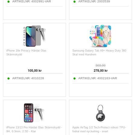
ARTIKELNR:
4002991-VAR
ARTIKELNR:
2003539
iPhone 16e Privacy Härdat Glas
Samsung Galaxy Tab A9+ Heavy Duty 360
Skärmskydd
Skal med Handrem
303,00
105,00 kr
278,00 kr
ARTIKELNR:
4010228
ARTIKELNR:
4002163-VAR
iPhone 13/13 Pro Härdat Glas Skärmskydd -
Apple AirTag 1/2 Tech-Protect robust TPU-
9H, 0.3mm, 2.5D - Klar
fodral med nyckelring - svart