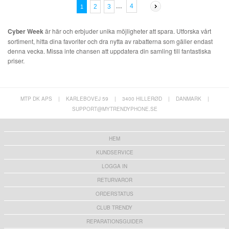
...
4
2
3
1
Cyber Week
är här och erbjuder unika möjligheter att spara. Utforska vårt
sortiment, hitta dina favoriter och dra nytta av rabatterna som gäller endast
denna vecka. Missa inte chansen att uppdatera din samling till fantastiska
priser.
MTP DK APS
|
KARLEBOVEJ 59
|
3400 HILLERØD
|
DANMARK
|
SUPPORT@MYTRENDYPHONE.SE
HEM
KUNDSERVICE
LOGGA IN
RETURVAROR
ORDERSTATUS
CLUB TRENDY
REPARATIONSGUIDER