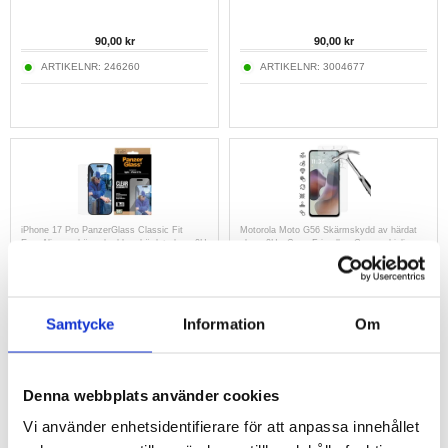
90,00 kr
90,00 kr
ARTIKELNR:
246260
ARTIKELNR:
3004677
iPhone 17 Pro PanzerGlass Classic Fit
Motorola Moto G56 Skärmskydd av härdat
EasyAligner skärmskydd av härdat glas - 9H
glas - 9H - Case Friendly - Genomskinlig
273,00
105,00
229,00 kr
97,00 kr
Samtycke
Information
Om
ARTIKELNR:
3014205
ARTIKELNR:
4011974
Denna webbplats använder cookies
Vi använder enhetsidentifierare för att anpassa innehållet