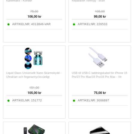
Karbinhake - Kolfiber
Reparation Verktyg - Svart
75,00
105,00
106,00 kr
99,00 kr
ARTIKELNR:
4013846-VAR
ARTIKELNR:
226533
Liquid Glass Universellt Nano Skärmskydd -
USB till USB-C laddningskabel för iPhone 15
Ultraklart och fingeravtrycksvänligt
Pro/15 Pro Max/16 Pro/16 Pro Max - Vit
151,00
105,00 kr
75,00 kr
ARTIKELNR:
151772
ARTIKELNR:
3006897