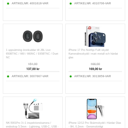
ARTIKELNR:
4001618-VAR
ARTIKELNR:
4010706-VAR
1 uppsättning öronkuddar till JBL Live
iPhone 17 Pro Northjo Fullt skydd
650BTNC / 660 / 660NC / E65BTNC / Duet
Kameralinsskydd i matt metall och härdat
NC
glas
151,00
166,00
137,00 kr
169,00 kr
ARTIKELNR:
3007667-VAR
ARTIKELNR:
3013859-VAR
NK-5001Pro 3-i-1 inspektionskamera /
iPhone 12/12 Pro Skärmskydd i Härdat Glas
endoskop 5.5mm - Lightning, USB-C, USB -
- 9H, 0.2mm - Genomskinligt