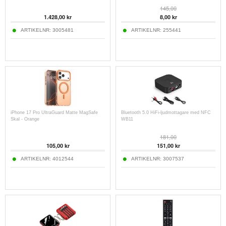
145,00
1.428,00 kr
8,00 kr
ARTIKELNR:
3005481
ARTIKELNR:
255441
iPhone 17 Pro UltraGuard Matte MagSafe
Bluetooth 5.0 HiFi-ljudmottagare med NFC
Skal - Orange
WB11
181,00
105,00 kr
151,00 kr
ARTIKELNR:
4012544
ARTIKELNR:
3007537