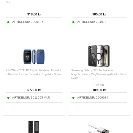
5m
318,00 kr
105,00 kr
ARTIKELNR:
3006196
ARTIKELNR:
224578
UNIWA V202T 4G Flip Mobiltelefon för äldre
Samsung Galaxy S25 Tech-Protect
- Danska, Finska, Svenska, Engelska Språk
MagFlex-Skal - MagSafe-kompatibelt - Klar /
Svart
121,00
577,00 kr
109,00 kr
ARTIKELNR:
3011595-VAR
ARTIKELNR:
2006084