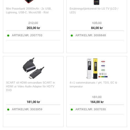
Mini Powerbank 20000mAh - 2x USB,
Ersättningsfjärrkontroll för LG TV (LCD /
Lightning, USB-C, MicroUSB - Röd
LED)
212,00
105,00
203,00 kr
84,00 kr
ARTIKELNR:
2007703
ARTIKELNR:
3006848
SCART till HDMI-omvandlare SCART in
4-i-1 vattenmätarsats / pH, TDS, EC &
HDMI ut Video Audio Adapter för HDTV
temperatur
DVD
181,00
181,00 kr
164,00 kr
ARTIKELNR:
3003959
ARTIKELNR:
3007030