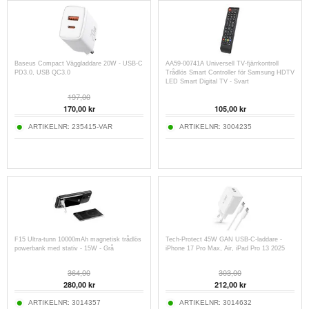
Baseus Compact Väggladdare 20W - USB-C
AA59-00741A Universell TV-fjärrkontroll
PD3.0, USB QC3.0
Trådlös Smart Controller för Samsung HDTV
LED Smart Digital TV - Svart
197,00
170,00 kr
105,00 kr
ARTIKELNR:
235415-VAR
ARTIKELNR:
3004235
F15 Ultra-tunn 10000mAh magnetisk trådlös
Tech-Protect 45W GAN USB-C-laddare -
powerbank med stativ - 15W - Grå
iPhone 17 Pro Max, Air, iPad Pro 13 2025
364,00
303,00
280,00 kr
212,00 kr
ARTIKELNR:
3014357
ARTIKELNR:
3014632