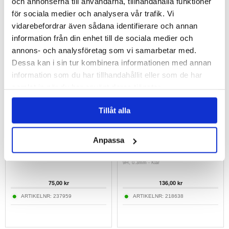
och annonserna till användarna, tillhandahålla funktioner
för sociala medier och analysera vår trafik. Vi
Prio 3D iPhone XR / iPhone 11 Härdat Glas
iPhone 17 Pro Imak 2-i-1 HD
vidarebefordrar även sådana identifierare och annan
Skärmskydd - Svart
Kameralinsskydd i Härdat Glas
information från din enhet till de sociala medier och
121,00
annons- och analysföretag som vi samarbetar med.
151,00 kr
67,00 kr
Dessa kan i sin tur kombinera informationen med annan
ARTIKELNR:
211628
ARTIKELNR:
4012349
information som du har tillhandahållit eller som de har
samlat in när du har använt deras tjänster.
Tillåt alla
Anpassa
OnePlus Nord 2T Härdat Glas Skärmskydd -
Samsung Galaxy Tab S6 Lite
9H, 0.3mm - Klar
2020/2022/2024 Härdat Glas Skärmskydd -
9H, 0.3mm - Klar
75,00 kr
136,00 kr
ARTIKELNR:
237959
ARTIKELNR:
218638