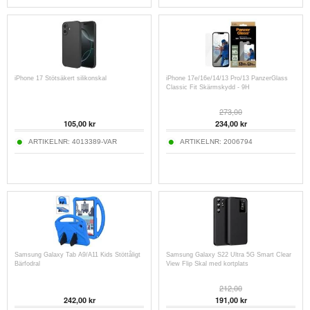
iPhone 17 Stötsäkert silikonskal
iPhone 17e/16e/14/13 Pro/13 PanzerGlass
Classic Fit Skärmskydd - 9H
273,00
105,00 kr
234,00 kr
ARTIKELNR:
4013389-VAR
ARTIKELNR:
2006794
Samsung Galaxy Tab A9/A11 Kids Stöttåligt
Samsung Galaxy S22 Ultra 5G Smart Clear
Bärfodral
View Flip Skal med kortplats
212,00
242,00 kr
191,00 kr