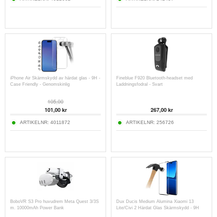
iPhone Air Skärmskydd av härdat glas - 9H -
Fineblue F920 Bluetooth-headset med
Case Friendly - Genomskinlig
Laddningsfodral - Svart
105,00
101,00 kr
267,00 kr
ARTIKELNR:
4011872
ARTIKELNR:
256726
BoboVR S3 Pro huvudrem Meta Quest 3/3S
Dux Ducis Medium Alumina Xiaomi 13
m. 10000mAh Power Bank
Lite/Civi 2 Härdat Glas Skärmskydd - 9H