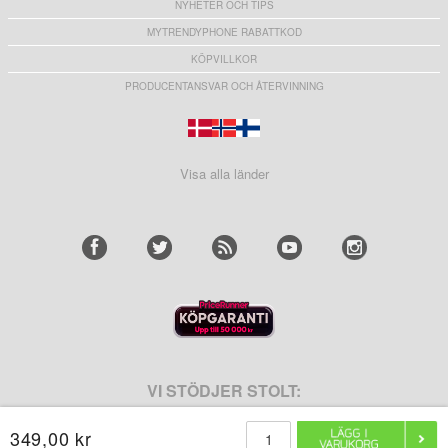
NYHETER OCH TIPS
MYTRENDYPHONE RABATTKOD
KÖPVILLKOR
PRODUCENTANSVAR OCH ÅTERVINNING
Visa alla länder
VI STÖDJER STOLT:
349,00 kr