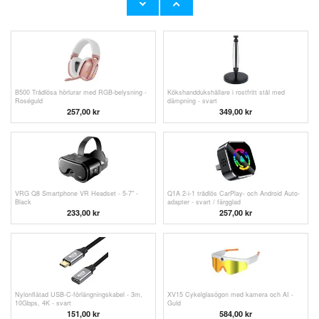
284,00
kr
820,00
kr
B500 Trådlösa hörlurar med RGB-belysning -
Kökshanddukshållare i rostfritt stål med
Roséguld
dämpning - svart
257,00
kr
349,00
kr
VRG Q8 Smartphone VR Headset - 5-7" -
Q1A 2-i-1 trådlös CarPlay- och Android Auto-
Black
adapter - svart / färgglad
233,00
kr
257,00
kr
Nylonflätad USB-C-förlängningskabel - 3m,
XV15 Cykelglasögon med kamera och AI -
10Gbps, 4K - svart
Guld
151,00 kr
584,00
kr