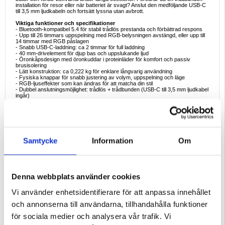
installation för resor eller när batteriet är svagt? Anslut den medföljande USB-C
till 3,5 mm ljudkabeln och fortsätt lyssna utan avbrott.
Viktiga funktioner och specifikationer
- Bluetooth-kompatibel 5.4 för stabil trådlös prestanda och förbättrad respons
- Upp till 26 timmars uppspelning med RGB-belysningen avstängd, eller upp till
14 timmar med RGB påslagen
- Snabb USB-C-laddning: ca 2 timmar för full laddning
- 40 mm-drivelement för djup bas och uppslukande ljud
- Öronkåpsdesign med öronkuddar i proteinläder för komfort och passiv
brusisolering
- Lätt konstruktion: ca 0,222 kg för enklare långvarig användning
- Fysiska knappar för snabb justering av volym, uppspelning och läge
- RGB-ljuseffekter som kan ändras för att matcha din stil
- Dubbel anslutningsmöjlighet: trådlös + trådbunden (USB-C till 3,5 mm ljudkabel
ingår)
- Batterikapacitet: 400 mAh
- Trådlös räckvidd: 10 m
- Storlek: 20 × 19,5 × 8 cm
Exempel på idealisk användning
- Spel på telefon, surfplatta eller bärbar dator: njut av djupare bas och en stabil
trådlös anslutning
Samtycke
Information
Om
- Pendling och resor: använd trådlöst för bekvämlighet eller trådbundet läge för
att spara batteri
- Pauser på hemmakontoret: växla snabbt mellan spellistor med fysiska
kontroller utan att öppna telefonen
- Gym och promenader: lätt känsla med bekväm överöronsdesign för långa
lyssningssessioner
Denna webbplats använder cookies
- Sena kvällar: stäng av RGB för längre batteritid och ett mer diskret utseende
Vi använder enhetsidentifierare för att anpassa innehållet
Varför dessa hörlurar är perfekta att köpa
B500 är perfekt för vardagsanvändare som vill ha kraftfullt ljud, bekväm
och annonserna till användarna, tillhandahålla funktioner
passform och ett batteri som håller. Du får friheten med Bluetooth-kompatibel
lyssning, säkerheten med en trådbunden backup-option och rolig RGB-design -
för sociala medier och analysera vår trafik. Vi
utan att det blir tungt på huvudet. Det är ett mångsidigt headset för musik, spel
och daglig underhållning.