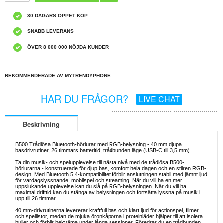
30 DAGARS ÖPPET KÖP
SNABB LEVERANS
ÖVER 8 000 000 NÖJDA KUNDER
REKOMMENDERADE AV MYTRENDYPHONE
HAR DU FRÅGOR?
LIVE CHAT
Beskrivning
B500 Trådlösa Bluetooth-hörlurar med RGB-belysning - 40 mm djupa
basdrivrutiner, 26 timmars batteritid, trådbunden läge (USB-C till 3,5 mm)
Ta din musik- och spelupplevelse till nästa nivå med de trådlösa B500-
hörlurarna - konstruerade för djup bas, komfort hela dagen och en stilren RGB-
design. Med Bluetooth 5.4-kompatibilitet förblir anslutningen stabil med jämnt ljud
för vardagslyssnande, mobilspel och streaming. När du vill ha en mer
uppslukande upplevelse kan du slå på RGB-belysningen. När du vill ha
maximal drifttid kan du stänga av belysningen och fortsätta lyssna på musik i
upp till 26 timmar.
40 mm-drivrutinerna levererar kraftfull bas och klart ljud för actionspel, filmer
och spellistor, medan de mjuka öronkåporna i proteinläder hjälper till att isolera
buller och förblir bekväma under långa sessioner. Föredrar du en trådbunden