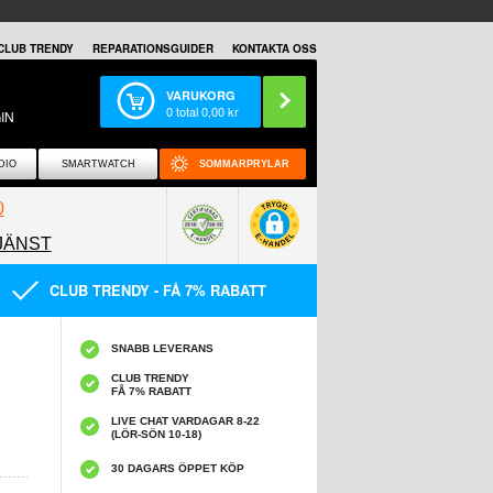
CLUB TRENDY
REPARATIONSGUIDER
KONTAKTA OSS
VARUKORG
0
total
0,00
kr
IN
DIO
SMARTWATCH
SOMMARPRYLAR
0
JÄNST
0858097089
CLUB TRENDY - FÅ 7% RABATT
SNABB LEVERANS
CLUB TRENDY
FÅ 7% RABATT
LIVE CHAT VARDAGAR 8-22
(LÖR-SÖN 10-18)
30 DAGARS ÖPPET KÖP