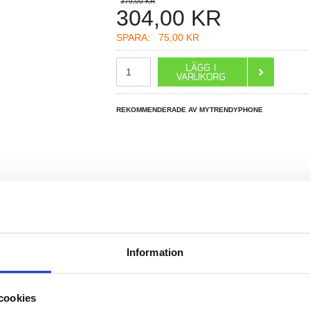
379,00 KR
304,00
KR
SPARA:
75,00 KR
REKOMMENDERADE AV MYTRENDYPHONE
R DU FRÅGOR?
LIVE CHAT
Information
2 5G Batteri EB-BA426ABY - 5000mAh - Li-Po - 3.86V
cookies
ung Galaxy A42 5G, Galaxy A32 5G med ett nytt originalbatteri som kommer ge nödvändig