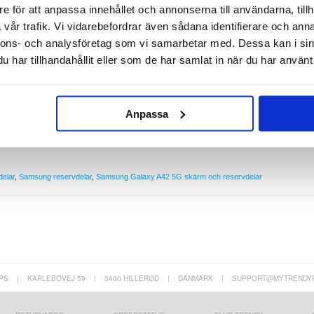
e för Samsung Galaxy A42 5G, Galaxy A32 5G, vilket garanterar förlängd och säker funktion a
e för att anpassa innehållet och annonserna till användarna, tillh
vår trafik. Vi vidarebefordrar även sådana identifierare och anna
nnons- och analysföretag som vi samarbetar med. Dessa kan i sin
har tillhandahållit eller som de har samlat in när du har använt 
n vi göra det åt dig. Våra duktiga tekniker har reparerat tusentals telefoner och, med detta i
ngera perfekt igen. Vi utför reparationer i vår egen verkstad, d.v.s. vi skickar inte din telefo
Anpassa
bjuder den snabbaste och billigaste tjänsten på marknaden.
delar
,
Samsung reservdelar
,
Samsung Galaxy A42 5G skärm och reservdelar
PS
|
KARLEBOVEJ 59
|
3400 HILLERØD
|
DANMARK
|
SUPPORT@MYTRENDY