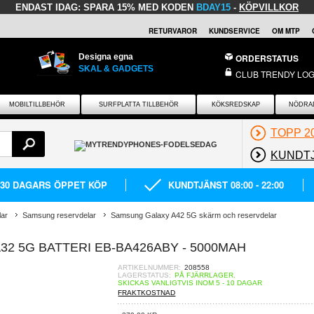
ENDAST IDAG:
SPARA 15% MED KODEN
BDAY15
-
KÖPVILLKOR
RETURVAROR
KUNDSERVICE
OM MTP
Designa egna
ORDERSTATUS
SKAL & GADGETS
CLUB TRENDY LOG
MOBILTILLBEHÖR
SURFPLATTA TILLBEHÖR
KÖKSREDSKAP
NÖDRA
TOPP 2
KUNDT
30 DAGARS ÖPPET KÖP
KUNDTJÄNST 08:00 - 22:00
lar
Samsung reservdelar
Samsung Galaxy A42 5G skärm och reservdelar
32 5G BATTERI EB-BA426ABY - 5000MAH
ARTIKELNUMMER:
208558
LAGERSTATUS:
PÅ FJÄRRLAGER.
SKICKAS VANLIGTVIS INOM 5 - 10 DAGAR
FRAKTKOSTNAD