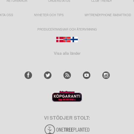
RETURVAROR
ORDERSTATUS
CLUB TRENDY
KTA OSS
NYHETER OCH TIPS
MYTRENDYPHONE RABATTKOD
PRODUCENTANSVAR OCH ÅTERVINNING
Visa alla länder
VI STÖDJER STOLT: