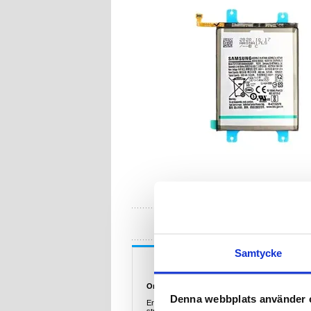
HA
Samtycke
Beskrivning
Originalt Samsung Galaxy A42 5G, Galaxy A3
Denna webbplats använder 
Ersätt det gamla batteriet och utrusta din Sams