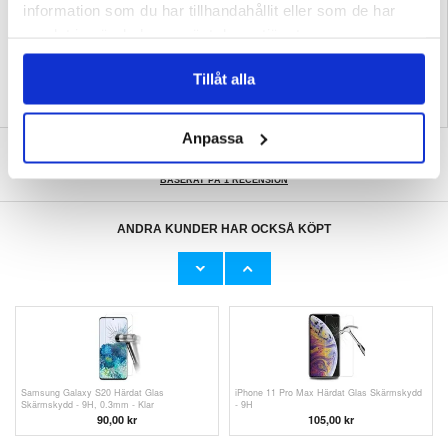
information som du har tillhandahållit eller som de har
Relaterade kategorier:
Mobiltillbehör
,
OnePlus Skal & Tillbehör
,
OnePlus 8 Pro
samlat in när du har använt deras tjänster.
Skal & Tillbehör
Tillåt alla
Anpassa
SKRIV EN RECENSION
BASERAT PÅ 1 RECENSION
ANDRA KUNDER HAR OCKSÅ KÖPT
OnePlus 6 Härdat Glas Skärmskydd -
Prio 3D iPhone XR / iPhone 11 Härdat Glas
Kristallklar
Skärmskydd - Svart
105,00 kr
151,00 kr
Samsung Galaxy S20 Härdat Glas
iPhone 11 Pro Max Härdat Glas Skärmskydd
Skärmskydd - 9H, 0.3mm - Klar
- 9H
90,00 kr
105,00 kr