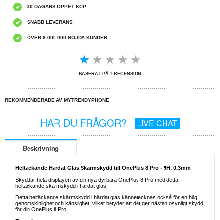
30 DAGARS ÖPPET KÖP
SNABB LEVERANS
ÖVER 8 000 000 NÖJDA KUNDER
BASERAT PÅ 1 RECENSION
REKOMMENDERADE AV MYTRENDYPHONE
HAR DU FRÅGOR?
LIVE CHAT
Beskrivning
Heltäckande Härdat Glas Skärmskydd till OnePlus 8 Pro - 9H, 0.3mm
Skyddar hela displayen av din nya dyrbara OnePlus 8 Pro med detta
heltäckande skärmskydd i härdat glas.
Detta heltäckande skärmskydd i härdat glas kännetecknas också för en hög
genomskinlighet och känslighet, vilket betyder att det ger nästan osynligt skydd
för din OnePlus 8 Pro.