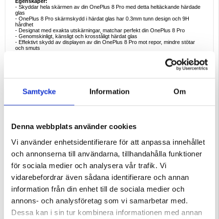
Egenskaper:
- Skyddar hela skärmen av din OnePlus 8 Pro med detta heltäckande härdade
glas
- OnePlus 8 Pro skärmskydd i härdat glas har 0.3mm tunn design och 9H
hårdhet
- Designat med exakta utskärningar, matchar perfekt din OnePlus 8 Pro
- Genomskinligt, känsligt och krosståligt härdat glas
- Effektivt skydd av displayen av din OnePlus 8 Pro mot repor, mindre stötar
och smuts
Kompatibilitet:
OnePlus 8 Pro
Förpackning:
Euroblister
EAN: 5712579950222
Samtycke
Information
Om
Recension:
Denna webbplats använder cookies
MAGDALENA HORBACZEWSKA
Sexdrega
Vi använder enhetsidentifierare för att anpassa innehållet
15.04.2021
och annonserna till användarna, tillhandahålla funktioner
för sociala medier och analysera vår trafik. Vi
Inte nöjd.
vidarebefordrar även sådana identifierare och annan
Skärmen fungerar inte bra. Svårt att skriva, even den här
information från din enhet till de sociala medier och
kommentaren.Rekommenderas inte.Lång leveranstid.
annons- och analysföretag som vi samarbetar med.
Dessa kan i sin tur kombinera informationen med annan
Skriv en recension