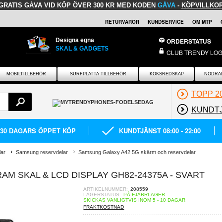
GRATIS GÅVA
VID KÖP ÖVER 300 KR MED KODEN
GÅVA
-
KÖPVILLKO
RETURVAROR
KUNDSERVICE
OM MTP
Designa egna
ORDERSTATUS
SKAL & GADGETS
CLUB TRENDY LOG
MOBILTILLBEHÖR
SURFPLATTA TILLBEHÖR
KÖKSREDSKAP
NÖDRA
TOPP 2
KUNDT
30 DAGARS ÖPPET KÖP
KUNDTJÄNST 08:00 - 22:00
lar
Samsung reservdelar
Samsung Galaxy A42 5G skärm och reservdelar
AM SKAL & LCD DISPLAY GH82-24375A - SVART
ARTIKELNUMMER:
208559
LAGERSTATUS:
PÅ FJÄRRLAGER.
SKICKAS VANLIGTVIS INOM 5 - 10 DAGAR
FRAKTKOSTNAD