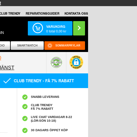
R
CLUB TRENDY
REPARATIONSGUIDER
KONTAKTA OSS
VARUKORG
0
total
0,00
kr
IN
DIO
SMARTWATCH
SOMMARPRYLAR
0
JÄNST
0858097089
CLUB TRENDY - FÅ 7% RABATT
SNABB LEVERANS
CLUB TRENDY
FÅ 7% RABATT
LIVE CHAT VARDAGAR 8-22
(LÖR-SÖN 10-18)
30 DAGARS ÖPPET KÖP