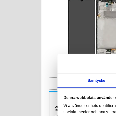
Samtycke
HA
Beskrivning
Denna webbplats använder 
Vi använder enhetsidentifierar
Original Samsung Galaxy A42 5G Fram Skal 
Inkl. Display Glas, Touch Screen
sociala medier och analysera 