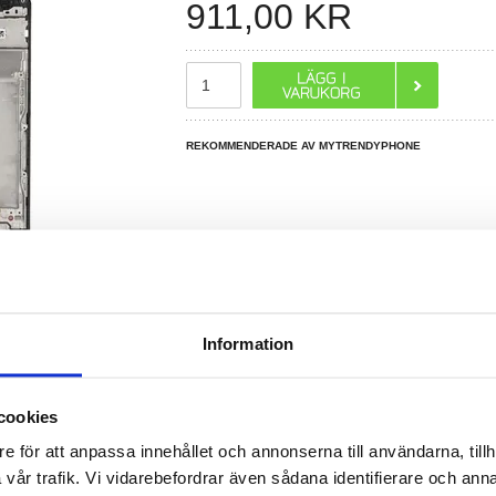
911,00
KR
REKOMMENDERADE AV MYTRENDYPHONE
Information
R DU FRÅGOR?
LIVE CHAT
cookies
e för att anpassa innehållet och annonserna till användarna, tillh
& LCD Display
vår trafik. Vi vidarebefordrar även sådana identifierare och anna