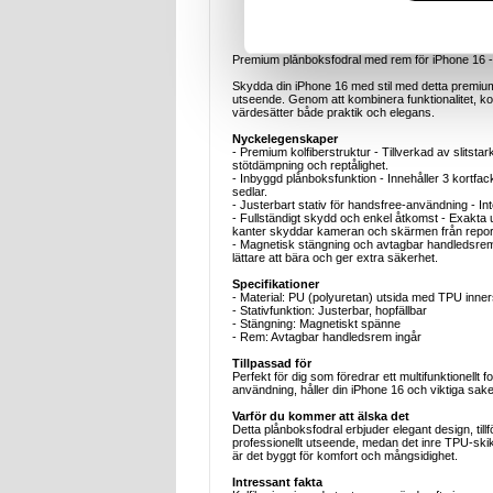
Beskrivning
Premium plånboksfodral med rem för iPhone 16 - 
Skydda din iPhone 16 med stil med detta premium
utseende. Genom att kombinera funktionalitet, komf
värdesätter både praktik och elegans.
Nyckelegenskaper
- Premium kolfiberstruktur - Tillverkad av slitstar
stötdämpning och reptålighet.
- Inbyggd plånboksfunktion - Innehåller 3 kortfac
sedlar.
- Justerbart stativ för handsfree-användning - Int
- Fullständigt skydd och enkel åtkomst - Exakta u
kanter skyddar kameran och skärmen från repor
- Magnetisk stängning och avtagbar handledsrem
lättare att bära och ger extra säkerhet.
Specifikationer
- Material: PU (polyuretan) utsida med TPU inner
- Stativfunktion: Justerbar, hopfällbar
- Stängning: Magnetiskt spänne
- Rem: Avtagbar handledsrem ingår
Tillpassad för
Perfekt för dig som föredrar ett multifunktionellt 
användning, håller din iPhone 16 och viktiga sak
Varför du kommer att älska det
Detta plånboksfodral erbjuder elegant design, till
professionellt utseende, medan det inre TPU-skikt
är det byggt för komfort och mångsidighet.
Intressant fakta