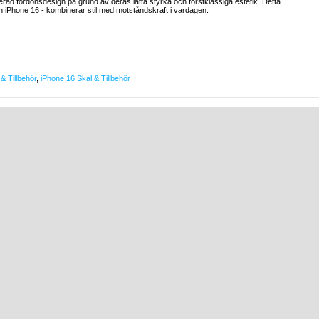
erad fordonsdesign på grund av deras lätta styrka och förstklassiga estetik. Detta
n iPhone 16 - kombinerar stil med motståndskraft i vardagen.
& Tillbehör
,
iPhone 16 Skal & Tillbehör
PS
|
KARLEBOVEJ 59
|
3400 HILLERØD
|
DANMARK
|
SUPPORT@MYTRENDY
RETURVAROR
ORDERSTATUS
CLUB TRENDY
KTA OSS
NYHETER OCH TIPS
MYTRENDYPHONE RABATTKOD
PRODUCENTANSVAR OCH ÅTERVINNING