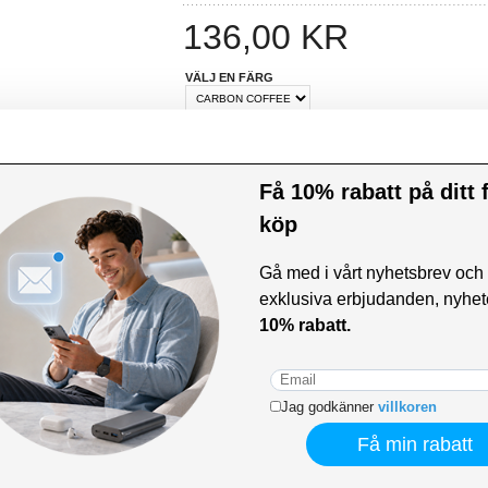
136,00
KR
VÄLJ EN FÄRG
Information
REKOMMENDERADE AV MYTRENDYPHONE
cookies
e för att anpassa innehållet och annonserna till användarna, tillh
vår trafik. Vi vidarebefordrar även sådana identifierare och anna
nnons- och analysföretag som vi samarbetar med. Dessa kan i sin
har tillhandahållit eller som de har samlat in när du har använt 
R DU FRÅGOR?
LIVE CHAT