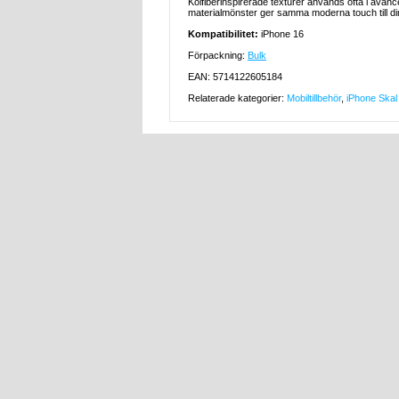
Kolfiberinspirerade texturer används ofta i avanc
materialmönster ger samma moderna touch till di
Kompatibilitet:
iPhone 16
Förpackning:
Bulk
EAN: 5714122605184
Relaterade kategorier:
Mobiltillbehör
,
iPhone Skal 
MTP DK A
HEM
KUNDSERVICE
RSS
KONTA