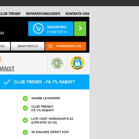
CLUB TRENDY
REPARATIONSGUIDER
KONTAKTA OSS
VARUKORG
0
total
0,00
kr
IN
DIO
SMARTWATCH
SOMMARPRYLAR
0
JÄNST
0858097089
CLUB TRENDY - FÅ 7% RABATT
SNABB LEVERANS
CLUB TRENDY
FÅ 7% RABATT
LIVE CHAT VARDAGAR 8-22
(LÖR-SÖN 10-18)
30 DAGARS ÖPPET KÖP