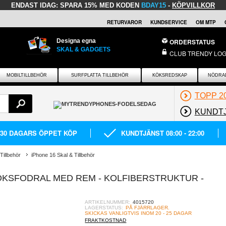
ENDAST IDAG:
SPARA 15% MED KODEN
BDAY15
-
KÖPVILLKOR
RETURVAROR
KUNDSERVICE
OM MTP
Designa egna
ORDERSTATUS
SKAL & GADGETS
CLUB TRENDY LOG
MOBILTILLBEHÖR
SURFPLATTA TILLBEHÖR
KÖKSREDSKAP
NÖDRA
TOPP 2
KUNDT
30 DAGARS ÖPPET KÖP
KUNDTJÄNST 08:00 - 22:00
Tillbehör
iPhone 16 Skal & Tillbehör
OKSFODRAL MED REM - KOLFIBERSTRUKTUR -
ARTIKELNUMMER:
4015720
LAGERSTATUS:
PÅ FJÄRRLAGER.
SKICKAS VANLIGTVIS INOM 20 - 25 DAGAR
FRAKTKOSTNAD