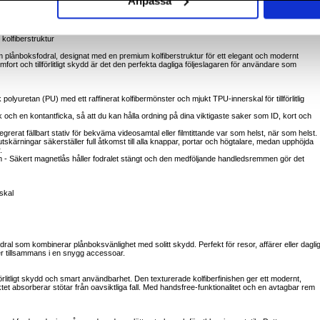
Anpassa
kolfiberstruktur
 plånboksfodral, designat med en premium kolfiberstruktur för ett elegant och modernt
ort och tillförlitligt skydd är det den perfekta dagliga följeslagaren för användare som
k polyuretan (PU) med ett raffinerat kolfibermönster och mjukt TPU-innerskal för tillförlitlig
k och en kontantficka, så att du kan hålla ordning på dina viktigaste saker som ID, kort och
egrerat fällbart stativ för bekväma videosamtal eller filmtittande var som helst, när som helst.
tskärningar säkerställer full åtkomst till alla knappar, portar och högtalare, medan upphöjda
.
 - Säkert magnetlås håller fodralet stängt och den medföljande handledsremmen gör det
skal
fodral som kombinerar plånboksvänlighet med solitt skydd. Perfekt för resor, affärer eller dagli
er tillsammans i en snygg accessoar.
förlitligt skydd och smart användbarhet. Den texturerade kolfiberfinishen ger ett modernt,
et absorberar stötar från oavsiktliga fall. Med handsfree-funktionalitet och en avtagbar rem