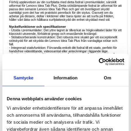
Förhöj upplevelsen av din surfplatta med detta fodral i premiumläder, särskilt
utformat för Lenovo Idea Tab Plus. Detta stötdämpande fodral är utformat för att
passa den senaste Lenovo Idea Tab Plus och ger ett överlägset skydd
samtidigt som det har ett praktiskt pennfack för din stylus. Oavsett om du
arbetar på distans, deltar i lektioner eller bara njuter av att surfa på fritiden,
håller vårt lätta och hållbara surfplatteskydd din enhet skyddad med stil.
Nyckelfunktioner och specifikationer
- Utsida i premiumläder: Det yttre lagret är tillverkat av högkvalitativt läder för ett
klassiskt utseende, förbättrat grepp och enastående livslängd.
- Stötabsorberande konstruktion: Det robusta inre skalet ger ett exceptionellt
stötskydd för att skydda din Lenovo Idea Tab Plus från vardagliga stötar och
fall.
- Integrerad stativfunktion: Förvandla enkelt ditt fodral till ett stativ, perfekt för
handsfree videotittande, videosamtal eller anteckningar i liggande läge.
- Dedikerad pennplats: Förvara och kom åt din penna på ett säkert sätt, så att
du alltid har den till hands.
- Lättviktsdesign: Med en vikt på cirka 0,25 kg ger det här slimmade fodralet
minimal volym till din Lenovo Idea Tab Plus, vilket gör det enkelt att bära i
handväskan eller ryggsäcken.
Ideala exempel på användning
Samtycke
Information
Om
- Professionella presentationer: Håll upp din Lenovo Idea Tab Plus på möten
eller konferenser för en polerad, handsfree-upplevelse.
- Lärande på distans: Gör anteckningar eller följ onlineföreläsningar med lätthet
tack vare det praktiska stativet och den lättillgängliga pennhållaren.
- Kompanjon på resan: Skydda din surfplatta när du reser med flyg, tåg eller bil,
utan att lägga till för mycket vikt.
Denna webbplats använder cookies
- Vardaglig surfning och streaming: Njut av sömlös handsfree binge-tittande,
receptvisning eller avslappnad online-surfning.
Vi använder enhetsidentifierare för att anpassa innehållet
Varför den här produkten är perfekt att köpa
och annonserna till användarna, tillhandahålla funktioner
Detta fodral i läder passar både stil och substans och ser till att din Lenovo Idea
Tab Plus förblir säker, funktionell och modern. Med stötdämpande skydd, ett
för sociala medier och analysera vår trafik. Vi
integrerat pennfack och en pålitlig stativfunktion är det den mångsidiga
följeslagare som din surfplatta verkligen behöver. Dessutom är den
vidarebefordrar även sådana identifierare och annan
högkvalitativa konstruktionen utformad för att tåla dagligt slitage, vilket gör din