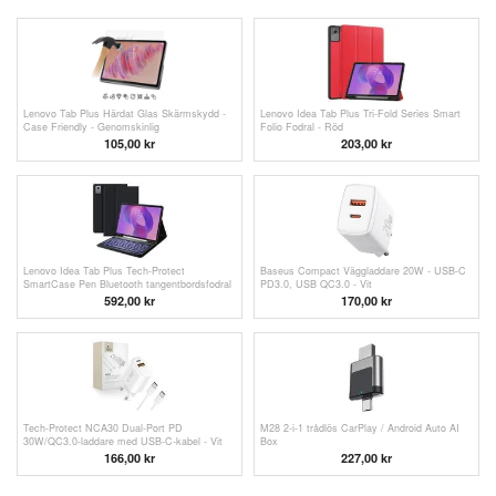
Lenovo Tab Plus Härdat Glas Skärmskydd -
Lenovo Idea Tab Plus Tri-Fold Series Smart
Case Friendly - Genomskinlig
Folio Fodral - Röd
105,00
kr
203,00
kr
Lenovo Idea Tab Plus Tech-Protect
Baseus Compact Väggladdare 20W - USB-C
SmartCase Pen Bluetooth tangentbordsfodral
PD3.0, USB QC3.0 - Vit
- Svart
592,00 kr
170,00
kr
Tech-Protect NCA30 Dual-Port PD
M28 2-i-1 trådlös CarPlay / Android Auto AI
30W/QC3.0-laddare med USB-C-kabel - Vit
Box
166,00 kr
227,00
kr