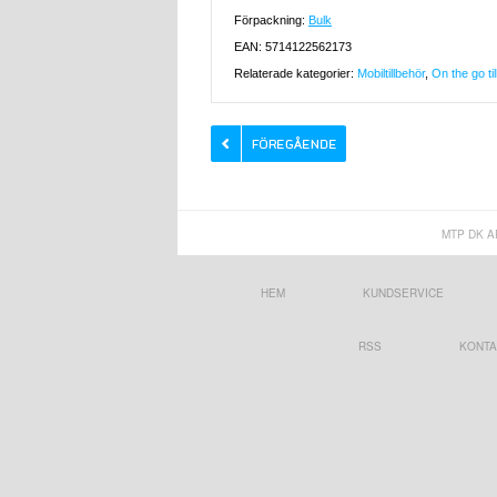
Förpackning:
Bulk
EAN: 5714122562173
Relaterade kategorier:
Mobiltillbehör
,
On the go ti
MTP DK A
HEM
KUNDSERVICE
RSS
KONTA