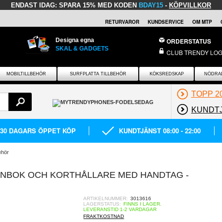
ENDAST IDAG:
SPARA 15% MED KODEN
BDAY15
-
KÖPVILLKOR
RETURVAROR
KUNDSERVICE
OM MTP
Designa egna
ORDERSTATUS
SKAL & GADGETS
CLUB TRENDY LOG
MOBILTILLBEHÖR
SURFPLATTA TILLBEHÖR
KÖKSREDSKAP
NÖDRA
TOPP 2
KUNDT
30 DAGARS ÖPPET KÖP
KUNDTJÄNST 08:00 - 22:00
ehör
NBOK OCH KORTHÅLLARE MED HANDTAG -
ARTIKELNUMMER:
3013616
LAGERSTATUS:
FINNS I LAGER.
LEVERANSTID 1-2 VARDAGAR
FRAKTKOSTNAD