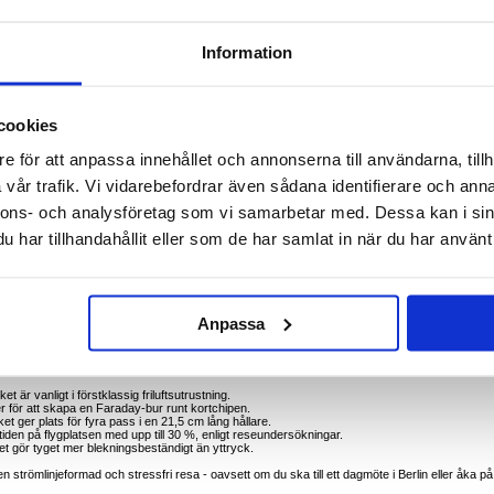
 handtag - 21,5 × 12,5 × 2 cm
Information
na, vattenavvisande plånboken för pass. Den är tillverkad av robust 300 D katjoniskt tyg och
h valuta från regn, spill och vardagsslitage. En elegant businesslook som matchar alla
r soloresor eller familjesemestrar i Europa.
cookies
umenten torra i regn eller spill på flygplatsen
t, SIM-kort, biljetter och upp till 6 kreditkort
e för att anpassa innehållet och annonserna till användarna, tillh
obehöriga skanningar av kontaktlösa kort
kfickor eller kabinbag-ärmar
vår trafik. Vi vidarebefordrar även sådana identifierare och anna
 trånga terminaler
g
nnons- och analysföretag som vi samarbetar med. Dessa kan i sin
har tillhandahållit eller som de har samlat in när du har använt 
llvouchers i en och samma väska
onliga kreditkort och företagskreditkort på affärsresor
an när du reser med ryggsäck
 för att undvika att fickorna skramlar
vdelaren för säker och diskret backup
et
Anpassa
m; denna katjonväv står emot duggregn och dagliga skavanker samtidigt som den ser ut att vara
ekaos till lugn ordning och RFID-skärmning ger ett extra lager av säkerhet - allt i en lätt,
.
et är vanligt i förstklassig friluftsutrustning.
 för att skapa en Faraday-bur runt kortchipen.
et ger plats för fyra pass i en 21,5 cm lång hållare.
en på flygplatsen med upp till 30 %, enligt reseundersökningar.
lket gör tyget mer blekningsbeständigt än yttryck.
n strömlinjeformad och stressfri resa - oavsett om du ska till ett dagmöte i Berlin eller åka på