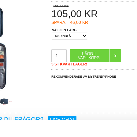
151,00 KR
105,00
KR
SPARA:
46,00 KR
VÄLJ EN FÄRG
5 ST KVAR I LAGER!
REKOMMENDERADE AV MYTRENDYPHONE
R DU FRÅGOR?
LIVE CHAT