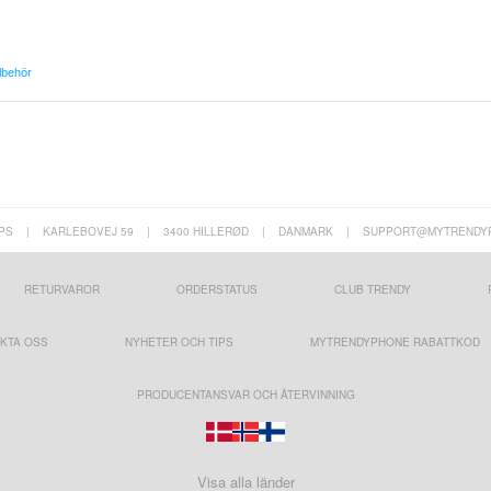
llbehör
PS
|
KARLEBOVEJ 59
|
3400 HILLERØD
|
DANMARK
|
SUPPORT@MYTRENDY
RETURVAROR
ORDERSTATUS
CLUB TRENDY
KTA OSS
NYHETER OCH TIPS
MYTRENDYPHONE RABATTKOD
PRODUCENTANSVAR OCH ÅTERVINNING
Visa alla länder