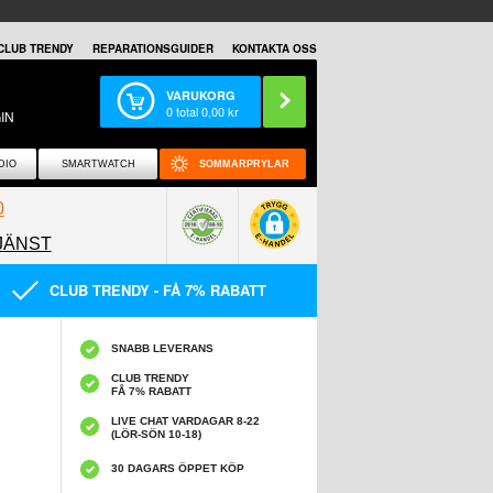
CLUB TRENDY
REPARATIONSGUIDER
KONTAKTA OSS
VARUKORG
0
total
0,00
kr
IN
DIO
SMARTWATCH
SOMMARPRYLAR
0
JÄNST
0858097089
CLUB TRENDY - FÅ 7% RABATT
SNABB LEVERANS
CLUB TRENDY
FÅ 7% RABATT
LIVE CHAT VARDAGAR 8-22
(LÖR-SÖN 10-18)
30 DAGARS ÖPPET KÖP