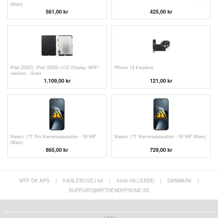
(Main)
561,00 kr
425,00 kr
iPad (2022), iPad (2025) LCD Display (WiFi-
iPhone 13 Earpiece
version) - Svart
1.109,00 kr
121,00 kr
Xiaomi 17T Pro Kamerareparation - 50 MP
Xiaomi 17T Kamerareparation - 50 MP (Main)
(Main)
865,00 kr
729,00 kr
MTP DK APS
|
KARLEBOVEJ 59
|
3400 HILLERØD
|
DANMARK
|
SUPPORT@MYTRENDYPHONE.SE