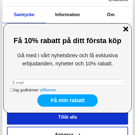
Samtycke
Information
Om
Denna webbplats använder cookies
Vi använder enhetsidentifierare för att anpassa innehållet
och annonserna till användarna, tillhandahålla funktioner
för sociala medier och analysera vår trafik. Vi
vidarebefordrar även sådana identifierare och annan
information från din enhet till de sociala medier och
annons- och analysföretag som vi samarbetar med.
Dessa kan i sin tur kombinera informationen med annan
information som du har tillhandahållit eller som de har
samlat in när du har använt deras tjänster.
Tillåt alla
Anpassa