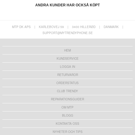
ANDRA KUNDER HAR OCKSÅ KÖPT
MTP DK APS
|
KARLEBOVEJ 59
|
3400 HILLERØD
|
DANMARK
|
SUPPORT@MYTRENDYPHONE.SE
Kamera Modul till Xiaomi 17T Pro - 50 MP
Kamera Modul till Xiaomi 17T - 50 MP (Main)
(Main)
561,00 kr
425,00 kr
HEM
KUNDSERVICE
LOGGA IN
RETURVAROR
ORDERSTATUS
iPad (2022), iPad (2025) LCD Display (WiFi-
iPhone 13 Earpiece
version) - Svart
CLUB TRENDY
1.109,00 kr
121,00 kr
REPARATIONSGUIDER
OM MTP
BLOGG
KONTAKTA OSS
Xiaomi 17T Kamerareparation - 50 MP (Main)
iPhone 13 Högtalare Reparation
NYHETER OCH TIPS
729,00 kr
424,00 kr