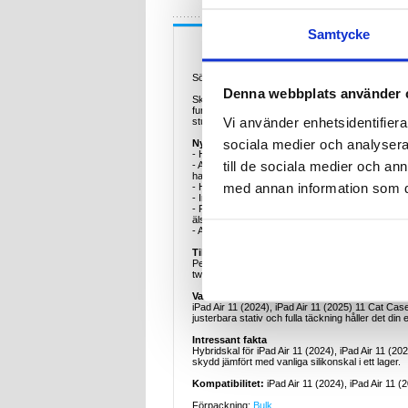
Samtycke
Beskrivning
Söt katt-hybridfodral med kickstand, axelrem och p
Denna webbplats använder 
Skydda din iPad Air 11 (2024), iPad Air 11 (2025)
funktionalitet i åtanke. Dess hybridkonstruktion 
Vi använder enhetsidentifierar
studenter och alla som älskar lekfullt skydd med fu
sociala medier och analysera 
Nyckelfunktioner
- Hybridskydd i två lager - Tillverkat av stötdämp
till de sociala medier och a
- Adorable Cat Kickstand - Har ett 3-vinkel justerb
handsfree.
med annan information som du 
- Heltäckande skydd - Ger ett komplett skydd me
- Inbyggd pennhållare - Håller din penna säker och
- Rolig och snygg design - Dekorerad med 3D-deta
älska.
- Avtagbar axelrem - Levereras med en praktisk bä
Tillämplig för
Perfekt för barn, familjer och iPad Air 11 (2024), i
twist. Perfekt för att studera, titta på, rita eller res
Varför du kommer att älska det
iPad Air 11 (2024), iPad Air 11 (2025) 11 Cat Cas
justerbara stativ och fulla täckning håller det din
Intressant fakta
Hybridskal för iPad Air 11 (2024), iPad Air 11 (202
skydd jämfört med vanliga silikonskal i ett lager.
Kompatibilitet:
iPad Air 11 (2024), iPad Air 11 (
Förpackning:
Bulk