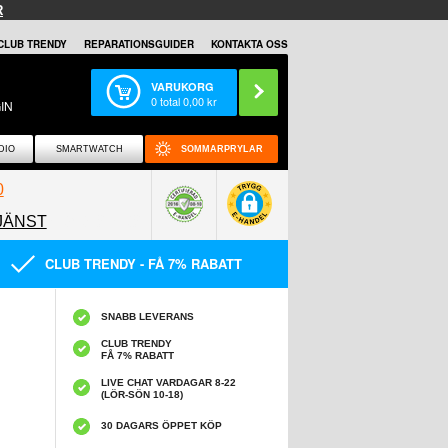
R
CLUB TRENDY
REPARATIONSGUIDER
KONTAKTA OSS
VARUKORG
0
total
0,00
kr
IN
DIO
SMARTWATCH
SOMMARPRYLAR
0
JÄNST
0858097089
CLUB TRENDY - FÅ 7% RABATT
SNABB LEVERANS
CLUB TRENDY
FÅ 7% RABATT
LIVE CHAT VARDAGAR 8-22
(LÖR-SÖN 10-18)
30 DAGARS ÖPPET KÖP