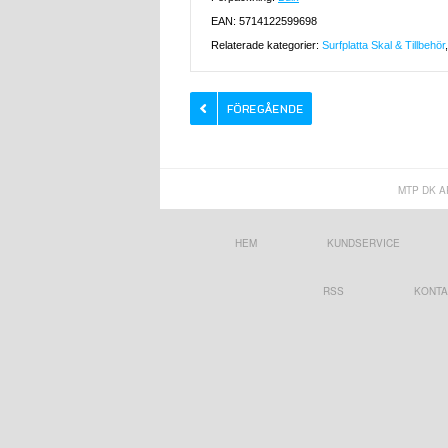
EAN: 5714122599698
Relaterade kategorier:
Surfplatta Skal & Tillbehör
MTP DK A
HEM
KUNDSERVICE
RSS
KONTA