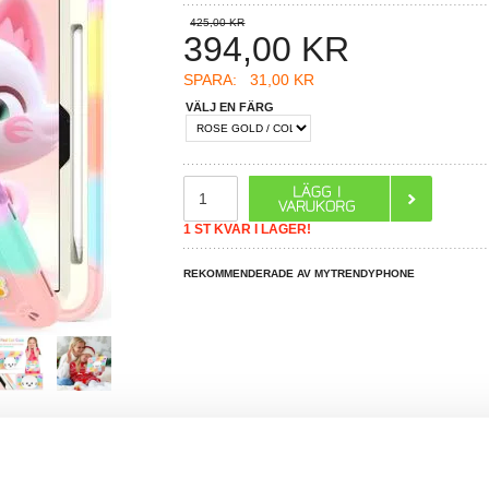
425,00 KR
394,00
KR
SPARA:
31,00 KR
VÄLJ EN FÄRG
1 ST KVAR I LAGER!
REKOMMENDERADE AV MYTRENDYPHONE
R DU FRÅGOR?
LIVE CHAT