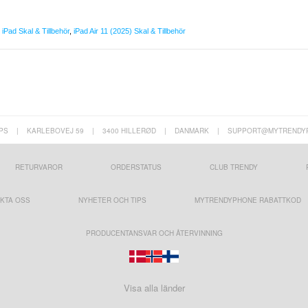
,
iPad Skal & Tillbehör
,
iPad Air 11 (2025) Skal & Tillbehör
PS
|
KARLEBOVEJ 59
|
3400 HILLERØD
|
DANMARK
|
SUPPORT@MYTRENDY
RETURVAROR
ORDERSTATUS
CLUB TRENDY
KTA OSS
NYHETER OCH TIPS
MYTRENDYPHONE RABATTKOD
PRODUCENTANSVAR OCH ÅTERVINNING
Visa alla länder