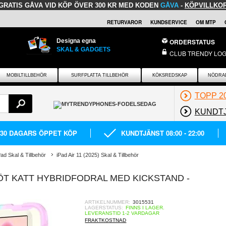
GRATIS GÅVA
VID KÖP ÖVER 300 KR MED KODEN
GÅVA
-
KÖPVILLKO
RETURVAROR
KUNDSERVICE
OM MTP
Designa egna
ORDERSTATUS
SKAL & GADGETS
CLUB TRENDY LOG
MOBILTILLBEHÖR
SURFPLATTA TILLBEHÖR
KÖKSREDSKAP
NÖDRA
TOPP 2
KUNDT
30 DAGARS ÖPPET KÖP
KUNDTJÄNST 08:00 - 22:00
Pad Skal & Tillbehör
iPad Air 11 (2025) Skal & Tillbehör
 SÖT KATT HYBRIDFODRAL MED KICKSTAND -
ARTIKELNUMMER:
3015531
LAGERSTATUS:
FINNS I LAGER.
LEVERANSTID 1-2 VARDAGAR
FRAKTKOSTNAD