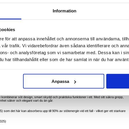
Information
ennhållare för iPad Air 11 (2024), iPad Air 11 (2025), iPad Air 11 (2026)
cookies
, iPad Air 11 (2026) med stil med cat kickstand-fodralet, som är utformat med både skoj och
med dubbla lager, bedårande 3D-kattdesign och praktiska kickstand gör det perfekt för barn,
e för att anpassa innehållet och annonserna till användarna, tillh
ll funktionalitet.
vår trafik. Vi vidarebefordrar även sådana identifierare och anna
ande silikon och slagtåliga PC-material som skyddar din enhet från fall, stötar och repor.
nnons- och analysföretag som vi samarbetar med. Dessa kan i sin
art stativ format som en söt katt, perfekt för att titta på videor, studera eller videosamtal
har tillhandahållit eller som de har samlat in när du har använt 
d upphöjda kanter runt skärmen och kameran för att förhindra direkt påverkan och repor.
 inom räckhåll för anteckningar eller ritning.
ljer och lekfulla tryck, vilket ger en charmig look som barn och kattälskare kommer att
rrem för handsfree-portabilitet - perfekt för resor, skola eller utomhusbruk.
Anpassa
Pad Air 11 (2025) användare på språng, erbjuder tillförlitligt skydd med en rolig, funktionell
a.
e kombinerar söt design, smart skydd och praktiska funktioner i ett. Med sitt säkra grepp,
 enhet säker och elegant vart du än går.
5) som det här kan absorbera upp till 90% av stötenergin vid ett fall - vilket ger ett starkare
2025)