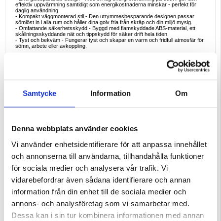
effektiv uppvärmning samtidigt som energikostnaderna minskar - perfekt för
daglig användning.
- Kompakt väggmonterad stil - Den utrymmesbesparande designen passar
sömlöst in i alla rum och håller dina golv fria från skräp och din miljö mysig.
- Omfattande säkerhetsskydd - Byggd med flamskyddade ABS-material, ett
skållningsskyddande nät och tippskydd för säker drift hela tiden.
- Tyst och bekväm - Fungerar tyst och skapar en varm och fridfull atmosfär för
sömn, arbete eller avkoppling.
Specifikationer
- Typ: Väggmonterad värmefläkt i miniformat
- Material: Flamskyddad ABS-plast
- Dimensioner: 17,5 × 10,5 × 7 cm
- Nominell spänning: 220 V
- Nominell effekt: 500W
Samtycke
Information
Om
- Värmeelement: PTC-keramik
- Värmeinställningar: 1 nivå
- Typ av kontakt: EU-kontakt
- Lämplig för: Sovrum, vardagsrum, kontor, arbetsrum, kök
Tillämplig för
Denna webbplats använder cookies
Perfekt för små rum, kontor och personliga utrymmen där snabb, tyst och
effektiv uppvärmning behövs. Idealisk för komfort året runt, oavsett om du
arbetar, studerar eller kopplar av hemma.
Vi använder enhetsidentifierare för att anpassa innehållet
Varför du kommer att älska den
och annonserna till användarna, tillhandahålla funktioner
Den väggmonterade minifläktvärmaren kombinerar kompakt design,
energieffektivitet och avancerad keramisk teknik för att leverera riktad värme
för sociala medier och analysera vår trafik. Vi
var du än behöver den. Den är säker, tyst och enkel att installera och är ett
viktigt tillskott i alla moderna hem.
vidarebefordrar även sådana identifierare och annan
Intressant fakta
information från din enhet till de sociala medier och
PTC-keramikvärmare (Positive Temperature Coefficient) är självreglerande,
vilket innebär att de automatiskt minskar strömförbrukningen när de når optimal
annons- och analysföretag som vi samarbetar med.
temperatur - vilket gör dem till en av de säkraste och mest energieffektiva
uppvärmningstekniker som finns.
Dessa kan i sin tur kombinera informationen med annan