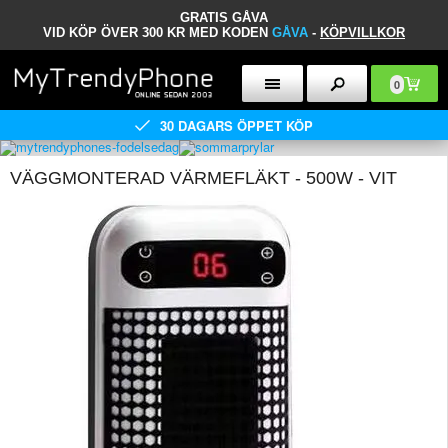
GRATIS GÅVA
VID KÖP ÖVER 300 KR MED KODEN
GÅVA
-
KÖPVILLKOR
0
30 DAGARS ÖPPET KÖP
VÄGGMONTERAD VÄRMEFLÄKT - 500W - VIT