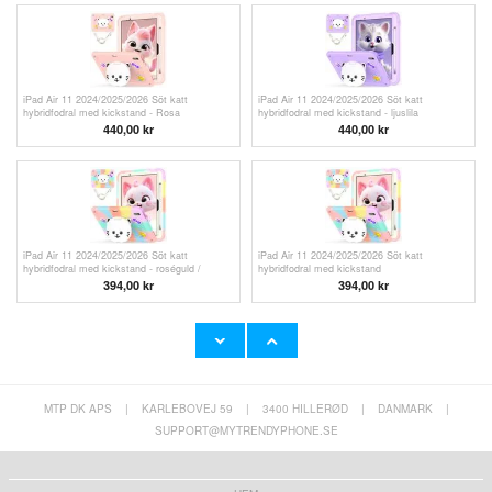
iPad Air 11 2024/2025/2026 Söt katt
iPad Air 11 2024/2025/2026 Söt katt
hybridfodral med kickstand - Rosa
hybridfodral med kickstand - ljuslila
440,00 kr
440,00 kr
iPad Air 11 2024/2025/2026 Söt katt
iPad Air 11 2024/2025/2026 Söt katt
hybridfodral med kickstand - roséguld /
hybridfodral med kickstand
färgstark
394,00
kr
394,00
kr
MTP DK APS
|
KARLEBOVEJ 59
|
3400 HILLERØD
|
DANMARK
|
iPad Air 11 2024/2025/2026 Söt katt
BG-EH10 Bärbar keramisk värmefläkt med
hybridfodral med kickstand - lila / färgstark
fjärrkontroll - 800W - 1800W
SUPPORT@MYTRENDYPHONE.SE
440,00 kr
729,00 kr