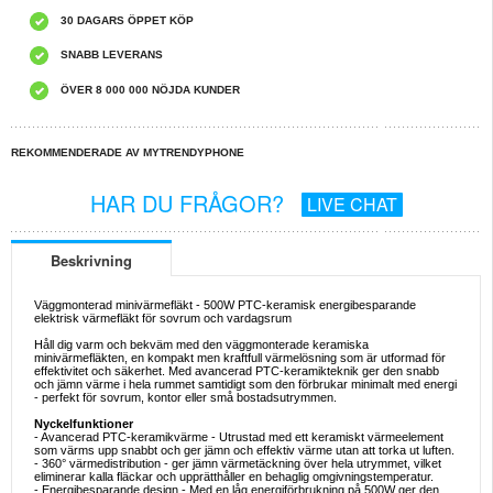
30 DAGARS ÖPPET KÖP
SNABB LEVERANS
ÖVER 8 000 000 NÖJDA KUNDER
REKOMMENDERADE AV MYTRENDYPHONE
HAR DU FRÅGOR?
LIVE CHAT
Beskrivning
Väggmonterad minivärmefläkt - 500W PTC-keramisk energibesparande
elektrisk värmefläkt för sovrum och vardagsrum
Håll dig varm och bekväm med den väggmonterade keramiska
minivärmefläkten, en kompakt men kraftfull värmelösning som är utformad för
effektivitet och säkerhet. Med avancerad PTC-keramikteknik ger den snabb
och jämn värme i hela rummet samtidigt som den förbrukar minimalt med energi
- perfekt för sovrum, kontor eller små bostadsutrymmen.
Nyckelfunktioner
- Avancerad PTC-keramikvärme - Utrustad med ett keramiskt värmeelement
som värms upp snabbt och ger jämn och effektiv värme utan att torka ut luften.
- 360° värmedistribution - ger jämn värmetäckning över hela utrymmet, vilket
eliminerar kalla fläckar och upprätthåller en behaglig omgivningstemperatur.
- Energibesparande design - Med en låg energiförbrukning på 500W ger den