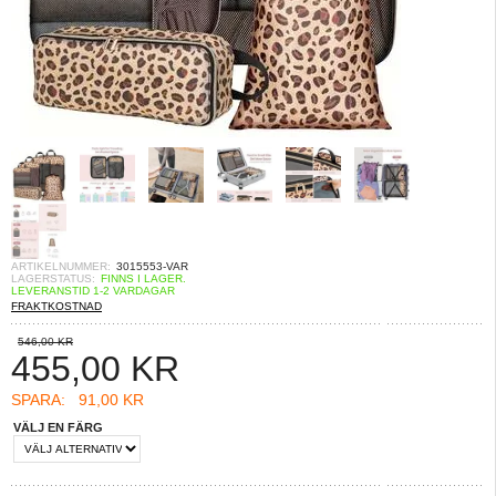
ARTIKELNUMMER:
3015553-VAR
LAGERSTATUS:
FINNS I LAGER.
LEVERANSTID 1-2 VARDAGAR
FRAKTKOSTNAD
546,00 KR
455,00
KR
SPARA:
91,00 KR
VÄLJ EN FÄRG