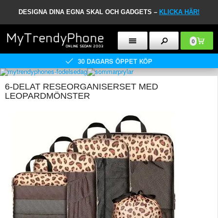
DESIGNA DINA EGNA SKAL OCH GADGETS –
KLICKA HÄR!
0
30 DAGARS ÖPPET KÖP
6-DELAT RESEORGANISERSET MED
LEOPARDMÖNSTER