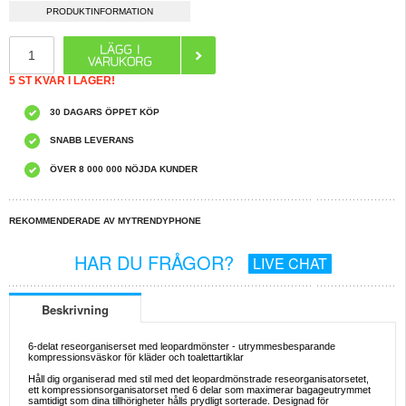
PRODUKTINFORMATION
5 ST KVAR I LAGER!
30 DAGARS ÖPPET KÖP
SNABB LEVERANS
ÖVER 8 000 000 NÖJDA KUNDER
REKOMMENDERADE AV MYTRENDYPHONE
HAR DU FRÅGOR?
LIVE CHAT
Beskrivning
6-delat reseorganiserset med leopardmönster - utrymmesbesparande
kompressionsväskor för kläder och toalettartiklar
Håll dig organiserad med stil med det leopardmönstrade reseorganisatorsetet,
ett kompressionsorganisatorset med 6 delar som maximerar bagageutrymmet
samtidigt som dina tillhörigheter hålls prydligt sorterade. Designad för