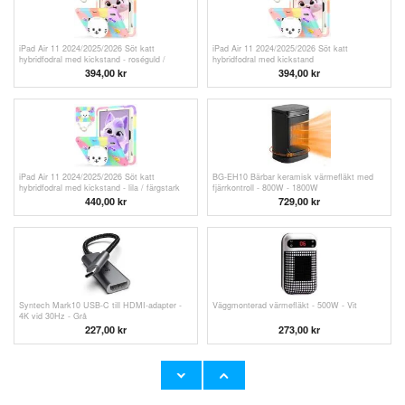
iPad Air 11 2024/2025/2026 Söt katt
iPad Air 11 2024/2025/2026 Söt katt
hybridfodral med kickstand - roséguld /
hybridfodral med kickstand
färgstark
394,00
kr
394,00
kr
iPad Air 11 2024/2025/2026 Söt katt
BG-EH10 Bärbar keramisk värmefläkt med
hybridfodral med kickstand - lila / färgstark
fjärrkontroll - 800W - 1800W
440,00 kr
729,00 kr
Syntech Mark10 USB-C till HDMI-adapter -
Väggmonterad värmefläkt - 500W - Vit
4K vid 30Hz - Grå
227,00
kr
273,00 kr