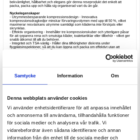
bekvämlighet, hållbarhet och elegans gör denna reseprodukt det enkelt att
packa, packa upp och hålla sig organiserad vart du än går.
Nyckelegenskaper
- Utrymmesbesparande kompressionsdesign - Innovativa
kompressionsdragkedjor minskar förvaringsvolymen med upp till 50 %, vilket
maximerar resväskans utrymme samtidigt som kläderna inte förskjuts eller
skrynklas.
- Effektiv organisering - Innehåller tre kompressionskuber och ytterligare påsar
för att separera rena och smutsiga kläder, toalettartiklar eller tillbehör - vilket ger
snabb åtkomst till allt du behöver.
- Integritet och TSA-vänlig - Håller dina tillhörigheter diskreta under
flygplatsinspektioner, så att du kan öppna och packa om effektivt utan att
exponera personliga föremål.
- Slitstarkt och lätt material - Tillverkad av högkvalitativ vattentät nylon som ger
långvarig användning samtidigt som ditt bagage är lätt och spilltåligt.
- Mångsidig resekamrat - Perfekt för affärsresor, familjesemestrar,
weekendresor eller kryssningar, vilket hjälper dig att upprätthålla ordning och
renlighet när du är på språng.
- Enkel packning och uppackning - Utrustad med robusta handtag för snabb
Samtycke
Information
Om
borttagning och placering i hotellådor eller garderober - du behöver inte packa
upp allt på en gång.
Setet innehåller:
- Underklädesväska: 38 × 15 × 10 cm
- Påse med dragsko: 40 × 30 cm
Denna webbplats använder cookies
- Liten kompressionspåse: 29 × 22 × 3,5-9 cm
- Medium kompressionsväska: 35 × 24 × 3,5-9 cm
Vi använder enhetsidentifierare för att anpassa innehållet
- Stor kompressionsväska: 44,9 × 32 × 3,5-9 cm
och annonserna till användarna, tillhandahålla funktioner
God för
Perfekt för resenärer, familjer och yrkesverksamma som värdesätter
för sociala medier och analysera vår trafik. Vi
organisation och effektivitet. Håll kläder, skor och toalettartiklar åtskilda och
prydliga under hela resan.
vidarebefordrar även sådana identifierare och annan
Varför du kommer att älska den
information från din enhet till de sociala medier och
Det leopardmönstrade reseorganisatörssetet i 6 delar kombinerar mode,