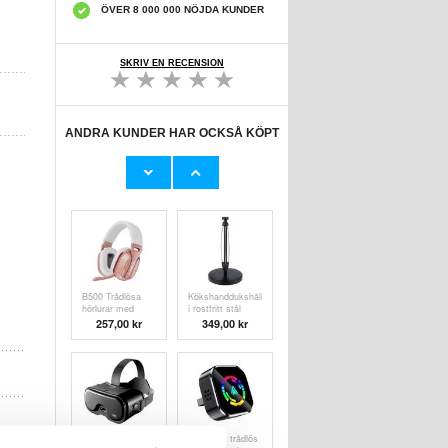
ÖVER 8 000 000 NÖJDA KUNDER
SKRIV EN RECENSION
ANDRA KUNDER HAR OCKSÅ KÖPT
QL18
B500 Trådlösa
solcellsdriven
hörlurar med
övervakningskamera
RGB-belysning -
820,00
kr
349,00 kr
med dubbla linser
Svart
och AI-
detektering -
svart
B500 Trådlösa
Kökshanddukshållare
hörlurar med
i rostfritt stål
RGB-belysning -
med dämpning -
257,00
kr
349,00
kr
Roséguld
svart
VRG Q8
Q1A 2-i-1 trådlös