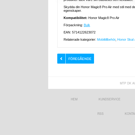
Skydda din Honor Magic8 Pro Air med stil med d
egenskaper.
Kompatibilitet:
Honor Magic8 Pro Air
Förpackning:
Bulk
EAN: 5714122623072
Relaterade kategorier:
Mobiltillbehör
,
Honor Skal &
MTP DK A
HEM
KUNDSERVICE
RSS
KONTA