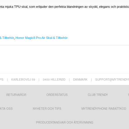
etta mjuka TPU-skal, som erbjuder den perfekta blandningen av skydd, elegans och praktisk
 Tillbehör
,
Honor Magic8 Pro Air Skal & Tillbehör
PS
|
KARLEBOVEJ 59
|
3400 HILLERØD
|
DANMARK
|
SUPPORT@MYTRENDY
RETURVAROR
ORDERSTATUS
CLUB TRENDY
KTA OSS
NYHETER OCH TIPS
MYTRENDYPHONE RABATTKOD
PRODUCENTANSVAR OCH ÅTERVINNING