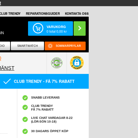
R
CLUB TRENDY
REPARATIONSGUIDER
KONTAKTA OSS
VARUKORG
0
total
0,00
kr
IN
DIO
SMARTWATCH
SOMMARPRYLAR
0
JÄNST
0858097089
CLUB TRENDY - FÅ 7% RABATT
SNABB LEVERANS
CLUB TRENDY
FÅ 7% RABATT
LIVE CHAT VARDAGAR 8-22
(LÖR-SÖN 10-18)
30 DAGARS ÖPPET KÖP