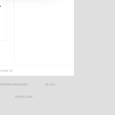
a
PHONE.SE
REPARATIONSGUIDER
BLOGG
KÖPVILLKOR