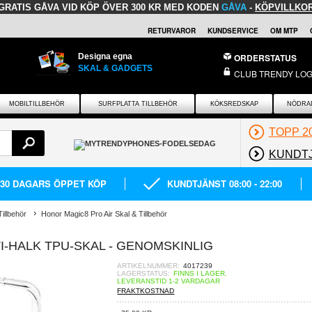
GRATIS GÅVA
VID KÖP ÖVER 300 KR MED KODEN
GÅVA
-
KÖPVILLKO
RETURVAROR
KUNDSERVICE
OM MTP
Designa egna
ORDERSTATUS
SKAL & GADGETS
CLUB TRENDY LOG
MOBILTILLBEHÖR
SURFPLATTA TILLBEHÖR
KÖKSREDSKAP
NÖDRA
TOPP 2
KUNDT
30 DAGARS ÖPPET KÖP
KUNDTJÄNST 08:00 - 22:00
illbehör
Honor Magic8 Pro Air Skal & Tillbehör
I-HALK TPU-SKAL - GENOMSKINLIG
ARTIKELNUMMER:
4017239
LAGERSTATUS:
FINNS I LAGER.
LEVERANSTID 1-2 VARDAGAR
FRAKTKOSTNAD