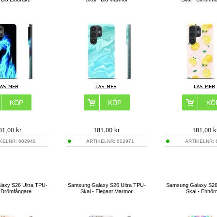
81,00
kr
181,00
kr
181,00
k
IKELNR:
602948
ARTIKELNR:
602971
ARTIKELNR:
axy S26 Ultra TPU-
Samsung Galaxy S26 Ultra TPU-
Samsung Galaxy S26
- Drömfångare
Skal - Elegant Marmor
Skal - Enhör