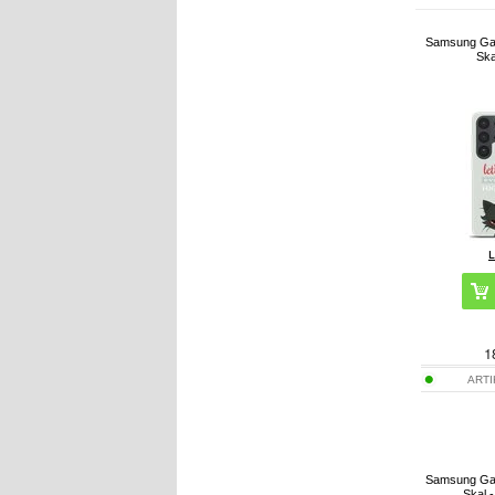
Samsung Gal
Ska
1
ART
Samsung Gal
Skal 