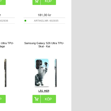
r
181,00
kr
602936
ARTIKELNR:
602935
 Ultra TPU-
Samsung Galaxy S26 Ultra TPU-
lage
Skal - Kat