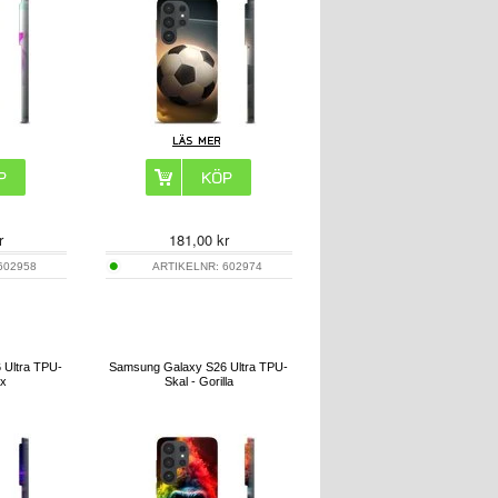
r
181,00
kr
602958
ARTIKELNR:
602974
 Ultra TPU-
Samsung Galaxy S26 Ultra TPU-
ax
Skal - Gorilla