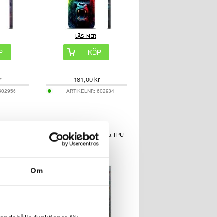
r
181,00
kr
602956
ARTIKELNR:
602934
 Ultra TPU-
Samsung Galaxy S26 Ultra TPU-
v
Skal - Hjärter
Om