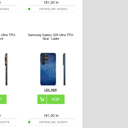
r
181,00
kr
602981
ARTIKELNR:
602962
 Ultra TPU-
Samsung Galaxy S26 Ultra TPU-
ard
Skal - Läder
r
181,00
kr
602979
ARTIKELNR:
602955