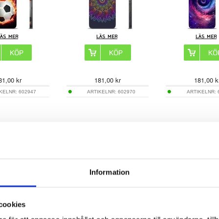
81,00
kr
181,00
kr
181,00
k
IKELNR:
602947
ARTIKELNR:
602970
ARTIKELNR:
axy S26 Ultra TPU-
Samsung Galaxy S26 Ultra TPU-
Samsung Galaxy S26
- Grön Mynta
Skal - Gyllene Löv
Skal - Ha
Information
cookies