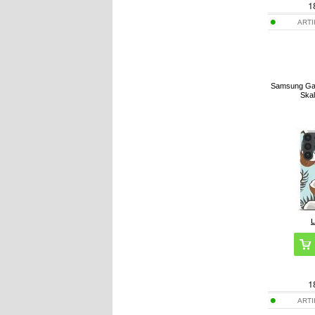
1
ART
Samsung Gal
Skal
1
ART