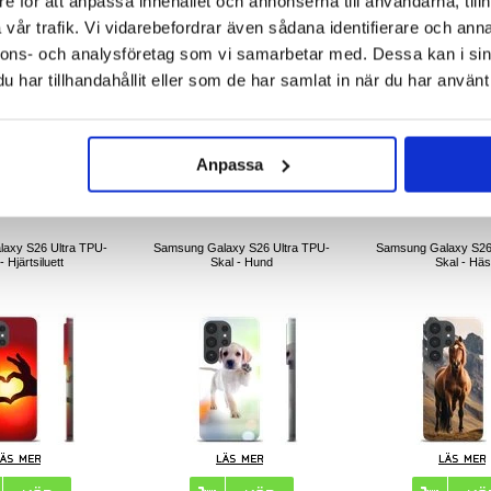
e för att anpassa innehållet och annonserna till användarna, tillh
vår trafik. Vi vidarebefordrar även sådana identifierare och anna
nnons- och analysföretag som vi samarbetar med. Dessa kan i sin
har tillhandahållit eller som de har samlat in när du har använt 
81,00
kr
181,00
kr
181,00
k
IKELNR:
602960
ARTIKELNR:
602966
ARTIKELNR:
Anpassa
axy S26 Ultra TPU-
Samsung Galaxy S26 Ultra TPU-
Samsung Galaxy S26
- Hjärtsiluett
Skal - Hund
Skal - Häs