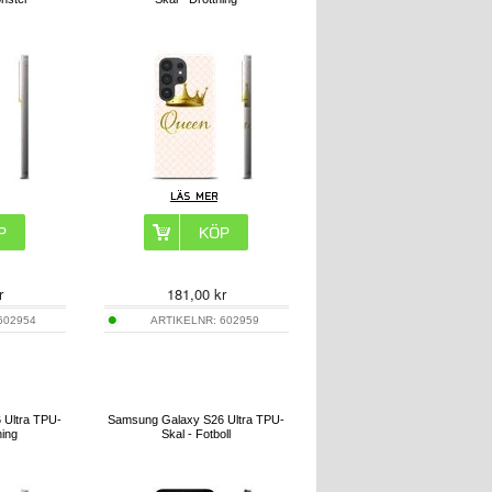
r
181,00
kr
602954
ARTIKELNR:
602959
 Ultra TPU-
Samsung Galaxy S26 Ultra TPU-
ning
Skal - Fotboll