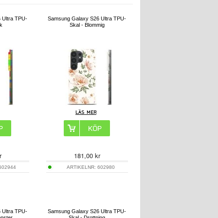
 Ultra TPU-
Samsung Galaxy S26 Ultra TPU-
k
Skal - Blommig
r
181,00
kr
602944
ARTIKELNR:
602980
 Ultra TPU-
Samsung Galaxy S26 Ultra TPU-
önster
Skal - Drottning