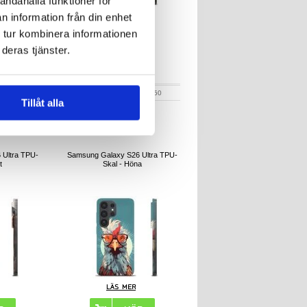
andahålla funktioner för
n information från din enhet
 tur kombinera informationen
deras tjänster.
r
181,00
kr
602975
ARTIKELNR:
602950
Tillåt alla
 Ultra TPU-
Samsung Galaxy S26 Ultra TPU-
t
Skal - Höna