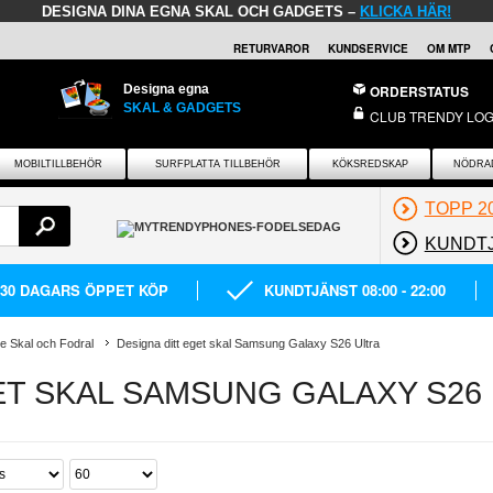
DESIGNA DINA EGNA SKAL OCH GADGETS –
KLICKA HÄR!
RETURVAROR
KUNDSERVICE
OM MTP
Designa egna
ORDERSTATUS
SKAL & GADGETS
CLUB TRENDY LOG
MOBILTILLBEHÖR
SURFPLATTA TILLBEHÖR
KÖKSREDSKAP
NÖDRA
TOPP 2
KUNDT
30 DAGARS ÖPPET KÖP
KUNDTJÄNST 08:00 - 22:00
e Skal och Fodral
Designa ditt eget skal Samsung Galaxy S26 Ultra
ET SKAL SAMSUNG GALAXY S26