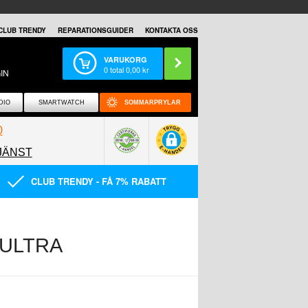
CLUB TRENDY
REPARATIONSGUIDER
KONTAKTA OSS
VARUKORG
0
total
0,00
kr
IN
DIO
SMARTWATCH
SOMMARPRYLAR
0
JÄNST
0858097089
CLUB TRENDY - FÅ 7% RABATT
 ULTRA