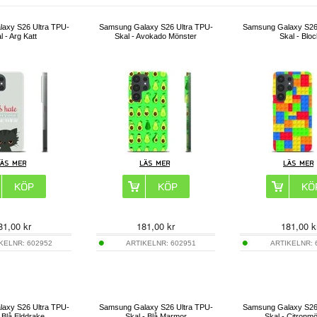
axy S26 Ultra TPU-
Samsung Galaxy S26 Ultra TPU-
Samsung Galaxy S26
l - Arg Katt
Skal - Avokado Mönster
Skal - Bloc
81,00
kr
181,00
kr
181,00
k
IKELNR:
602952
ARTIKELNR:
602951
ARTIKELNR:
axy S26 Ultra TPU-
Samsung Galaxy S26 Ultra TPU-
Samsung Galaxy S26
- Blå Elddrake
Skal - Blå Marmor
Skal - Citronm