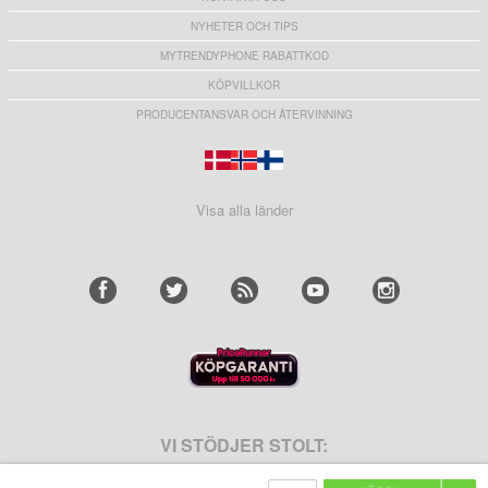
NYHETER OCH TIPS
MYTRENDYPHONE RABATTKOD
KÖPVILLKOR
PRODUCENTANSVAR OCH ÅTERVINNING
Visa alla länder
VI STÖDJER STOLT: