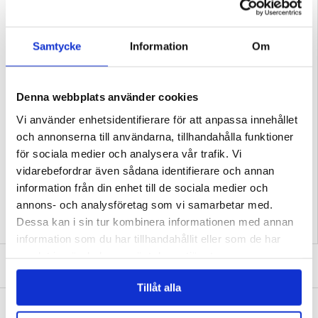
Samtycke
Information
Om
Denna webbplats använder cookies
Vi använder enhetsidentifierare för att anpassa innehållet
PASSAR TILL: SAMSUNG GALAXY S26 ULTRA
och annonserna till användarna, tillhandahålla funktioner
för sociala medier och analysera vår trafik. Vi
vidarebefordrar även sådana identifierare och annan
Relaterade kategorier:
Mobiltillbehör
,
Färdigdesignade Skal och Fodral
,
Designa
ditt eget skal Samsung Galaxy S26 Ultra
information från din enhet till de sociala medier och
annons- och analysföretag som vi samarbetar med.
Dessa kan i sin tur kombinera informationen med annan
information som du har tillhandahållit eller som de har
samlat in när du har använt deras tjänster.
SKRIV EN RECENSION
Tillåt alla
ANDRA KUNDER HAR OCKSÅ KÖPT