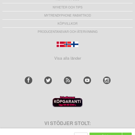
NYHETER OCH TIPS
MYTRENDYPHONE RABATTKOD
KÖPVILLKOR
PRODUCENTANSVAR OCH ÅTERVINNING
Visa alla länder
VI STÖDJER STOLT: