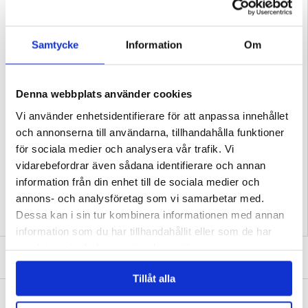
Samtycke
Information
Om
Denna webbplats använder cookies
Vi använder enhetsidentifierare för att anpassa innehållet
PASSAR TILL: SAMSUNG GALAXY S26 ULTRA
och annonserna till användarna, tillhandahålla funktioner
för sociala medier och analysera vår trafik. Vi
vidarebefordrar även sådana identifierare och annan
Relaterade kategorier:
Mobiltillbehör
,
Färdigdesignade Skal och Fodral
,
Designa
ditt eget skal Samsung Galaxy S26 Ultra
information från din enhet till de sociala medier och
annons- och analysföretag som vi samarbetar med.
Dessa kan i sin tur kombinera informationen med annan
information som du har tillhandahållit eller som de har
samlat in när du har använt deras tjänster.
SKRIV EN RECENSION
Tillåt alla
ANDRA KUNDER HAR OCKSÅ KÖPT