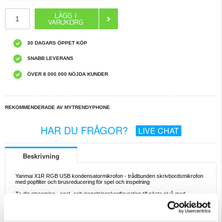
30 DAGARS ÖPPET KÖP
SNABB LEVERANS
ÖVER 8 000 000 NÖJDA KUNDER
REKOMMENDERADE AV MYTRENDYPHONE
HAR DU FRÅGOR?
LIVE CHAT
Beskrivning
Yanmai X1R RGB USB kondensatormikrofon - trådbunden skrivbordsmikrofon
med popfilter och brusreducering för spel och inspelning
Ta din streaming-, spel- och inspelningskonfiguration till nästa nivå med
YANMAI X1R RGB USB-kondensatormikrofonen. Med livlig RGB-belysning,
professionell ljudklarhet och användarvänliga kontroller levererar den här
skrivbordsmikrofonen prestanda och stil i ett snyggt paket. Oavsett om du
spelar, poddar eller spelar in sång garanterar den kristallklart ljud och en visuellt