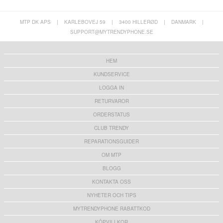
MTP DK APS
|
KARLEBOVEJ 59
|
3400 HILLERØD
|
DANMARK
|
SUPPORT@MYTRENDYPHONE.SE
50X-1000X WiFi Digital Mikroskop med Stativ
Duracell Recharge R6/AA Uppladdningsbara
- Vit
batterier 1300mAh - 4 st.
409,00
kr
156,00
kr
HEM
KUNDSERVICE
LOGGA IN
RETURVAROR
ORDERSTATUS
Nintendo Switch 2 Startrc Games
Universal krannyckel 20/22/24/28mm -
Förvaringsfodral med 18 platser för spelkort -
Plastnyckel
Grå
CLUB TRENDY
698,00 kr
60,00
kr
REPARATIONSGUIDER
OM MTP
BLOGG
KONTAKTA OSS
Puluz PU214 1/4" stativhuvud och klämma
HHW 240W GaN 6-portars USB-C-
med snabbsko för smartphones - svart
laddningsstation med display - 4xUSB-C,
NYHETER OCH TIPS
2xUSB-A - Svart
105,00 kr
607,00
kr
MYTRENDYPHONE RABATTKOD
KÖPVILLKOR