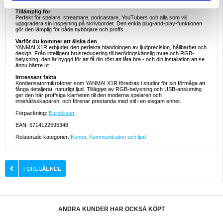
Tillämplig för
Perfekt för spelare, streamare, podcastare, YouTubers och alla som vill
uppgradera sin inspelning på skrivbordet. Den enkla plug-and-play-funktionen
gör den lämplig för både nybörjare och proffs.
Varför du kommer att älska den
YANMAI X1R erbjuder den perfekta blandningen av ljudprecision, hållbarhet och
design. Från intelligent brusreducering till beröringskänslig mute och RGB-
belysning, den är byggd för att få din röst att låta bra - och din installation att se
ännu bättre ut.
Intressant fakta
Kondensatormikrofoner som YANMAI X1R föredras i studior för sin förmåga att
fånga detaljerat, naturligt ljud. Tillägget av RGB-belysning och USB-anslutning
ger den här proffsiga klarheten till den moderna spelaren och
innehållsskaparen, och förenar prestanda med stil i en elegant enhet.
Förpackning:
Euroblister
EAN: 5714122595348
Relaterade kategorier:
Kontor
,
Kommunikation och ljud
ANDRA KUNDER HAR OCKSÅ KÖPT