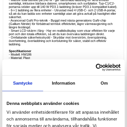
- Massiv total uteffekt på 240 W - ger blixtsnabb laddning för flera enheter
samtidigt, inklusive bärbara datorer, smartphones och surfplattor. Typ-C1/C2-
portarna stöder upp till 140 W PD3.1-laddning (kräver PD3.1-kompatibel kabel).
- 6-i-1 laddning av flera enheter - Utrustad med 4 USB-C- och 2 USB-A-portar,
så att du kan ladda sex enheter samtidigt utan att göra avkall på hastighet eller
säkerhet.
- Avancerad GaN Pro-teknik - Byggd med nästa generations GaN-chip
(Gallium Nitride) för förbättrad termisk effektivitet, lägre värmeavgivning och
längre livslängd.
- Smart LCD-skärm i färg - Har en realtidsdisplay som visar effekten för varje
port och den totala effekten, så att du kan övervaka laddningen direkt.
- Omfattande säkerhetsskydd - Skyddar mot överström, överspänning,
överhettning, överladdning och kortslutning för säker, stabil och effektiv
laddning.
Specifikationer
- Modell: HW186
- Material: Plast
- Ingång: AC 100-240V, 50-60Hz
- Total uteffekt: 240W (max)
- Typ-C1/C2-utgång: PD3.1 5V/3A, 9V/3A, 12V/3A, 15V/3A, 20V/5A, 28V/5A;
PPS 3.3-21V/5A (max 140W)
- C1 + C2 Kombinerad uteffekt: 100W + 65W
- Typ-C3/C4-utgång: 5V/3A, 9V/3A, 12V/3A, 15V/3A, 20V/3,25A; PPS 3,3-
11V/5A (Max 65W)
Samtycke
Information
Om
- C3 + C4 Kombinerad uteffekt: 65W + 65W
- USB-A1/A2-utgång: QC3.0 5V/3A, 9V/3A, 12V/3A, 20V/3A (Max 60W)
- USB-A1 + USB-A2 Kombinerad utgång: 15W + 15W
- Mått: 103 × 88 × 46,5 mm 103 × 88 × 46,5 mm
- Vikt: 340 g
Denna webbplats använder cookies
Tillämplig för
Perfekt för hemmakontor, teknikuppsättningar och delade arbetsstationer. HHW
Vi använder enhetsidentifierare för att anpassa innehållet
240W laddningsstation kan samtidigt strömförsörja bärbara datorer,
smartphones, smartklockor, hörlurar, surfplattor och mycket mer - vilket
och annonserna till användarna, tillhandahålla funktioner
eliminerar behovet av flera adaptrar.
för sociala medier och analysera vår trafik. Vi
Varför du kommer att älska den