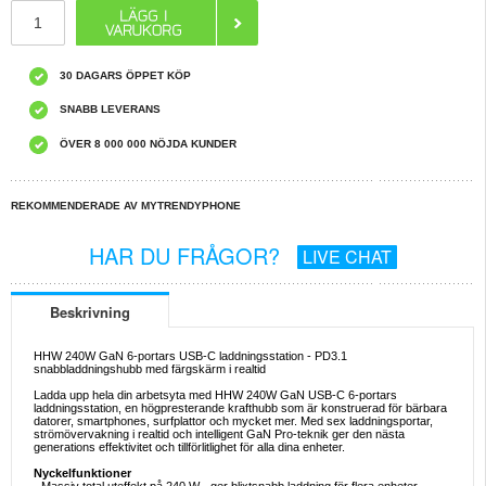
30 DAGARS ÖPPET KÖP
SNABB LEVERANS
ÖVER 8 000 000 NÖJDA KUNDER
REKOMMENDERADE AV MYTRENDYPHONE
HAR DU FRÅGOR?
LIVE CHAT
Beskrivning
HHW 240W GaN 6-portars USB-C laddningsstation - PD3.1
snabbladdningshubb med färgskärm i realtid
Ladda upp hela din arbetsyta med HHW 240W GaN USB-C 6-portars
laddningsstation, en högpresterande krafthubb som är konstruerad för bärbara
datorer, smartphones, surfplattor och mycket mer. Med sex laddningsportar,
strömövervakning i realtid och intelligent GaN Pro-teknik ger den nästa
generations effektivitet och tillförlitlighet för alla dina enheter.
Nyckelfunktioner