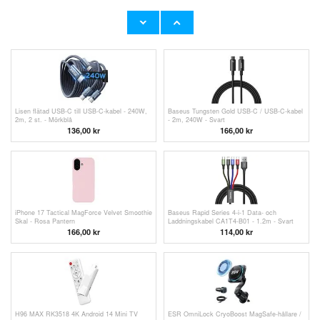
Joyroom S-CC100A16 Prism Digital Display
Baseus Superior Series USB-C / USB-C
USB-C-kabel - 100W - Svart
Kabel - 100W, 2m - Svart
132,00
kr
125,00 kr
Lisen flätad USB-C till USB-C-kabel - 240W,
Baseus Tungsten Gold USB-C / USB-C-kabel
2m, 2 st. - Mörkblå
- 2m, 240W - Svart
136,00 kr
166,00 kr
iPhone 17 Tactical MagForce Velvet Smoothie
Baseus Rapid Series 4-i-1 Data- och
Skal - Rosa Pantern
Laddningskabel CA1T4-B01 - 1.2m - Svart
166,00 kr
114,00
kr
H96 MAX RK3518 4K Android 14 Mini TV
ESR OmniLock CryoBoost MagSafe-hållare /