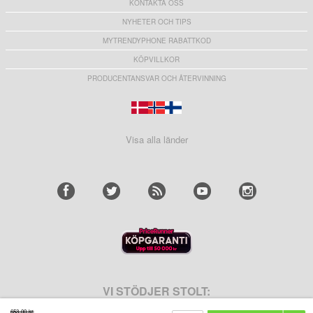
KONTAKTA OSS
NYHETER OCH TIPS
MYTRENDYPHONE RABATTKOD
KÖPVILLKOR
PRODUCENTANSVAR OCH ÅTERVINNING
Visa alla länder
VI STÖDJER STOLT:
653,00 kr