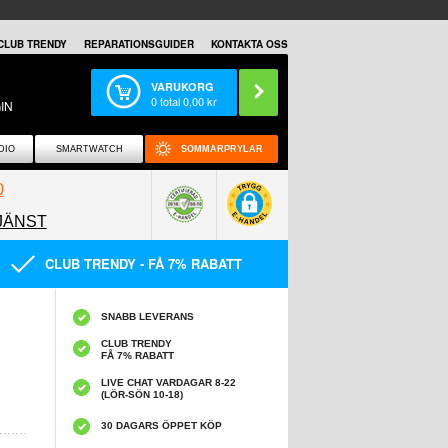
CLUB TRENDY
REPARATIONSGUIDER
KONTAKTA OSS
VARUKORG
0
total
0,00
kr
IN
DIO
SMARTWATCH
SOMMARPRYLAR
0
JÄNST
0858097089
CLUB TRENDY - FÅ 7% RABATT
SNABB LEVERANS
CLUB TRENDY
FÅ 7% RABATT
LIVE CHAT VARDAGAR 8-22
(LÖR-SÖN 10-18)
30 DAGARS ÖPPET KÖP