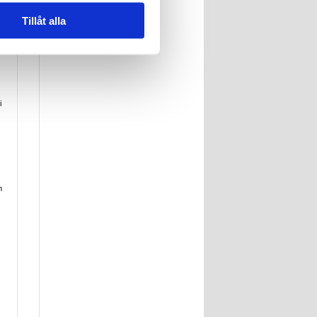
Tillåt alla
i
h