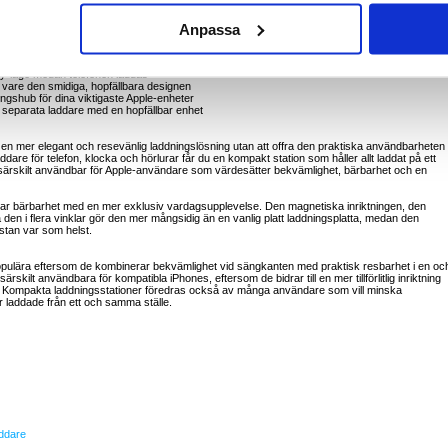
Anpassa
lsammans över natten på sängbordet
ngsstation istället för flera kablar
dby-läge medan telefonen laddas
 vare den smidiga, hopfällbara designen
gshub för dina viktigaste Apple-enheter
ra separata laddare med en hopfällbar enhet
a en mer elegant och resevänlig laddningslösning utan att offra den praktiska användbarheten 
ddare för telefon, klocka och hörlurar får du en kompakt station som håller allt laddat på ett
särskilt användbar för Apple-användare som värdesätter bekvämlighet, bärbarhet och en
r bärbarhet med en mer exklusiv vardagsupplevelse. Den magnetiska inriktningen, den
den i flera vinklar gör den mer mångsidig än en vanlig platt laddningsplatta, medan den
ästan var som helst.
er populära eftersom de kombinerar bekvämlighet vid sängkanten med praktisk resbarhet i en oc
kilt användbara för kompatibla iPhones, eftersom de bidrar till en mer tillförlitlig inriktning
v. Kompakta laddningsstationer föredras också av många användare som vill minska
 laddade från ett och samma ställe.
ddare