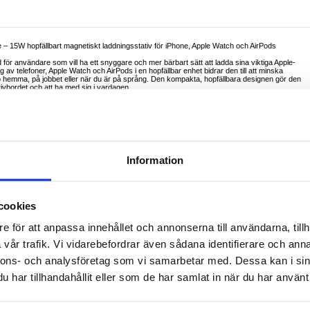
 – 15W hopfällbart magnetiskt laddningsstativ för iPhone, Apple Watch och AirPods
för användare som vill ha ett snyggare och mer bärbart sätt att ladda sina viktiga Apple-
v telefoner, Apple Watch och AirPods i en hopfällbar enhet bidrar den till att minska
ö hemma, på jobbet eller när du är på språng. Den kompakta, hopfällbara designen gör den
rivbordet och att ha med sig i vardagen.
ch stöder flera laddningspositioner, inklusive platt laddning, liggande visning och standby-läg
 hjälper till att hålla telefonen i rätt position för en mer stabil laddningsupplevelse, medan
stoppa ner den i en väska eller resefodral utan att den tar upp mycket plats.
e Watch och AirPods
klare och säkrare placering av telefonen
Information
rvaring och användning på resan
l daglig användning
are visning under laddning
mtal och användning på skrivbordet
cookies
/ 7,5 W / 5 W
e för att anpassa innehållet och annonserna till användarna, tillh
vår trafik. Vi vidarebefordrar även sådana identifierare och anna
nnons- och analysföretag som vi samarbetar med. Dessa kan i sin
 daglig laddning
ettning
har tillhandahållit eller som de har samlat in när du har använt 
addningsprestanda