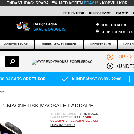
ENDAST IDAG:
SPARA 15% MED KODEN
BDAY15
-
KÖPVILLKOR
RETURVAROR
KUNDSERVICE
OM MTP
Designa egna
ORDERSTATUS
SKAL & GADGETS
CLUB TRENDY LOG
MOBILTILLBEHÖR
SURFPLATTA TILLBEHÖR
KÖKSREDSKAP
NÖDRA
TOPP 2
KUNDT
30 DAGARS ÖPPET KÖP
KUNDTJÄNST 08:00 - 22:00
are
-I-1 MAGNETISK MAGSAFE-LADDARE
ARTIKELNUMMER:
3018718-VAR
LAGERSTATUS:
EJ I LAGER.
OBEKRÄFTAT LEVERANSDATUM
FRAKTKOSTNAD