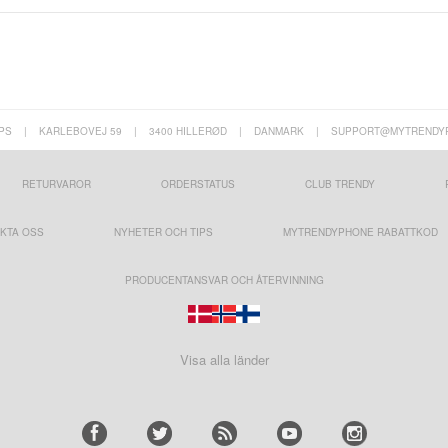
PS
|
KARLEBOVEJ 59
|
3400 HILLERØD
|
DANMARK
|
SUPPORT@MYTRENDY
RETURVAROR
ORDERSTATUS
CLUB TRENDY
KTA OSS
NYHETER OCH TIPS
MYTRENDYPHONE RABATTKOD
PRODUCENTANSVAR OCH ÅTERVINNING
Visa alla länder