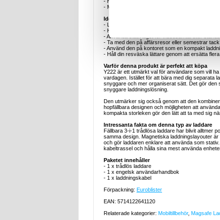
- Höjd på öronsnäckmodul: 5,9 cm
- Modell: Y222
Idealiska användningsexempel
- Ladda din iPhone, Apple Watch och AirPods til
- Håll skrivbordet snyggare med en kompakt laddni
- Använda stativläget för videosamtal eller stan
- Ta med den på affärsresor eller semestrar tack
- Använd den på kontoret som en kompakt laddnin
- Håll din resväska lättare genom att ersätta fle
Varför denna produkt är perfekt att köpa
Y222 är ett utmärkt val för användare som vill h
vardagen. Istället för att bära med dig separata la
snyggare och mer organiserat sätt. Det gör den 
snyggare laddningslösning.
Den utmärker sig också genom att den kombinera
hopfällbara designen och möjligheten att använda 
kompakta storleken gör den lätt att ta med sig n
Intressanta fakta om denna typ av laddare
Fällbara 3-i-1 trådlösa laddare har blivit alltm
samma design. Magnetiska laddningslayouter är särs
och gör laddaren enklare att använda som stati
kabeltrassel och hålla sina mest använda enheter
Paketet innehåller
- 1 x trådlös laddare
- 1 x engelsk användarhandbok
- 1 x laddningskabel
Förpackning:
Euroblister
EAN: 5714122641120
Relaterade kategorier:
Mobiltillbehör
,
Magsafe La