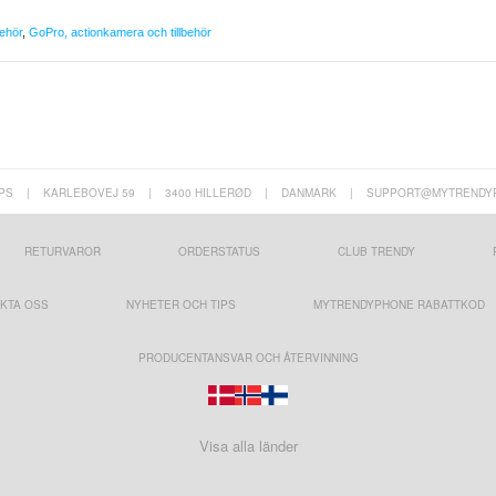
behör
,
GoPro, actionkamera och tillbehör
PS
|
KARLEBOVEJ 59
|
3400 HILLERØD
|
DANMARK
|
SUPPORT@MYTRENDY
RETURVAROR
ORDERSTATUS
CLUB TRENDY
KTA OSS
NYHETER OCH TIPS
MYTRENDYPHONE RABATTKOD
PRODUCENTANSVAR OCH ÅTERVINNING
Visa alla länder