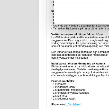
- USB-C-laddningsgränssnitt för bekväm laddnin
- Mått: 67 x 53 x 42 mm
Idealiska användningsexempel
- Spela in vloggar medan du promenerar, reser el
- Spela in cykling, skridskoåkning eller actionfi
- Filma dagliga rutiner, tutorials eller bakom kul
- Skapa time-lapse- eller slow motion-klipp för so
- Använda den vändbara skärmen för självinspeln
- Ta med en lätt kamera på resor där en större u
Varför denna produkt är perfekt att köpa
LK-018 är ett utmärkt val för användare som vill ha 
vloggkamera. Den magnetiska, avtagbara design
verklig bekvämlighet för självinspelning och inneh
som vill ha snabb, enkel videoinspelning i ett min
Den utmärker sig också genom att den kombinerar
och utökat batteristöd gör den mer mångsidig än
och använda under hela dagen.
Intressanta fakta om denna typ av kamera
Bärbara minikameror har blivit alltmer populära eft
vardagliga aktiviteter. Modeller med magnetfäst
vloggare eftersom de gör det mycket enklare at
eftersom de möjliggör snabbare delning och enklar
Paketet innehåller
- 1 x kamera
- 1 x laddningsfodral
- 1 x magnetiskt nyckelband
- 1 x engelsk användarhandbok
- 1 x klämma
- 1 x laddningskabel
Förpackning:
Euroblister