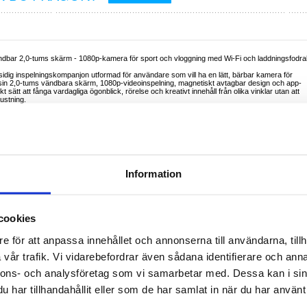
dbar 2,0-tums skärm - 1080p-kamera för sport och vloggning med Wi-Fi och laddningsfodra
ig inspelningskompanjon utformad för användare som vill ha en lätt, bärbar kamera för
ed sin 2,0-tums vändbara skärm, 1080p-videoinspelning, magnetiskt avtagbar design och app-
t sätt att fånga vardagliga ögonblick, rörelse och kreativt innehåll från olika vinklar utan att
ustning.
h stöder flera fotograferingslägen, inklusive video, foto, slow motion, time-lapse och ND-
ardaglig inspelning och mer kreativt innehåll. Den bärbara designen gör att du kan fästa den på
ler andra kompatibla ytor, medan det utökade batteristödet hjälper dig att filma längre när du ä
sportinspelning och handsfree-filmning i vardagen
Information
ion, självinspelning och snabb uppspelning
e detaljer och mer levande färger
er flexibel innehållsskapande
dynamiska actionbilder
av scener över tid
cookies
 fotoresultat
e för att anpassa innehållet och annonserna till användarna, tillh
för att enklare fånga motiv i rörelse
tering och bärbar användning
vår trafik. Vi vidarebefordrar även sådana identifierare och anna
cykelstyre eller skateboard
 delning till kompatibla enheter
nnons- och analysföretag som vi samarbetar med. Dessa kan i sin
har tillhandahållit eller som de har samlat in när du har använt 
tation: 800 mAh
e
ill 3 timmar