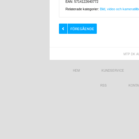
EAN: 5714122640772
Relaterade kategorier:
Bild, video och kameratill
MTP DK A
HEM
KUNDSERVICE
RSS
KONTA