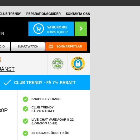
CLUB TRENDY
REPARATIONSGUIDER
KONTAKTA OSS
VARUKORG
0
total
0,00
kr
IN
DIO
SMARTWATCH
SOMMARPRYLAR
0
JÄNST
0858097089
CLUB TRENDY - FÅ 7% RABATT
SNABB LEVERANS
CLUB TRENDY
80P
FÅ 7% RABATT
LIVE CHAT VARDAGAR 8-22
(LÖR-SÖN 10-18)
30 DAGARS ÖPPET KÖP