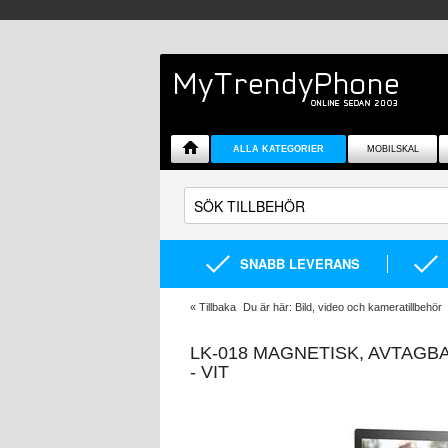
ALLA KATEGORIER
MOBILSKAL
SNABB LEVERANS
«
Tillbaka
Du är här:
Bild, video och kameratillbehör
LK-018 MAGNETISK, AVTAGB
- VIT