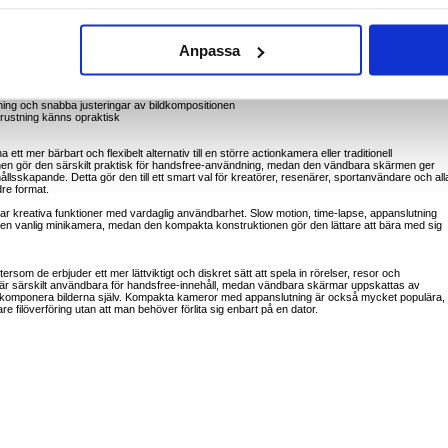
g
Anpassa
ler utforskar naturen
lmer med hjälmkamera
isserna-innehåll utan att använda händerna
ciala medier
ing och snabba justeringar av bildkompositionen
trustning känns opraktisk
ett mer bärbart och flexibelt alternativ till en större actionkamera eller traditionell
en gör den särskilt praktisk för handsfree-användning, medan den vändbara skärmen ger
ållsskapande. Detta gör den till ett smart val för kreatörer, resenärer, sportanvändare och all
dre format.
 kreativa funktioner med vardaglig användbarhet. Slow motion, time-lapse, appanslutning
 en vanlig minikamera, medan den kompakta konstruktionen gör den lättare att bära med sig
ersom de erbjuder ett mer lättviktigt och diskret sätt att spela in rörelser, resor och
e är särskilt användbara för handsfree-innehåll, medan vändbara skärmar uppskattas av
t komponera bilderna själv. Kompakta kameror med appanslutning är också mycket populära,
e filöverföring utan att man behöver förlita sig enbart på en dator.