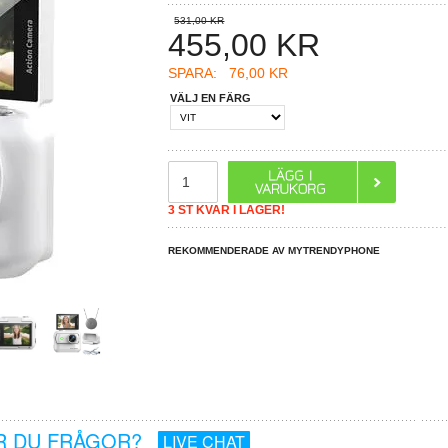
531,00 KR
455,00
KR
SPARA:
76,00 KR
VÄLJ EN FÄRG
3 ST KVAR I LAGER!
REKOMMENDERADE AV MYTRENDYPHONE
R DU FRÅGOR?
LIVE CHAT