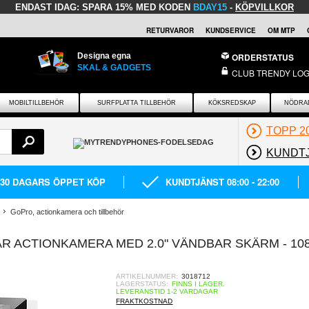
ENDAST IDAG:
SPARA 15% MED KODEN
BDAY15
-
KÖPVILLKOR
RETURVAROR
KUNDSERVICE
OM MTP
Designa egna
ORDERSTATUS
SKAL & GADGETS
CLUB TRENDY LOG
MOBILTILLBEHÖR
SURFPLATTA TILLBEHÖR
KÖKSREDSKAP
NÖDRA
TOPP 2
KUNDT
30 DAGARS ÖPPET KÖP
KUNDTJÄNST 08:00 - 22:00
GoPro, actionkamera och tillbehör
AR ACTIONKAMERA MED 2.0" VÄNDBAR SKÄRM - 10
ARTIKELNUMMER:
3018712
LAGERSTATUS:
FINNS I LAGER.
LEVERANSTID 1-2 VARDAGAR
FRAKTKOSTNAD