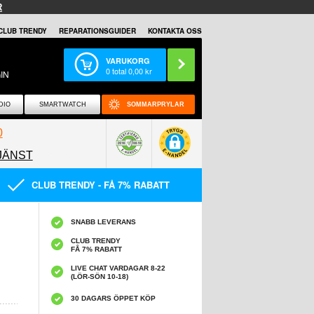
R
CLUB TRENDY
REPARATIONSGUIDER
KONTAKTA OSS
VARUKORG
0
total
0,00
kr
IN
DIO
SMARTWATCH
SOMMARPRYLAR
0
JÄNST
0858097089
CLUB TRENDY - FÅ 7% RABATT
SNABB LEVERANS
CLUB TRENDY
FÅ 7% RABATT
LIVE CHAT VARDAGAR 8-22
(LÖR-SÖN 10-18)
30 DAGARS ÖPPET KÖP