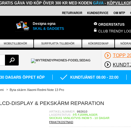
GRATIS GÅVA
VID KÖP ÖVER 300 KR MED KODEN
GÅVA
-
KÖPVILLKO
RETURVAROR
KUNDSERVICE
OM MTP
Designa egna
ORDERSTATUS
SKAL & GADGETS
CLUB TRENDY LOG
MOBILTILLBEHÖR
SURFPLATTA TILLBEHÖR
KÖKSREDSKAP
NÖDRA
TOPP 2
KUNDT
30 DAGARS ÖPPET KÖP
KUNDTJÄNST 08:00 - 22:00
omi
Byta skärm Xiaomi Redmi Note 13 Pro
 LCD-DISPLAY & PEKSKÄRM REPARATION
ARTIKELNUMMER:
992610
LAGERSTATUS:
PÅ FJÄRRLAGER.
SKICKAS VANLIGTVIS INOM 5 - 10 DAGAR
FRAKTKOSTNAD