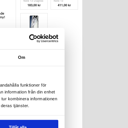
Note 13 Diagnos
Note 13
Vattenskade
183,00 kr
411,00 kr
Reparation
Xiaomi Redmi
Note 13 LCD-
display &
1.197,00
kr
Pekskärm
Reparation
Om
andahålla funktioner för
n information från din enhet
 tur kombinera informationen
deras tjänster.
Tillåt alla