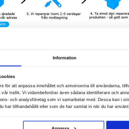
Information
lden? Om pekskärmen inte svarar eller är skadad och LCD-skärmen ser konstig ut eller inte
kskärm repareras.
inte fungerar är riktigt irriterande, och därför erbjuder vi snabb och säker lagning till en låg
cookies
LCD Display till Xiaomi Redmi Note 13 Pro
e för att anpassa innehållet och annonserna till användarna, tillh
vår trafik. Vi vidarebefordrar även sådana identifierare och anna
nnons- och analysföretag som vi samarbetar med. Dessa kan i sin
har tillhandahållit eller som de har samlat in när du har använt 
Anpassa