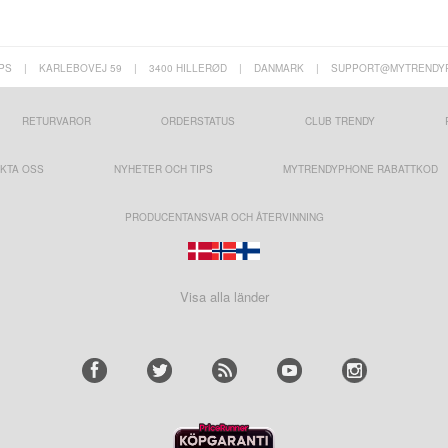
PS
|
KARLEBOVEJ 59
|
3400 HILLERØD
|
DANMARK
|
SUPPORT@MYTRENDY
RETURVAROR
ORDERSTATUS
CLUB TRENDY
KTA OSS
NYHETER OCH TIPS
MYTRENDYPHONE RABATTKOD
PRODUCENTANSVAR OCH ÅTERVINNING
Visa alla länder