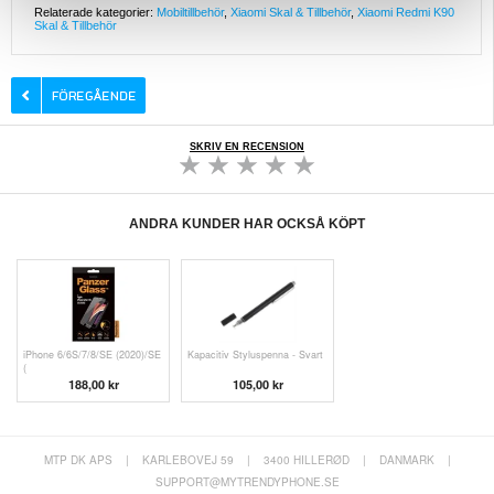
Relaterade kategorier:
Mobiltillbehör
,
Xiaomi Skal & Tillbehör
,
Xiaomi Redmi K90
Skal & Tillbehör
SKRIV EN RECENSION
ANDRA KUNDER HAR OCKSÅ KÖPT
iPhone 6/6S/7/8/SE (2020)/SE
Kapacitiv Styluspenna - Svart
(
188,00 kr
105,00 kr
MTP DK APS
|
KARLEBOVEJ 59
|
3400 HILLERØD
|
DANMARK
|
SUPPORT@MYTRENDYPHONE.SE