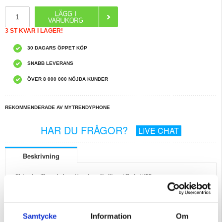
3 ST KVAR I LAGER!
30 DAGARS ÖPPET KÖP
SNABB LEVERANS
ÖVER 8 000 000 NÖJDA KUNDER
REKOMMENDERADE AV MYTRENDYPHONE
HAR DU FRÅGOR?
LIVE CHAT
Beskrivning
Flytande silikon skal med handrem för Xiaomi Redmi K90
Skydda din Xiaomi Redmi K90 med stil med detta eleganta och hållbara
mobilskal i flytande silikon. Fodralet är utformat för att ge ett heltäckande skydd
mot repor, stötar och dagligt slitage och har en praktisk handrem för enkel
transport. Soft-touch-finishen ger ett bekvämt grepp, medan den smala profilen
bibehåller den eleganta estetiken hos din Xiaomi Redmi K90.
Samtycke
Information
Om