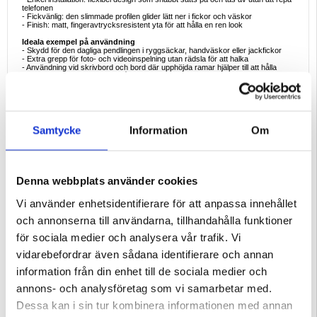
telefonen
- Fickvänlig: den slimmade profilen glider lätt ner i fickor och väskor
- Finish: matt, fingeravtrycksresistent yta för att hålla en ren look
Ideala exempel på användning
- Skydd för den dagliga pendlingen i ryggsäckar, handväskor eller jackfickor
- Extra grepp för foto- och videoinspelning utan rädsla för att halka
- Användning vid skrivbord och bord där upphöjda ramar hjälper till att hålla
skärmar och kameror borta från plana ytor
- Gymsessioner och weekendresor där ett lätt men pålitligt skydd är ett måste
- Snabba laddningar på en trådlös laddare med fodralet kvar på
Varför det här fodralet är det perfekta köpet
- Kombinerar en mjuk premiumkänsla med ett pålitligt vardagsskydd
- Tunt och lätt, så att du behåller originalutseendet och känslan hos din Xiaomi
Samtycke
Information
Om
17T
- Genomtänkt kameraläpp och taktila knappskydd förbättrar användbarhet och
säkerhet
- Exakt tillverkning minskar skakningar, luckor och inträngande damm
- Utmärkt värdeuppgradering eller ersättning för utslitna eller hala fodral
Denna webbplats använder cookies
Intressanta fakta om silikonfodral för telefoner
- Silikon erbjuder naturlig stötdämpning och grepp, vilket minskar oavsiktliga
Vi använder enhetsidentifierare för att anpassa innehållet
halkningar jämfört med hårdplast
- Matt silikonfinish hjälper till att dölja fingeravtryck och mikrorepor för ett längre
och annonserna till användarna, tillhandahålla funktioner
"som nytt"-utseende
- En upphöjd kamerarand är ett av de enklaste sätten att förhindra repor på
för sociala medier och analysera vår trafik. Vi
linsen under daglig användning
- Flexibla skal är lättare att ta bort för rengöring, vilket förlänger både telefonens
vidarebefordrar även sådana identifierare och annan
och skalets livslängd
- Enhetlig tjocklek på fodralet bidrar till att upprätthålla tillförlitlig trådlös laddning
information från din enhet till de sociala medier och
och effektivitet
annons- och analysföretag som vi samarbetar med.
Kompatibilitet:
Xiaomi 17T
Dessa kan i sin tur kombinera informationen med annan
Förpackning:
Bulk