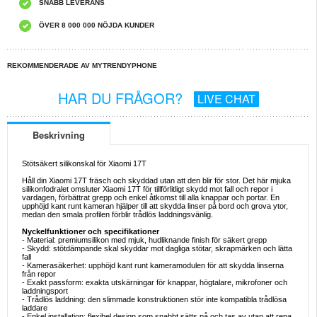
SNABB LEVERANS
ÖVER 8 000 000 NÖJDA KUNDER
REKOMMENDERADE AV MYTRENDYPHONE
HAR DU FRÅGOR?
LIVE CHAT
Beskrivning
Stötsäkert silikonskal för Xiaomi 17T
Håll din Xiaomi 17T fräsch och skyddad utan att den blir för stor. Det här mjuka
silikonfodralet omsluter Xiaomi 17T för tillförlitligt skydd mot fall och repor i
vardagen, förbättrat grepp och enkel åtkomst till alla knappar och portar. En
upphöjd kant runt kameran hjälper till att skydda linser på bord och grova ytor,
medan den smala profilen förblir trådlös laddningsvänlig.
Nyckelfunktioner och specifikationer
- Material: premiumsilikon med mjuk, hudliknande finish för säkert grepp
- Skydd: stötdämpande skal skyddar mot dagliga stötar, skrapmärken och lätta
fall
- Kamerasäkerhet: upphöjd kant runt kameramodulen för att skydda linserna
från repor
- Exakt passform: exakta utskärningar för knappar, högtalare, mikrofoner och
laddningsport
- Trådlös laddning: den slimmade konstruktionen stör inte kompatibla trådlösa
laddare
- Enkel installation: flexibel design som snabbt sätts på och tas av utan att repa