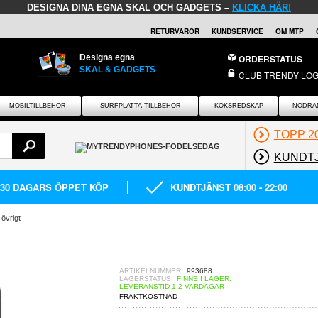
DESIGNA DINA EGNA SKAL OCH GADGETS –
KLICKA HÄR!
RETURVAROR
KUNDSERVICE
OM MTP
Designa egna
ORDERSTATUS
SKAL & GADGETS
CLUB TRENDY LOG
MOBILTILLBEHÖR
SURFPLATTA TILLBEHÖR
KÖKSREDSKAP
NÖDRA
TOPP 2
KUNDT
30 DAGARS ÖPPET KÖP
KUNDTJÄNST 08:00 - 22:00
 övrigt
ARTIKELNUMMER:
993688
LAGERSTATUS:
FINNS I LAGER.
LEVERANSTID 1-2 VARDAGAR
FRAKTKOSTNAD