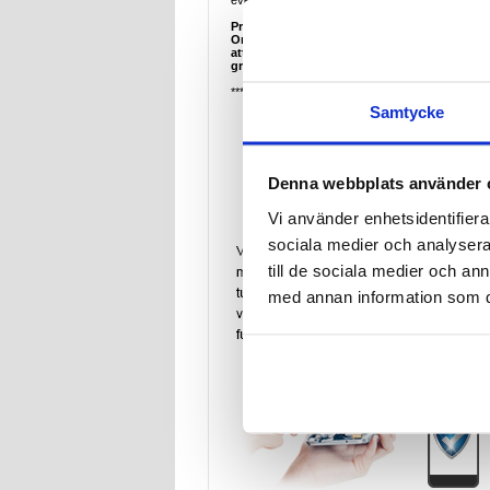
eventuella fel. Vi kommer då att meddela dig om 
Priset täcker endast grunddiagnosen.
Om det krävs en ny reservdel för en fullstän
att föreslås, som kommer att inkludera pris
grundavgiften ändå att debiteras.
*** Vi utför inga tester på moderkortets elektron
Samtycke
Denna webbplats använder 
Vi använder enhetsidentifierar
sociala medier och analysera 
till de sociala medier och a
med annan information som du 