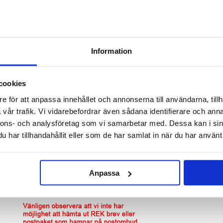
eventuella fel och ge en utvärdering av vad som behöver repareras.
dig reparation, kommer du att bli kontaktad av vår kundtjänst och ett nytt pris komme
et på nödvändig reservdel. Om du inte godkänner den föreslagna reparationen, komme
iska komponenter.***
Information
cookies
e för att anpassa innehållet och annonserna till användarna, tillh
vår trafik. Vi vidarebefordrar även sådana identifierare och anna
nnons- och analysföretag som vi samarbetar med. Dessa kan i sin
har tillhandahållit eller som de har samlat in när du har använt 
Anpassa