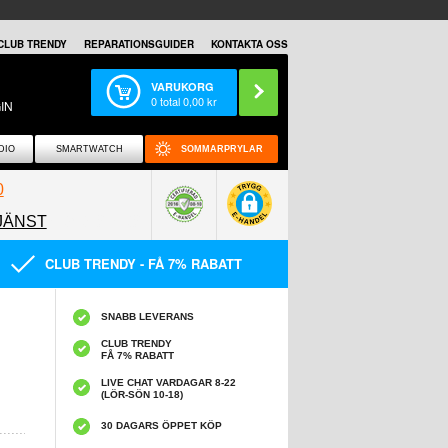
CLUB TRENDY
REPARATIONSGUIDER
KONTAKTA OSS
VARUKORG
0
total
0,00
kr
IN
DIO
SMARTWATCH
SOMMARPRYLAR
0
JÄNST
0858097089
CLUB TRENDY - FÅ 7% RABATT
SNABB LEVERANS
CLUB TRENDY
FÅ 7% RABATT
LIVE CHAT VARDAGAR 8-22
(LÖR-SÖN 10-18)
30 DAGARS ÖPPET KÖP