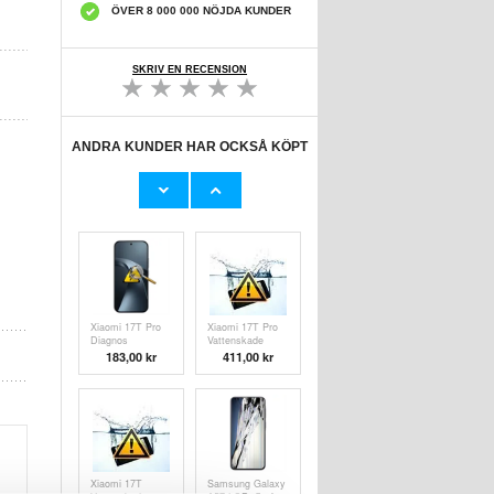
ÖVER 8 000 000 NÖJDA KUNDER
SKRIV EN RECENSION
ANDRA KUNDER HAR OCKSÅ KÖPT
Samsung Galaxy
Samsung Galaxy
A57 LCD Display
A57/A37 Batteri
GH82-39283A
EB-BA566ASE -
835,00 kr
440,00 kr
5000mAh
Xiaomi 17T Pro
Xiaomi 17T Pro
Diagnos
Vattenskade
Reparation
183,00 kr
411,00 kr
Xiaomi 17T
Samsung Galaxy