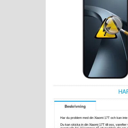
HA
Beskrivning
Har du problem med din Xiaomi 17T och kan inte 
Du kan skicka in din Xiaomi 17T till oss, varefte