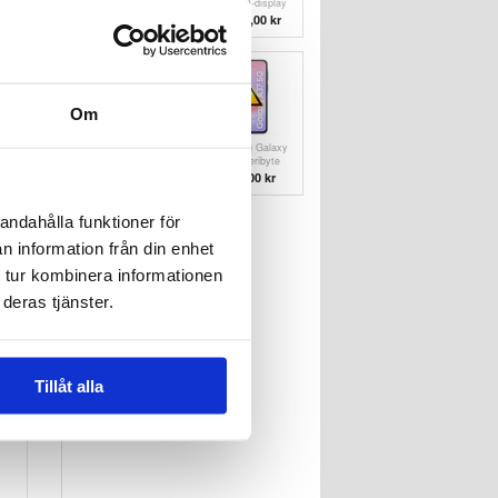
Vattenskade
A57 LCD-display
Reparation
& Pekskärm
411,00 kr
1.139,00
kr
Reparation
r
r
Om
Samsung Galaxy
Samsung Galaxy
A57 Batteribyte
A37 Batteribyte
744,00 kr
744,00 kr
andahålla funktioner för
n information från din enhet
 tur kombinera informationen
deras tjänster.
Tillåt alla