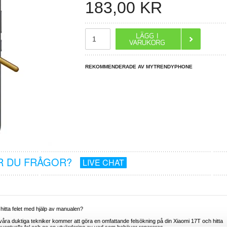
183,00
KR
REKOMMENDERADE AV MYTRENDYPHONE
R DU FRÅGOR?
LIVE CHAT
hitta felet med hjälp av manualen?
r våra duktiga tekniker kommer att göra en omfattande felsökning på din Xiaomi 17T och hitta