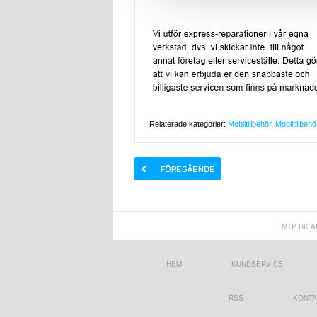
Relaterade kategorier:
Mobiltillbehör
,
Mobiltillbehö
MTP DK A
HEM
KUNDSERVICE
RSS
KONTA