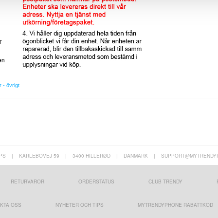
r - övrigt
PS
|
KARLEBOVEJ 59
|
3400 HILLERØD
|
DANMARK
|
SUPPORT@MYTRENDY
RETURVAROR
ORDERSTATUS
CLUB TRENDY
KTA OSS
NYHETER OCH TIPS
MYTRENDYPHONE RABATTKOD