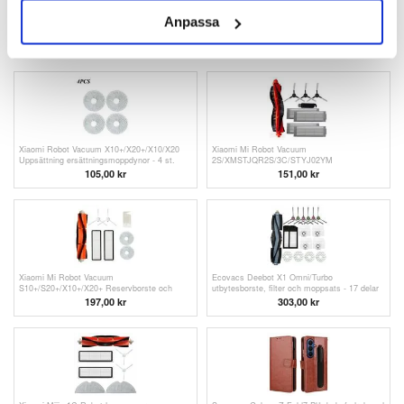
ANDRA KUNDER HAR OCKSÅ KÖPT
Anpassa
Measy AV530 Trådlös AV-sändare och
Xiaomi Redmi 15C Imak UX-5 TPU-Skal -
mottagare - 5.8GHz/300m - EU-kontakt
Transparent
1.306,00 kr
105,00 kr
Xiaomi Robot Vacuum X10+/X20+/X10/X20
Xiaomi Mi Robot Vacuum
Uppsättning ersättningsmoppdynor - 4 st.
2S/XMSTJQR2S/3C/STYJ02YM
Ersättningsborste och filteruppsättning
105,00
kr
151,00
kr
Xiaomi Mi Robot Vacuum
Ecovacs Deebot X1 Omni/Turbo
S10+/S20+/X10+/X20+ Reservborste och
utbytesborste, filter och moppsats - 17 delar
filteruppsättning - 8 delar.
197,00
kr
303,00 kr