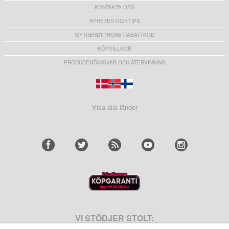
KONTAKTA OSS
NYHETER OCH TIPS
MYTRENDYPHONE RABATTKOD
KÖPVILLKOR
PRODUCENTANSVAR OCH ÅTERVINNING
Visa alla länder
VI STÖDJER STOLT: