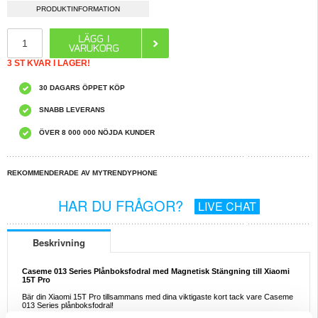
PRODUKTINFORMATION
3 ST KVAR I LAGER!
30 DAGARS ÖPPET KÖP
SNABB LEVERANS
ÖVER 8 000 000 NÖJDA KUNDER
REKOMMENDERADE AV MYTRENDYPHONE
HAR DU FRÅGOR?
LIVE CHAT
Beskrivning
Caseme 013 Series Plånboksfodral med Magnetisk Stängning till Xiaomi
15T Pro
Bär din Xiaomi 15T Pro tillsammans med dina viktigaste kort tack vare Caseme
013 Series plånboksfodral!