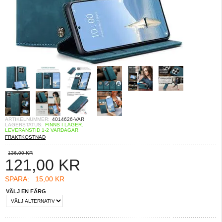
ARTIKELNUMMER:
4014626-VAR
LAGERSTATUS:
FINNS I LAGER.
LEVERANSTID 1-2 VARDAGAR
FRAKTKOSTNAD
136,00 KR
121,00
KR
SPARA:
15,00 KR
VÄLJ EN FÄRG