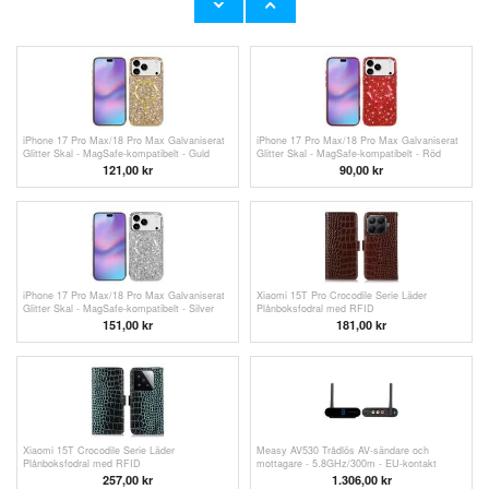
75,00 kr
109,00
kr
iPhone 17 Pro Max/18 Pro Max Galvaniserat
iPhone 17 Pro Max/18 Pro Max Galvaniserat
Glitter Skal - MagSafe-kompatibelt - Guld
Glitter Skal - MagSafe-kompatibelt - Röd
121,00
kr
90,00
kr
iPhone 17 Pro Max/18 Pro Max Galvaniserat
Xiaomi 15T Pro Crocodile Serie Läder
Glitter Skal - MagSafe-kompatibelt - Silver
Plånboksfodral med RFID
151,00 kr
181,00
kr
Xiaomi 15T Crocodile Serie Läder
Measy AV530 Trådlös AV-sändare och
Plånboksfodral med RFID
mottagare - 5.8GHz/300m - EU-kontakt
257,00
kr
1.306,00 kr