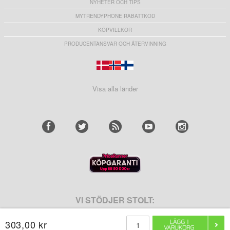
NYHETER OCH TIPS
MYTRENDYPHONE RABATTKOD
KÖPVILLKOR
PRODUCENTANSVAR OCH ÅTERVINNING
Visa alla länder
VI STÖDJER STOLT:
303,00 kr