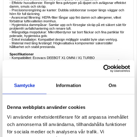
- Effektiv huvudborste: Rengör flera golvtyper på djupet och avlägsnar effektivt
damm, smuts och skräp.
- Precisionsrengöring av kanter: Dubbla sidoborstar sveper längs väggar och
hörn för full täckning.
- Avancerad filtrering: HEPA-filter fångar upp fint damm och allergener, vilket
förbättrar luftkvaliteten inomhus.
- Hygieniska dammpåsar: Samlar upp och förseglar skräp på ett säkert sätt för
problemfri avfallshantering och renare luft.
- Mångsidiga moppdukar: Mikrofiberdynor tar bort fläckar och fina partiklar för
polerade, hygieniska golv.
- Enkel installation: Kompatibel design möjliggör snabbt byte utan verktyg.
- Material med lång livslängd: Högkvalitativa komponenter säkerställer
hållbarhet och stabil prestanda.
Specifikationer
- Kompatibilitet: Ecovacs DEEBOT X1 OMNI / X1 TURBO
- Material: ABS-plast, nylonborst, HEPA-filter, mikrofiberduk, dammsugarpåsar i
non-woven
Paketet innehåller:
- 1 × huvudborste
- 3 × par sidoborstar (totalt 6 st)
- 2 × filter
Samtycke
Information
Om
- 4 × Moppdukar
- 4 × dammpåsar
Ideala användningsfall
- Rutinmässigt underhåll: Återställ sug- och rengöringseffektiviteten hos din
DEEBOT robotdammsugare.
Denna webbplats använder cookies
- Förebyggande av allergier: Fånga upp damm, husdjursdamm och fina
partiklar för renare inomhusluft.
Vi använder enhetsidentifierare för att anpassa innehållet
- Husdjursvänliga hem: Fånga upp päls, hår och allergener från mattor och
hårda golv.
och annonserna till användarna, tillhandahålla funktioner
- Hygienisk golvvård: Behåll en ren och polerad yta efter varje
dammsugarcykel.
för sociala medier och analysera vår trafik. Vi
- Förlängd prestanda: Regelbundna byten gör att din robot fungerar smidigt och
förlänger dess livslängd.