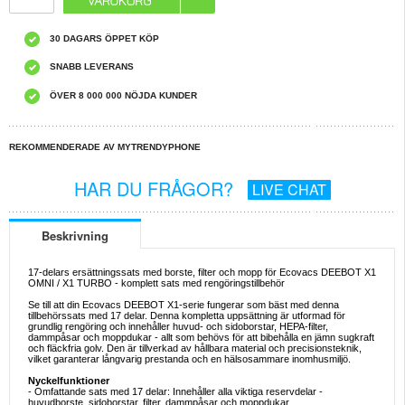
30 DAGARS ÖPPET KÖP
SNABB LEVERANS
ÖVER 8 000 000 NÖJDA KUNDER
REKOMMENDERADE AV MYTRENDYPHONE
HAR DU FRÅGOR?
LIVE CHAT
Beskrivning
17-delars ersättningssats med borste, filter och mopp för Ecovacs DEEBOT X1
OMNI / X1 TURBO - komplett sats med rengöringstillbehör
Se till att din Ecovacs DEEBOT X1-serie fungerar som bäst med denna
tillbehörssats med 17 delar. Denna kompletta uppsättning är utformad för
grundlig rengöring och innehåller huvud- och sidoborstar, HEPA-filter,
dammpåsar och moppdukar - allt som behövs för att bibehålla en jämn sugkraft
och fläckfria golv. Den är tillverkad av hållbara material och precisionsteknik,
vilket garanterar långvarig prestanda och en hälsosammare inomhusmiljö.
Nyckelfunktioner
- Omfattande sats med 17 delar: Innehåller alla viktiga reservdelar -
huvudborste, sidoborstar, filter, dammpåsar och moppdukar.