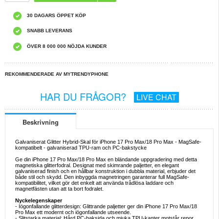
30 DAGARS ÖPPET KÖP
SNABB LEVERANS
ÖVER 8 000 000 NÖJDA KUNDER
REKOMMENDERADE AV MYTRENDYPHONE
HAR DU FRÅGOR?
LIVE CHAT
Beskrivning
Galvaniserat Glitter Hybrid-Skal för iPhone 17 Pro Max/18 Pro Max - MagSafe-
kompatibelt - galvaniserad TPU-ram och PC-bakstycke
Ge din iPhone 17 Pro Max/18 Pro Max en bländande uppgradering med detta
magnetiska glitterfodral. Designat med skimrande paljetter, en elegant
galvaniserad finish och en hållbar konstruktion i dubbla material, erbjuder det
både stil och skydd. Den inbyggda magnetringen garanterar full MagSafe-
kompatibilitet, vilket gör det enkelt att använda trådlösa laddare och
magnetfästen utan att ta bort fodralet.
Nyckelegenskaper
- Iögonfallande glitterdesign: Glittrande paljetter ger din iPhone 17 Pro Max/18
Pro Max ett modernt och iögonfallande utseende.
- Slitstarka material: Hård PC-baksida och mjuka TPU-kanter motstår repor,