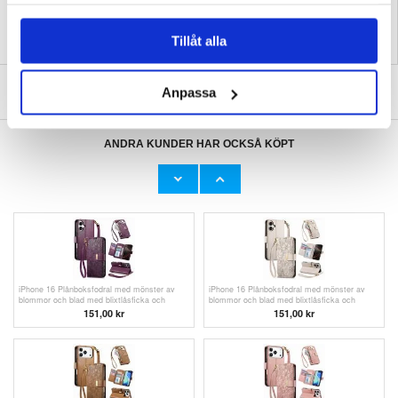
samlat in när du har använt deras tjänster.
Tillåt alla
SKRIV EN RECENSION
Anpassa
ANDRA KUNDER HAR OCKSÅ KÖPT
iPhone 17 Pro Max Galvaniserat Glitter Skal -
iPhone 17 Pro/17 Pro Max Northjo Set med
MagSafe-kompatibelt - Roséguld
kameralinsskydd med strasstenar - Silver
109,00
kr
176,00
kr
iPhone 16 Plånboksfodral med mönster av
iPhone 16 Plånboksfodral med mönster av
blommor och blad med blixtlåsficka och
blommor och blad med blixtlåsficka och
handledsrem - Lila
handledsrem - Vit
151,00 kr
151,00 kr