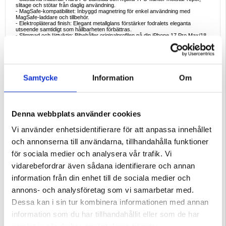
slitage och stötar från daglig användning.
- MagSafe-kompatibilitet: Inbyggd magnetring för enkel användning med
MagSafe-laddare och tillbehör.
- Elektropläterad finish: Elegant metallglans förstärker fodralets eleganta
utseende samtidigt som hållbarheten förbättras.
- Slimmad och lättviktig: Bibehåller originalprofilen på din iPhone 17 Pro Max/18
Pro Max utan att göra den tyngre.
Ideala användningsområden
- Modestatement: Perfekt för dig som vill att din iPhone 17 Pro Max/18 Pro Max
ska sticka ut med glitter och glans.
- Vardagsskydd: Skyddar mot repor, slitage och mindre fall utan att göra avkall
Samtycke
Information
Om
på elegansen.
- Laddning när du är på språng: Fullt kompatibel med MagSafe-laddare och
tillbehör för smidig bekvämlighet.
Varför välja det här fodralet?
Det här fodralet handlar inte bara om utseende - det kombinerar glamour med
Denna webbplats använder cookies
praktiska egenskaper. Den elektropläterade glitterdesignen ger en unik glans,
medan hållbara dubbelskiktsmaterial ger tillförlitligt skydd. Med MagSafe-
kompatibilitet är det lika funktionellt som det är snyggt.
Vi använder enhetsidentifierare för att anpassa innehållet
Intressanta fakta
och annonserna till användarna, tillhandahålla funktioner
Elektropläteringsteknik används ofta i premium-telefonskal för att uppnå en
spegelliknande metallfinish som motstår blekning och missfärgning. Detta gör
för sociala medier och analysera vår trafik. Vi
ditt glitterfodral inte bara till en modeaccessoar utan också till en långvarig
skyddslösning för din iPhone 17 Pro Max/18 Pro Max.
vidarebefordrar även sådana identifierare och annan
Kompatibilitet:
iPhone 17 Pro Max, iPhone 18 Pro Max
information från din enhet till de sociala medier och
Förpackning:
Bulk
annons- och analysföretag som vi samarbetar med.
EAN: 5714122594044
Dessa kan i sin tur kombinera informationen med annan
Relaterade kategorier:
Mobiltillbehör
,
iPhone Skal & Tillbehör
,
iPhone 17 Pro
information som du har tillhandahållit eller som de har
Max Skal & Tillbehör