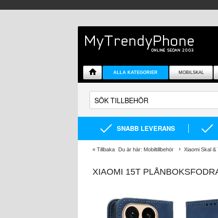
ALLA KATEGORIER
MOBILSKAL
SNABB LEVERANS
«
Tillbaka
Du är här:
Mobiltillbehör
Xiaomi Skal & 
XIAOMI 15T PLÅNBOKSFODR