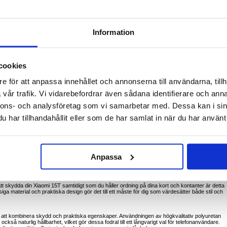
Information
mi 15T, premium telefonskal och korthållare
Wallet Case. Detta premium plånboksfodral är tillverkat av högkvalitativ polyuretan och
 ger ett tillförlitligt skydd för din Xiaomi 15T. Fodralet har flera kortfack, så att du kan förvar
kontanter på ett säkert sätt. Dess allt-i-ett-design innebär att du kan lämna plånboken
cookies
prång. Den slitstarka konstruktionen ger ett långvarigt skydd mot repor, fall och
e för att anpassa innehållet och annonserna till användarna, tillh
polyuretan ger detta fodral en lyxig känsla samtidigt som det ger ett hållbart skydd för din
vår trafik. Vi vidarebefordrar även sådana identifierare och anna
ör kreditkort, ID-kort och kontanter, så att dina viktigaste saker hålls organiserade och
nnons- och analysföretag som vi samarbetar med. Dessa kan i sin
t mobilskal och en plånbok, så att du kan bära med dig allt du behöver utan att det blir för
har tillhandahållit eller som de har samlat in när du har använt 
din telefon mot repor, fall och mindre stötar, vilket garanterar långvarig hållbarhet.
r plånboksfodralet stängt och ser till att din telefon och dina kort är säkra inuti (Vikt: ca
Anpassa
ma och resenärer som vill effektivisera sina dagliga nödvändigheter. Det är perfekt för dem
en och samma snygga accessoar, oavsett om det gäller en snabb tur till affären eller ett
 att skydda din Xiaomi 15T samtidigt som du håller ordning på dina kort och kontanter är detta
iga material och praktiska design gör det till ett måste för dig som värdesätter både stil och
ga att kombinera skydd och praktiska egenskaper. Användningen av högkvalitativ polyuretan
också naturlig hållbarhet, vilket gör dessa fodral till ett långvarigt val för telefonanvändare.