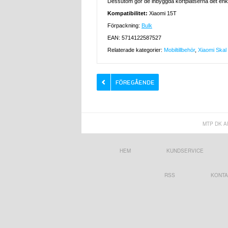
Dessutom gör de inbyggda kortplatserna det enkel
Kompatibilitet:
Xiaomi 15T
Förpackning:
Bulk
EAN: 5714122587527
Relaterade kategorier:
Mobiltillbehör
,
Xiaomi Skal 
MTP DK A
HEM
KUNDSERVICE
RSS
KONTA