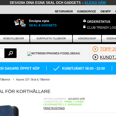
DESIGNA DINA EGNA SKAL OCH GADGETS –
KLICKA HÄR!
RETURVAROR
KUNDSERVICE
OM MTP
Designa egna
ORDERSTATUS
SKAL & GADGETS
CLUB TRENDY LOG
MOBILTILLBEHÖR
SURFPLATTA TILLBEHÖR
KÖKSREDSKAP
NÖDRA
TOPP 2
KUNDT
30 DAGARS ÖPPET KÖP
KUNDTJÄNST 08:00 - 22:00
Tillbehör
Xiaomi 15T Skal & Tillbehör
AL FÖR KORTHÅLLARE
ARTIKELNUMMER:
4014603-VAR
LAGERSTATUS:
FINNS I LAGER.
LEVERANSTID 1-2 VARDAGAR
FRAKTKOSTNAD