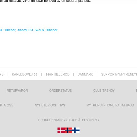
t att resa lätt, vilket minskar behovet av en separat plånbok.
& Tillbehör
,
Xiaomi 15T Skal & Tillbehör
PS
|
KARLEBOVEJ 59
|
3400 HILLERØD
|
DANMARK
|
SUPPORT@MYTRENDY
RETURVAROR
ORDERSTATUS
CLUB TRENDY
KTA OSS
NYHETER OCH TIPS
MYTRENDYPHONE RABATTKOD
PRODUCENTANSVAR OCH ÅTERVINNING