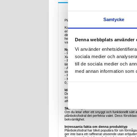
Beskrivning
Samtycke
Plånboksfodral för med flera kortplatser för Xiao
Kombinera stil och funktionalitet med Xiaomi 15T 
erbjuder ett sofistikerat utseende samtidigt som det
dina viktigaste saker som kreditkort, ID-kort och 
Denna webbplats använder 
hemma, vilket gör det perfekt för dig som är på s
vardagsslitage.
Vi använder enhetsidentifierar
Nyckelfunktioner och specifikationer
- Högkvalitativ polyuretan: Tillverkad av premium 
sociala medier och analysera 
Xiaomi 15T.
- Flera kortplatser: Utrustat med flera kortfack f
till de sociala medier och a
lättillgängliga.
- Allt-i-ett-design: Kombinerar funktionerna hos et
med annan information som du 
stort.
- Fullständigt skydd: Det robusta fodralet skyddar 
- Magnetisk stängning: Den säkra magnetfliken hålle
0,15 kg).
Ideala exempel på användning
Detta plånboksfodral är perfekt för yrkesverksam
som föredrar att bära sina kort och sin telefon i 
affärsmöte.
Skäl att köpa
Om du letar efter ett snyggt och funktionellt sätt
plånboksfodral det perfekta valet. Dess förstklass
bekvämlighet.
Intressanta fakta om denna produkttyp
Plånboksfodral har blivit populära för sin förmå
ger inte bara ett raffinerat utseende utan erbjuder 