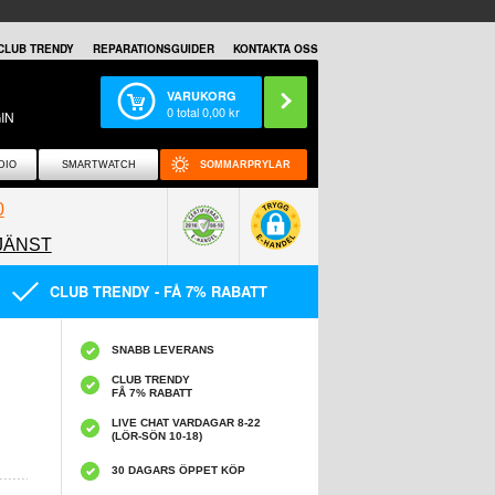
CLUB TRENDY
REPARATIONSGUIDER
KONTAKTA OSS
VARUKORG
0
total
0,00
kr
IN
DIO
SMARTWATCH
SOMMARPRYLAR
0
JÄNST
0858097089
CLUB TRENDY - FÅ 7% RABATT
SNABB LEVERANS
CLUB TRENDY
FÅ 7% RABATT
LIVE CHAT VARDAGAR 8-22
(LÖR-SÖN 10-18)
30 DAGARS ÖPPET KÖP