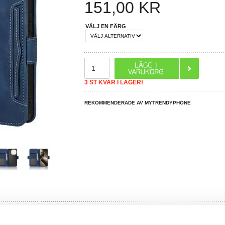
151,00
KR
VÄLJ EN FÄRG
3 ST KVAR I LAGER!
REKOMMENDERADE AV MYTRENDYPHONE
R DU FRÅGOR?
LIVE CHAT