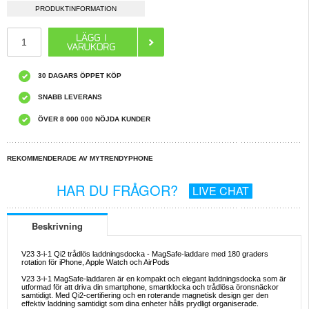
PRODUKTINFORMATION
30 DAGARS ÖPPET KÖP
SNABB LEVERANS
ÖVER 8 000 000 NÖJDA KUNDER
REKOMMENDERADE AV MYTRENDYPHONE
HAR DU FRÅGOR?
LIVE CHAT
Beskrivning
V23 3-i-1 Qi2 trådlös laddningsdocka - MagSafe-laddare med 180 graders
rotation för iPhone, Apple Watch och AirPods
V23 3-i-1 MagSafe-laddaren är en kompakt och elegant laddningsdocka som är
utformad för att driva din smartphone, smartklocka och trådlösa öronsnäckor
samtidigt. Med Qi2-certifiering och en roterande magnetisk design ger den
effektiv laddning samtidigt som dina enheter hålls prydligt organiserade.