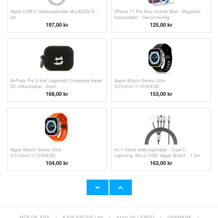
Apple USB-C-laddningskabel MLL82ZM/A -
iPhone 17 Pro Max Hybrid Skal - MagSafe-
2m
kompatibelt - Genomskinlig
197,00
kr
125,00
kr
AirPods Pro 3 Karl Lagerfeld Choupette Head
Apple Watch Series Ultra
3D silikonfodral - Svart
3/2/Ultra/11/10/9/8/SE
3/(2022)/7/SE/6/5/4/3/2/1 Tech-Protect
168,00
kr
153,00
kr
IconBand Line silikonarmband -
49mm/46mm/45mm/44mm/42mm - Svart
Apple Watch Series Ultra
4-i-1 flätad laddningskabel - Type-C,
3/2/Ultra/11/10/9/8/SE
Lightning, Micro USB, Apple Watch - 1.2m
3/(2022)/7/SE/6/5/4/3/2/1 Tech-Protect
104,00
kr
163,00
kr
IconBand Line silikonarmband -
49mm/46mm/45mm/44mm/42mm - Orange
MTP DK APS
|
KARLEBOVEJ 59
|
3400 HILLERØD
|
DANMARK
|