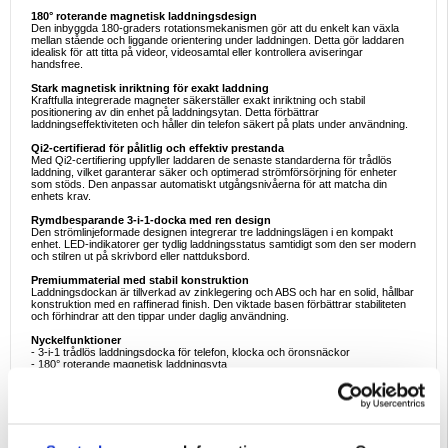
180° roterande magnetisk laddningsdesign
Den inbyggda 180-graders rotationsmekanismen gör att du enkelt kan växla
mellan stående och liggande orientering under laddningen. Detta gör laddaren
idealisk för att titta på videor, videosamtal eller kontrollera aviseringar
handsfree.
Stark magnetisk inriktning för exakt laddning
Kraftfulla integrerade magneter säkerställer exakt inriktning och stabil
positionering av din enhet på laddningsytan. Detta förbättrar
laddningseffektiviteten och håller din telefon säkert på plats under användning.
Qi2-certifierad för pålitlig och effektiv prestanda
Med Qi2-certifiering uppfyller laddaren de senaste standarderna för trådlös
laddning, vilket garanterar säker och optimerad strömförsörjning för enheter
som stöds. Den anpassar automatiskt utgångsnivåerna för att matcha din
enhets krav.
Rymdbesparande 3-i-1-docka med ren design
Den strömlinjeformade designen integrerar tre laddningslägen i en kompakt
enhet. LED-indikatorer ger tydlig laddningsstatus samtidigt som den ser modern
och stilren ut på skrivbord eller nattduksbord.
Premiummaterial med stabil konstruktion
Laddningsdockan är tillverkad av zinklegering och ABS och har en solid, hållbar
konstruktion med en raffinerad finish. Den viktade basen förbättrar stabiliteten
och förhindrar att den tippar under daglig användning.
Nyckelfunktioner
- 3-i-1 trådlös laddningsdocka för telefon, klocka och öronsnäckor
- 180° roterande magnetisk laddningsyta
- Qi2-certifierad trådlös laddningsteknik
- Stark magnetisk inriktning för säker placering
- Stöd för porträtt- och landskapsladdning
- LED-indikatorer för laddningsstatus
- Kompakt, platsbesparande skrivbordsdesign
- Hållbar konstruktion i zinklegering och ABS