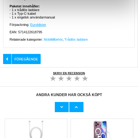
Paketet innehåller:
- 1 x trådlös laddare
- 1 x Typ-C-kabel
- 1 x engelsk användarmanual
Förpackning:
Euroblister
EAN: 5714122618795
Relaterade kategorier:
Mobiltillbehör
,
Trådlös laddare
SKRIV EN RECENSION
ANDRA KUNDER HAR OCKSÅ KÖPT
iPhone 17 Pro Max Tech-Protect flytande
iPhone 17 Pro Max Privacy Härdat Glas
silikon skal - MagSafe-kompatibelt - Svart
Skärmskydd
182,00
kr
136,00 kr