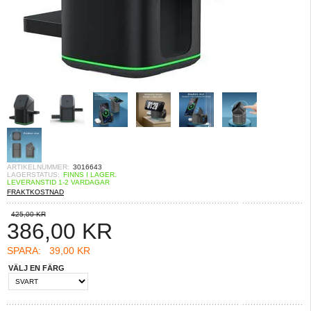
ARTIKELNUMMER:
3016643
LAGERSTATUS:
FINNS I LAGER.
LEVERANSTID 1-2 VARDAGAR
FRAKTKOSTNAD
425,00 KR
386,00
KR
SPARA:
39,00 KR
VÄLJ EN FÄRG