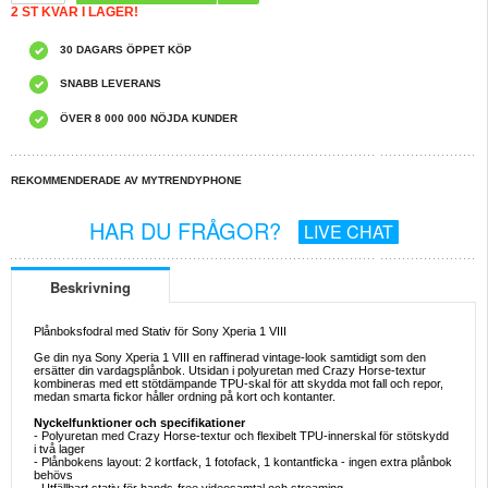
2 ST KVAR I LAGER!
30 DAGARS ÖPPET KÖP
SNABB LEVERANS
ÖVER 8 000 000 NÖJDA KUNDER
REKOMMENDERADE AV MYTRENDYPHONE
HAR DU FRÅGOR?
LIVE CHAT
Beskrivning
Plånboksfodral med Stativ för Sony Xperia 1 VIII
Ge din nya Sony Xperia 1 VIII en raffinerad vintage-look samtidigt som den
ersätter din vardagsplånbok. Utsidan i polyuretan med Crazy Horse-textur
kombineras med ett stötdämpande TPU-skal för att skydda mot fall och repor,
medan smarta fickor håller ordning på kort och kontanter.
Nyckelfunktioner och specifikationer
- Polyuretan med Crazy Horse-textur och flexibelt TPU-innerskal för stötskydd
i två lager
- Plånbokens layout: 2 kortfack, 1 fotofack, 1 kontantficka - ingen extra plånbok
behövs