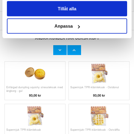
Tillåt alla
SKRIV EN RECENSION
Anpassa
ANDRA KUNDER HAR OCKSÅ KÖPT
Enfärgad dumpling squishy stressleksak med
Enfärgad dumpling squishy stressleksak med
ångkorg - vit
ångkorg - Lila
93,00
kr
93,00
kr
Enfärgad dumpling squishy stressleksak med
Supermjuk TPR-klämleksak - Ostdonut
ångkorg - gul
93,00
kr
93,00
kr
Supermjuk TPR-klämleksak
Supermjukt TPR-klämleksak - Ostvåffla