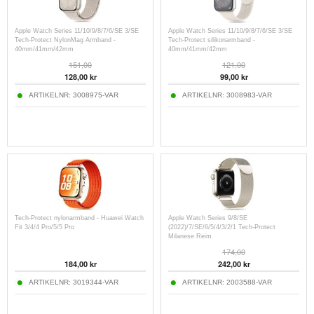
Apple Watch Series 11/10/9/8/7/6/SE 3/SE
Apple Watch Series 11/10/9/8/7/6/SE 3/SE
Tech-Protect NylonMag Armband -
Tech-Protect silikonarmband -
40mm/41mm/42mm
40mm/41mm/42mm
151,00
121,00
128,00
kr
99,00
kr
ARTIKELNR:
3008975-VAR
ARTIKELNR:
3008983-VAR
Tech-Protect nylonarmband - Huawei Watch
Apple Watch Series 9/8/SE
Fit 3/4/4 Pro/5/5 Pro
(2022)/7/SE/6/5/4/3/2/1 Tech-Protect
Milanese Reim
174,00
184,00
kr
242,00
kr
ARTIKELNR:
3019344-VAR
ARTIKELNR:
2003588-VAR