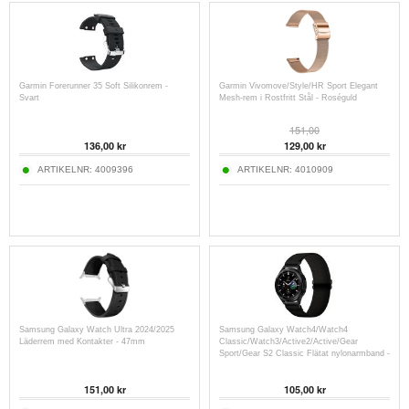
Garmin Forerunner 35 Soft Silikonrem -
Garmin Vivomove/Style/HR Sport Elegant
Svart
Mesh-rem i Rostfritt Stål - Roséguld
151,00
136,00
kr
129,00
kr
ARTIKELNR:
4009396
ARTIKELNR:
4010909
Samsung Galaxy Watch Ultra 2024/2025
Samsung Galaxy Watch4/Watch4
Läderrem med Kontakter - 47mm
Classic/Watch3/Active2/Active/Gear
Sport/Gear S2 Classic Flätat nylonarmband -
20mm - Svart
151,00
kr
105,00
kr