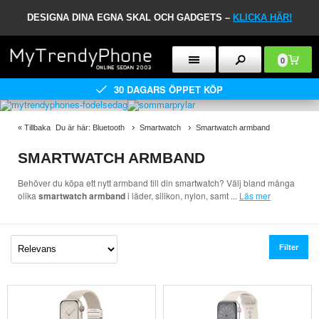
DESIGNA DINA EGNA SKAL OCH GADGETS –
KLICKA HÄR!
0
30 DAGARS ÖPPET KÖP
«
Tillbaka
Du är här:
Bluetooth
Smartwatch
Smartwatch armband
SMARTWATCH ARMBAND
Behöver du köpa ett nytt armband till din smartwatch? Välj bland många
olika
smartwatch armband
i läder, silikon, nylon, samt
...
Läs mer
Filter