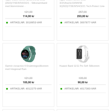
(2022)/7/SE/6/5/4/3/2/1 - Silikonarmband
3/2/Ultra/11/10/9/8/SE
med blommönster -
3/(2022)/7/SE/6/5/4/3/2/1 Tech-Protect Line-
42mm/41mm/40mm/38mm
armband i rostfritt stål -
121,00
257,00
49mm/46mm/45mm/44mm/42mm
114,00
kr
253,00
kr
ARTIKELNR:
3018953-VAR
ARTIKELNR:
3007877-VAR
Garmin vivoactive 6 Ersättningssilikonrem
Huawei Band 11/11 Pro Soft Silikonrem
med Integrerad Ram
121,00
105,00
105,00
kr
90,00
kr
ARTIKELNR:
4012275-VAR
ARTIKELNR:
4017383-VAR