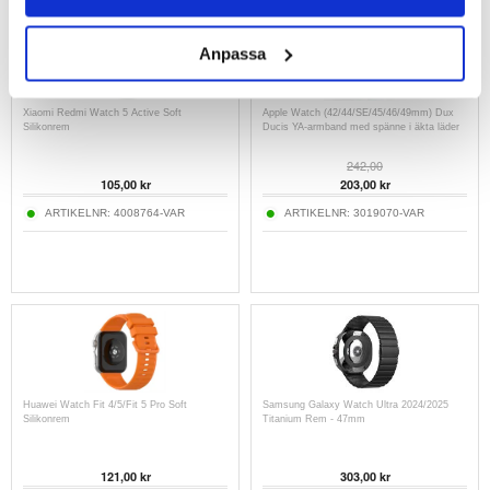
Anpassa
Xiaomi Redmi Watch 5 Active Soft
Apple Watch (42/44/SE/45/46/49mm) Dux
Silikonrem
Ducis YA-armband med spänne i äkta läder
242,00
105,00
kr
203,00
kr
ARTIKELNR:
4008764-VAR
ARTIKELNR:
3019070-VAR
Huawei Watch Fit 4/5/Fit 5 Pro Soft
Samsung Galaxy Watch Ultra 2024/2025
Silikonrem
Titanium Rem - 47mm
121,00
kr
303,00
kr