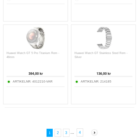
Huawei Watch GT 5 Pro Titanium Rem -
Huawei Watch GT Stainless Steel Rem -
46mm
Silver
394,00
kr
136,00
kr
ARTIKELNR:
4012210-VAR
ARTIKELNR:
214185
...
4
2
3
1