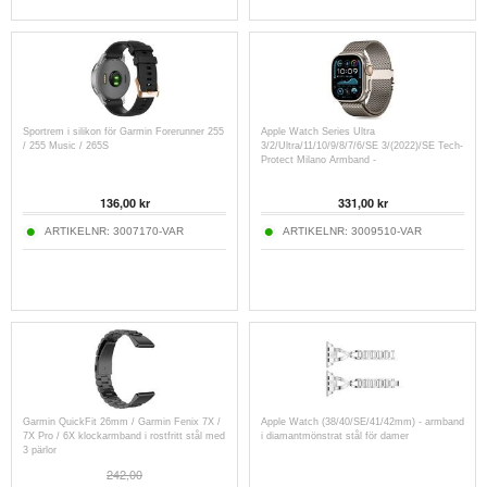
Sportrem i silikon för Garmin Forerunner 255
Apple Watch Series Ultra
/ 255 Music / 265S
3/2/Ultra/11/10/9/8/7/6/SE 3/(2022)/SE Tech-
Protect Milano Armband -
49mm/46mm/45mm/44mm
136,00
kr
331,00
kr
ARTIKELNR:
3007170-VAR
ARTIKELNR:
3009510-VAR
Garmin QuickFit 26mm / Garmin Fenix 7X /
Apple Watch (38/40/SE/41/42mm) - armband
7X Pro / 6X klockarmband i rostfritt stål med
i diamantmönstrat stål för damer
3 pärlor
242,00