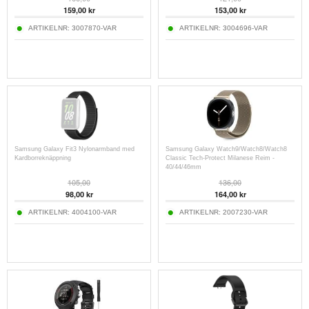
49mm/46mm/45mm/44mm/42mm
49mm/46mm/45mm/44mm/42mm
159,00
kr
153,00
kr
ARTIKELNR:
3007870-VAR
ARTIKELNR:
3004696-VAR
Samsung Galaxy Fit3 Nylonarmband med
Samsung Galaxy Watch9/Watch8/Watch8
Kardborreknäppning
Classic Tech-Protect Milanese Reim -
40/44/46mm
105,00
136,00
98,00
kr
164,00
kr
ARTIKELNR:
4004100-VAR
ARTIKELNR:
2007230-VAR