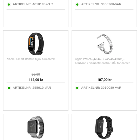
ARTIKELNR:
4018186-VAR
ARTIKELNR:
3008700-VAR
Xiaomi Smart Band 8 Mjuk Silikonrem
Apple Watch (42/44/SE/45/46/49mm) -
armband i diamantmönstrat stål för damer
90,00
114,00
kr
197,00
kr
ARTIKELNR:
255610-VAR
ARTIKELNR:
3019089-VAR