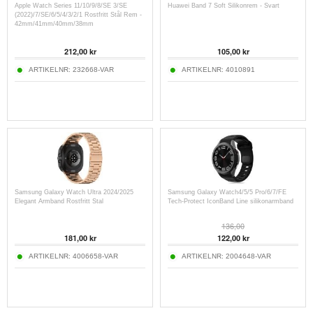
Apple Watch Series 11/10/9/8/SE 3/SE
Huawei Band 7 Soft Silikonrem - Svart
(2022)/7/SE/6/5/4/3/2/1 Rostfritt Stål Rem -
42mm/41mm/40mm/38mm
212,00
kr
105,00
kr
ARTIKELNR:
232668-VAR
ARTIKELNR:
4010891
Samsung Galaxy Watch Ultra 2024/2025
Samsung Galaxy Watch4/5/5 Pro/6/7/FE
Elegant Armband Rostfritt Stal
Tech-Protect IconBand Line silikonarmband
136,00
181,00
kr
122,00
kr
ARTIKELNR:
4006658-VAR
ARTIKELNR:
2004648-VAR