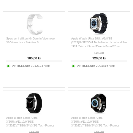
Sportrem i silikon för Garmin Vivomove
Apple Watch Ultra 2/Ultra/9/8/SE
3S/Vivoactive 4S/Active S
(2022)/7/SE/6/5/4 Tech-Protect Iconband Pro
TPU Reim - 49mm/45mm/44mm/42mm
125,00
105,00
kr
120,00
kr
ARTIKELNR:
3012124-VAR
ARTIKELNR:
2004416-VAR
Apple Watch Series Ultra
Apple Watch Series Ultra
3/2/Ultra/11/10/9/8/SE
3/2/Ultra/11/10/9/8/SE
3/(2022)/7/SE/6/5/4/3/2/1 Tech-Protect
3/(2022)/7/SE/6/5/4/3/2/1 Tech-Protect
Nylon Pro Armband -
IconBand Line silikonarmband -
166,00
121,00