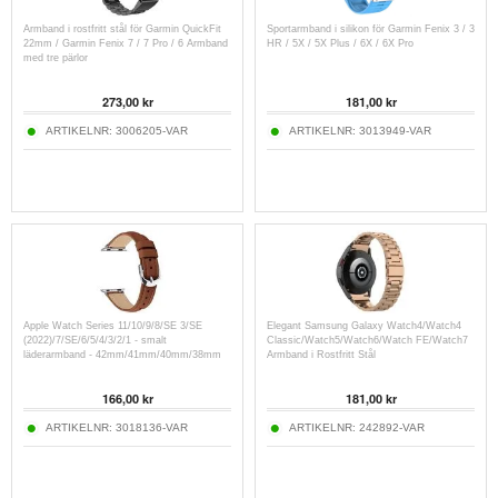
Armband i rostfritt stål för Garmin QuickFit
Sportarmband i silikon för Garmin Fenix 3 / 3
22mm / Garmin Fenix 7 / 7 Pro / 6 Armband
HR / 5X / 5X Plus / 6X / 6X Pro
med tre pärlor
273,00
kr
181,00
kr
ARTIKELNR:
3006205-VAR
ARTIKELNR:
3013949-VAR
Apple Watch Series 11/10/9/8/SE 3/SE
Elegant Samsung Galaxy Watch4/Watch4
(2022)/7/SE/6/5/4/3/2/1 - smalt
Classic/Watch5/Watch6/Watch FE/Watch7
läderarmband - 42mm/41mm/40mm/38mm
Armband i Rostfritt Stål
166,00
kr
181,00
kr
ARTIKELNR:
3018136-VAR
ARTIKELNR:
242892-VAR