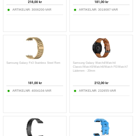
218,00
kr
181,00
kr
ARTIKELNR:
3006200-VAR
ARTIKELNR:
3019087-VAR
Samsung Galaxy Fit3 Stainless Steel Rem
Samsung Galaxy Watch4/Watch4
Classic/Watch5/Watch6/Watch FE/Watch7
Läderrem - 20mm
181,00
kr
212,00
kr
ARTIKELNR:
4004104-VAR
ARTIKELNR:
232655-VAR