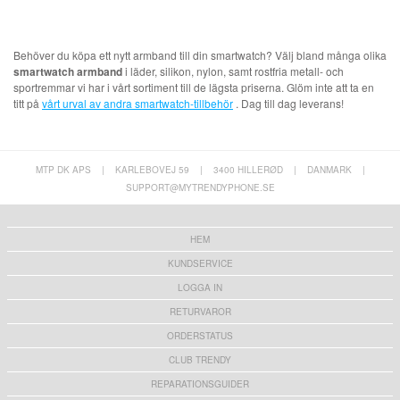
Behöver du köpa ett nytt armband till din smartwatch? Välj bland många olika
smartwatch armband
i läder, silikon, nylon, samt rostfria metall- och
sportremmar vi har i vårt sortiment till de lägsta priserna. Glöm inte att ta en
titt på
vårt urval av andra smartwatch-tillbehör
. Dag till dag leverans!
MTP DK APS
|
KARLEBOVEJ 59
|
3400 HILLERØD
|
DANMARK
|
SUPPORT@MYTRENDYPHONE.SE
HEM
KUNDSERVICE
LOGGA IN
RETURVAROR
ORDERSTATUS
CLUB TRENDY
REPARATIONSGUIDER