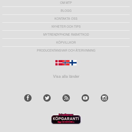
OM MTP
BLOGG
KONTAKTA OSS
NYHETER OCH TIPS
MYTRENDYPHONE RABATTKOD
KÖPVILLKOR
PRODUCENTANSVAR OCH ÅTERVINNING
Visa alla länder