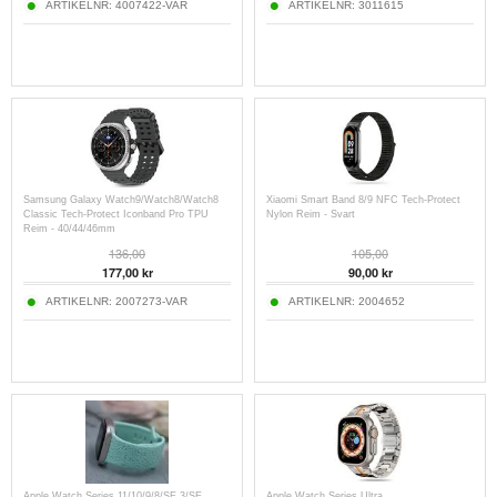
ARTIKELNR:
4007422-VAR
ARTIKELNR:
3011615
Samsung Galaxy Watch9/Watch8/Watch8
Xiaomi Smart Band 8/9 NFC Tech-Protect
Classic Tech-Protect Iconband Pro TPU
Nylon Reim - Svart
Reim - 40/44/46mm
136,00
105,00
177,00
kr
90,00
kr
ARTIKELNR:
2007273-VAR
ARTIKELNR:
2004652
Apple Watch Series 11/10/9/8/SE 3/SE
Apple Watch Series Ultra