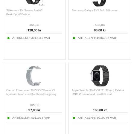
Silikonrem för Suunto Ambit3
Samsung Galaxy Fit3 Soft Silikonrem
Peak/Sport/Vertical
151,00
105,00
128,00
kr
96,00
kr
ARTIKELNR:
3012111-VAR
ARTIKELNR:
4004092-VAR
Garmin Forerunner 265S/255S/venu 2S
Apple Watch (38/40/SE/41/42mm) Kalebol
Nylonarmband med Kardborreknäppning
CNC Pro-armband i rostfritt stål
105,00
97,00
kr
166,00
kr
ARTIKELNR:
4011034-VAR
ARTIKELNR:
3019076-VAR