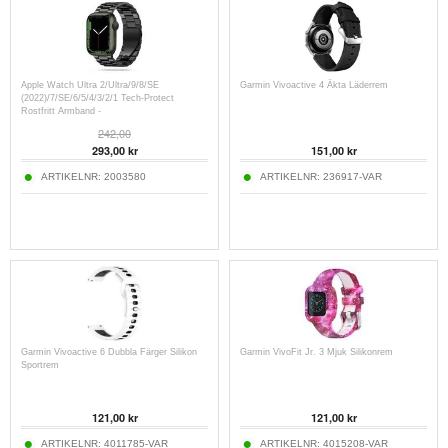
Apple Watch Ultra 2/Ultra/9/8/SE
Garmin Vivoactive 4 Äkta Läderrem
(2022)/7/SE/6/5/4/3/2/1 Tech-Protect
Rostfritt Armband -
49mm/45mm/44mm/42mm - Svart
242,00
293,00
kr
151,00
kr
ARTIKELNR:
2003580
ARTIKELNR:
236917-VAR
Garmin Vivoactive 6 Dubbla Färger Silikon
Garmin VivoFit Jr. 3 Mjuk Silikonrem
Sportrem
121,00
kr
121,00
kr
ARTIKELNR:
4011785-VAR
ARTIKELNR:
4015208-VAR