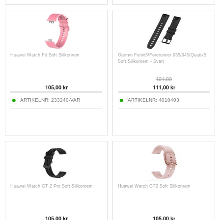
Huawei Watch Fit Soft Silikonrem
Garmin Fenix5/Forerunner 935/945/Quatix5
Soft Silikonrem - Svart
121,00
105,00
kr
111,00
kr
ARTIKELNR:
233240-VAR
ARTIKELNR:
4010403
Huawei Watch GT 2 Pro Soft Silikonrem
Huawei Watch GT2 Soft Silikonrem
105,00
kr
105,00
kr