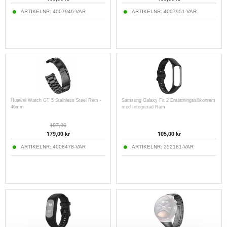
ARTIKELNR:
4007946-VAR
ARTIKELNR:
4007951-VAR
Huawei Watch GT 5 Stainless Steel Rem -
Samsung Galaxy Fit 2 Ersättningssilikonrem
46mm
med Integrerad Ram
197,00
179,00
kr
105,00
kr
ARTIKELNR:
4008478-VAR
ARTIKELNR:
252181-VAR