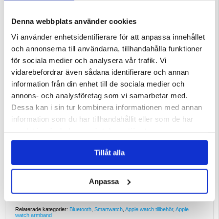
Nyckelfunktioner och specifikationer
- Högkvalitativt silikonmaterial
- Kompatibel med 40/41/42 mm Apple Watch-modeller
Denna webbplats använder cookies
- Lätt och bekvämt för långvarig användning
- Justerbar passform för alla handledsstorlekar
- Vattenresistent och lätt att rengöra
Vi använder enhetsidentifierare för att anpassa innehållet
Ideala exempel på användning
och annonserna till användarna, tillhandahålla funktioner
- Perfekt för fitness- och utomhusaktiviteter
- Lämplig för daglig användning i både avslappnade och formella miljöer
för sociala medier och analysera vår trafik. Vi
- Lätt att rengöra efter träningspass eller utomhusäventyr
vidarebefordrar även sådana identifierare och annan
Skäl för att köpa
Det här armbandet är hållbart, snyggt och bekvämt och passar för användning
information från din enhet till de sociala medier och
hela dagen. Det vattenresistenta silikonmaterialet garanterar lång livslängd,
medan den justerbara designen ger en säker passform.
annons- och analysföretag som vi samarbetar med.
Intressanta fakta om produkttypen
Dessa kan i sin tur kombinera informationen med annan
Silikonarmband är populära för sin hållbarhet, vattenresistens och komfort,
vilket gör dem till ett förstahandsval för fitnessentusiaster och yrkesverksamma
information som du har tillhandahållit eller som de har
som kräver både funktionalitet och stil i sina bärbara tillbehör.
samlat in när du har använt deras tjänster.
Kompatibilitet:
- Apple Watch Series 11
- Apple Watch Series 10
- Apple Watch serie 9
Tillåt alla
- Apple Watch serie 8
- Apple Watch serie 7
- Apple Watch Series 6
- Apple Watch SE 3
Anpassa
- Apple Watch Series SE
Förpackning:
Euroblister
EAN: 5906302310159
Relaterade kategorier:
Bluetooth
,
Smartwatch
,
Apple watch tillbehör
,
Apple
watch armband