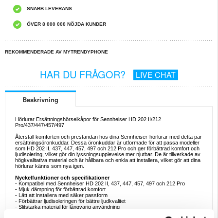
SNABB LEVERANS
ÖVER 8 000 000 NÖJDA KUNDER
REKOMMENDERADE AV MYTRENDYPHONE
HAR DU FRÅGOR?
LIVE CHAT
Beskrivning
Hörlurar Ersättningshörselkåpor för Sennheiser HD 202 II/212
Pro/437/447/457/497
Återställ komforten och prestandan hos dina Sennheiser-hörlurar med detta par
ersättningsöronkuddar. Dessa öronkuddar är utformade för att passa modeller
som HD 202 II, 437, 447, 457, 497 och 212 Pro och ger förbättrad komfort och
ljudisolering, vilket gör din lyssningsupplevelse mer njutbar. De är tillverkade av
högkvalitativa material och är hållbara och enkla att installera, vilket gör att dina
hörlurar känns som nya igen.
Nyckelfunktioner och specifikationer
- Kompatibel med Sennheiser HD 202 II, 437, 447, 457, 497 och 212 Pro
- Mjuk dämpning för förbättrad komfort
- Lätt att installera med säker passform
- Förbättrar ljudisoleringen för bättre ljudkvalitet
- Slitstarka material för långvarig användning