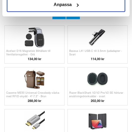
ANDRA KUNDER HAR OCKSÅ KÖPT
Anpassa
Universal 3D-mönstrat fodral för smart
iPhone 11 Tech-Protect Magmat Skal -
surfplatta - 10" - Röd
MagSafe-kompatibelt - Klar
227,00 kr
132,00
kr
Acefast D16 Magnetisk Bilhållare till
Baseus L41 USB-C till 3.5mm ljudadapter -
Ventilationsgallret - Grå
Svart
134,00
kr
114,00
kr
Caseme ME50 Universal Crossbody-väska
Razer BlackShark V2/V2 Pro/V2 SE hörlurar
med RFID-skydd - 4"-7.3" - Brun
ersättningsöronkuddar - svart
288,00 kr
202,00 kr