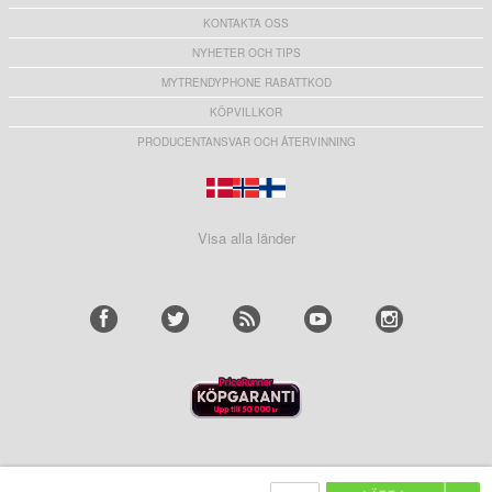
KONTAKTA OSS
NYHETER OCH TIPS
MYTRENDYPHONE RABATTKOD
KÖPVILLKOR
PRODUCENTANSVAR OCH ÅTERVINNING
Visa alla länder
VI STÖDJER STOLT: