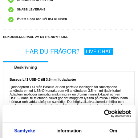
SNABB LEVERANS
ÖVER 8 000 000 NÖJDA KUNDER
REKOMMENDERADE AV MYTRENDYPHONE
HAR DU FRÅGOR?
LIVE CHAT
Beskrivning
Baseus L41 USB-C till 3.5mm ljudadapter
Ljudadaptern L41 från Baseus är den perfekta lösningen för smartphone-
användare med USB-C-kontakt som vill använda en 3.5mm minijack-kabel.
Adaptern möjliggör samtidig anslutning av en 3.5mm minijack-kabel och en
USB-C-kabel till telefonen, vilket gör det möjligt att lyssna på musik i trådbundna
hörlurar och ladda telefonen samtidigt. Det högkvalitativa aluminiumhöljet och
spetsen garanterar en lång livslängd för adaptern, medan den vinklade spetsen
gör det enkelt att använda telefonen i horisontellt läge.
Specifikationer:
- Modell: L41 Adapter
- Material: Aluminium + TPE
- Anslutning: USB-C till USB-C + jack 3.5mm
Samtycke
Information
Om
- Utgångsström: 1 A
- Kompatibilitet: Telefoner med Type-C-kontakt som inte har Mini Jack (fungerar