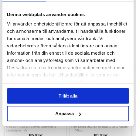
inte med Samsung, Sony, HTC, Google, Ulefone)
Förpackning:
Euroblister
Denna webbplats använder cookies
EAN: 6953156282278
Relaterade kategorier:
Audio / video kabel och adapter
,
Audiokabel och adapter
Vi använder enhetsidentifierare för att anpassa innehållet
och annonserna till användarna, tillhandahålla funktioner
för sociala medier och analysera vår trafik. Vi
vidarebefordrar även sådana identifierare och annan
information från din enhet till de sociala medier och
SKRIV EN RECENSION
annons- och analysföretag som vi samarbetar med.
Dessa kan i sin tur kombinera informationen med annan
information som du har tillhandahållit eller som de har
ANDRA KUNDER HAR OCKSÅ KÖPT
samlat in när du har använt deras tjänster.
Baseus USB-C / 3.5mm Ljud Adapterkabel
Baseus M01 USB Typ-C / 3.5mm Ljudkabel -
CAHUB-EZ0G - Svart
1.2m - Svart
109,00
kr
108,00
kr
Tillåt alla
Anpassa
OTB 2-i-1 USB-C / 3.5mm Laddnings &
High Speed USB 3.1 till USB-C OTG Adapter
Ljudadapter - Vit
- 10Gbps
105,00 kr
101,00
kr