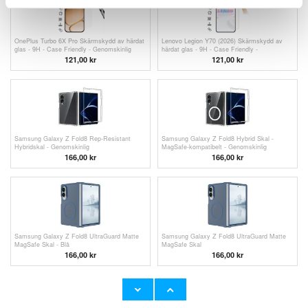
OnePlus Turbo 6X Pro Skärmskydd av härdat
Lenovo Legion Y70 (2026) Skärmskydd av
glas - 9H - Case Friendly - Genomskinlig
härdat glas - 9H - Case Friendly -
Genomskinlig
121,00 kr
121,00 kr
Samsung Galaxy Z Fold8 Rep-Resistant
Samsung Galaxy Z Fold8 Hybrid Skal -
Hybridskal - Genomskinlig
MagSafe-kompatibelt - Genomskinlig
166,00 kr
166,00 kr
Samsung Galaxy Z Fold8 UltraGuard Matte
Samsung Galaxy Z Fold8 UltraGuard Matte
MagSafe Skal - Blå
MagSafe Skal
166,00 kr
166,00 kr