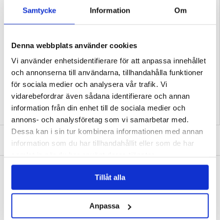
- Ett unikt TPU-skal med en kuperad design på baksidan
Samtycke
Information
Om
- Bättre skydd till kameran och displayen tack vare skalets upphöjda kanter
- Ger full åtkomst till alla knappar och portar på din Samsung Galaxy Z Fold8
- Passar perfekt på din Samsung Galaxy Z Fold8 utan att ge en klumpig känsla
- Material: TPU
Kompatibilitet:
Samsung Galaxy Z Fold8
Denna webbplats använder cookies
Förpackning:
Bulk
Vi använder enhetsidentifierare för att anpassa innehållet
EAN: 5714122652362
och annonserna till användarna, tillhandahålla funktioner
Relaterade kategorier:
Mobiltillbehör
,
Samsung Skal & Tillbehör
,
Samsung
Galaxy Z Fold8 Skal & Tillbehör
för sociala medier och analysera vår trafik. Vi
vidarebefordrar även sådana identifierare och annan
information från din enhet till de sociala medier och
annons- och analysföretag som vi samarbetar med.
Dessa kan i sin tur kombinera informationen med annan
SKRIV EN RECENSION
information som du har tillhandahållit eller som de har
samlat in när du har använt deras tjänster.
ANDRA KUNDER HAR OCKSÅ KÖPT
Tillåt alla
Honor Play10 5G Skärmskydd av härdat glas
OnePlus Turbo 6X Skärmskydd av härdat glas
- 9H - Case Friendly - Genomskinlig
- 9H - Case Friendly - Genomskinlig
121,00 kr
121,00 kr
Anpassa