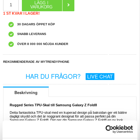
1 ST KVAR I LAGER!
30 DAGARS ÖPPET KÖP
SNABB LEVERANS
ÖVER 8 000 000 NÖJDA KUNDER
REKOMMENDERADE AV MYTRENDYPHONE
HAR DU FRÅGOR?
LIVE CHAT
Beskrivning
Rugged Series TPU-Skal till Samsung Galaxy Z Fold8
Detta fantastiska TPU-skal med en kuperad design på baksidan ger ett bättre
dagligt skydd och det är noggrant designat för att passa perfekt på din
Samsung Galaxy Z Fold8. Det ger din Samsung Galaxy Z Fold8 en ny look
utan att ge en klumpig känsla.
Egenskaper:
- Rugged Series TPU-skal till Samsung Galaxy Z Fold8
- Ger en annorlunda stil och ett utmärkt dagligt skydd