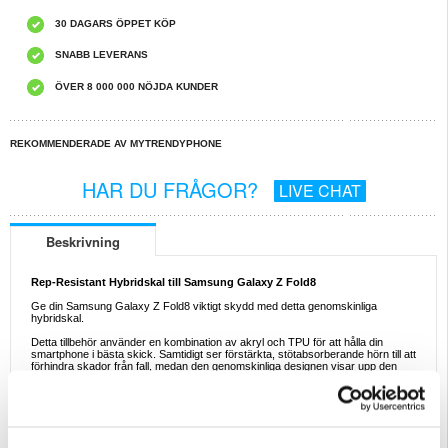
30 DAGARS ÖPPET KÖP
SNABB LEVERANS
ÖVER 8 000 000 NÖJDA KUNDER
REKOMMENDERADE AV MYTRENDYPHONE
HAR DU FRÅGOR?
LIVE CHAT
Beskrivning
Rep-Resistant Hybridskal till Samsung Galaxy Z Fold8
Ge din Samsung Galaxy Z Fold8 viktigt skydd med detta genomskinliga
hybridskal.
Detta tillbehör använder en kombination av akryl och TPU för att hålla din
smartphone i bästa skick. Samtidigt ser förstärkta, stötabsorberande hörn till att
förhindra skador från fall, medan den genomskinliga designen visar upp den
vackra designen av din Samsung Galaxy Z Fold8.
Egenskaper:
- Högkvalitativt hybridskal för Samsung Galaxy Z Fold8
- Konstruktion med dubbla material säkerställer exceptionellt försvar
- Din mobil hålls fick-vänlig, ger minimal klumpighet