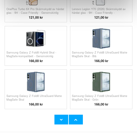
OnePlus Turbo 6X Pro Skärmskydd av härdat
Lenovo Legion Y70 (2026) Skärmskydd av
glas - 9H - Case Friendly - Genomskinlig
härdat glas - 9H - Case Friendly -
Genomskinlig
121,00 kr
121,00 kr
Samsung Galaxy Z Fold8 Hybrid Skal -
Samsung Galaxy Z Fold8 UltraGuard Matte
MagSafe-kompatibelt - Genomskinlig
MagSafe Skal - Blå
166,00 kr
166,00 kr
Samsung Galaxy Z Fold8 UltraGuard Matte
Samsung Galaxy Z Fold8 UltraGuard Matte
MagSafe Skal
MagSafe Skal - Grön
166,00 kr
166,00 kr