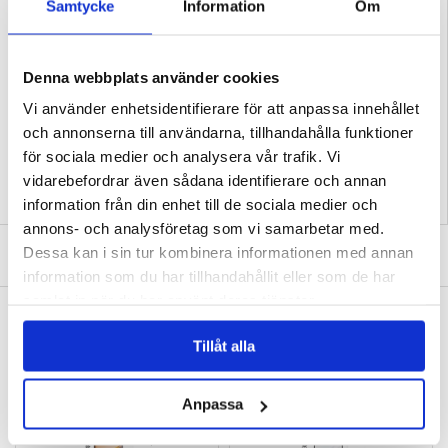
- Perfekt justerade utskärningar ger enkel tillgång till portar
Samtycke
Information
Om
- Taktila skydd håller knapparna skyddade mot smuts
- Material: TPU, akryl
Kompatibilitet:
Samsung Galaxy Z Fold8
Denna webbplats använder cookies
Förpackning:
Bulk
EAN: 5714122652270
Vi använder enhetsidentifierare för att anpassa innehållet
Relaterade kategorier:
Mobiltillbehör
,
Samsung Skal & Tillbehör
,
Samsung
och annonserna till användarna, tillhandahålla funktioner
Galaxy Z Fold8 Skal & Tillbehör
för sociala medier och analysera vår trafik. Vi
vidarebefordrar även sådana identifierare och annan
information från din enhet till de sociala medier och
annons- och analysföretag som vi samarbetar med.
SKRIV EN RECENSION
Dessa kan i sin tur kombinera informationen med annan
information som du har tillhandahållit eller som de har
samlat in när du har använt deras tjänster.
ANDRA KUNDER HAR OCKSÅ KÖPT
Honor Play10 5G Skärmskydd av härdat glas
OnePlus Turbo 6X Skärmskydd av härdat glas
Tillåt alla
- 9H - Case Friendly - Genomskinlig
- 9H - Case Friendly - Genomskinlig
121,00 kr
121,00 kr
Anpassa