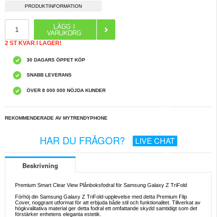
PRODUKTINFORMATION
2 ST KVAR I LAGER!
30 DAGARS ÖPPET KÖP
SNABB LEVERANS
ÖVER 8 000 000 NÖJDA KUNDER
REKOMMENDERADE AV MYTRENDYPHONE
HAR DU FRÅGOR?
LIVE CHAT
Beskrivning
Premium Smart Clear View Plånboksfodral för Samsung Galaxy Z TriFold
Förhöj din Samsung Galaxy Z TriFold-upplevelse med detta Premium Flip
Cover, noggrant utformat för att erbjuda både stil och funktionalitet. Tillverkat av
högkvalitativa material ger detta fodral ett omfattande skydd samtidigt som det
förstärker enhetens eleganta estetik.