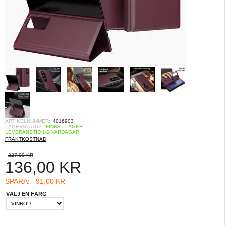
ARTIKELNUMMER:
4016903
LAGERSTATUS:
FINNS I LAGER.
LEVERANSTID 1-2 VARDAGAR
FRAKTKOSTNAD
227,00 KR
136,00
KR
SPARA:
91,00 KR
VÄLJ EN FÄRG