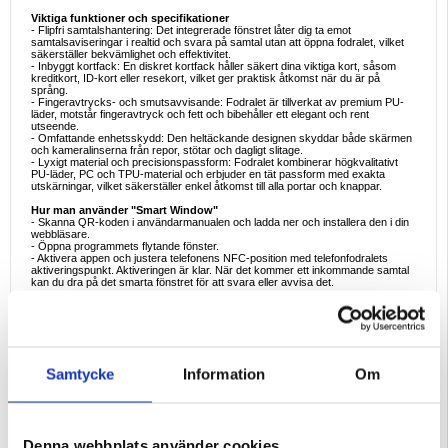
Viktiga funktioner och specifikationer
- Flipfri samtalshantering: Det integrerade fönstret låter dig ta emot
samtalsaviseringar i realtid och svara på samtal utan att öppna fodralet, vilket
säkerställer bekvämlighet och effektivitet.
- Inbyggt kortfack: En diskret kortfack håller säkert dina viktiga kort, såsom
kreditkort, ID-kort eller resekort, vilket ger praktisk åtkomst när du är på
språng.
- Fingeravtrycks- och smutsavvisande: Fodralet är tillverkat av premium PU-
läder, motstår fingeravtryck och fett och bibehåller ett elegant och rent
utseende.
- Omfattande enhetsskydd: Den heltäckande designen skyddar både skärmen
och kameralinserna från repor, stötar och dagligt slitage.
- Lyxigt material och precisionspassform: Fodralet kombinerar högkvalitativt
PU-läder, PC och TPU-material och erbjuder en tät passform med exakta
utskärningar, vilket säkerställer enkel åtkomst till alla portar och knappar.
Hur man använder "Smart Window"
- Skanna QR-koden i användarmanualen och ladda ner och installera den i din
webbläsare.
- Öppna programmets flytande fönster.
- Aktivera appen och justera telefonens NFC-position med telefonfodralets
aktiveringspunkt. Aktiveringen är klar. När det kommer ett inkommande samtal
kan du dra på det smarta fönstret för att svara eller avvisa det.
Ideala användningsscenarier
- Professionella inställningar: Behåll ett elegant och professionellt utseende
under möten och affärsmöten med fodralets sofistikerade design.
- Dagliga pendlingar: Förvara och få tillgång till kollektivtrafikkort eller ID-kort
bekvämt i den inbyggda kortplatsen, vilket effektiviserar dina dagliga rutiner.
- Sociala sammankomster: Hantera samtal och aviseringar enkelt utan att
Samtycke
Information
Om
ständigt hantera din enhet, så att du kan hålla dig uppkopplad diskret.
- Resor: Skydda din enhet från potentiella skador under resor samtidigt som du
har viktiga kort inom räckhåll.
- Utomhusaktiviteter: Se till att din telefon förblir säker och tillgänglig under olika
utomhusäventyr, med extra skydd mot miljöfaktorer.
Denna webbplats använder cookies