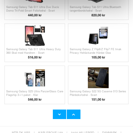
Samsung Galaxy Tab S11 Ultra Dux Ducis
Samsung Galaxy Tab S11 Ultra Bluetooth
Domo Tri-Fold Smart Foliofodral - Svart
tangentbordsfodral - Svart
440,00 kr
820,00 kr
Samsung Galaxy Tab S11 Ultra Heavy Duty
Samsung Galaxy Z Flip6/Z Flip7 FE Imak
360 Skal med Handrem - Svart
Privacy Heltäckande Härdat Glas
Skärmskydd - 9H
516,00 kr
105,00 kr
Samsung Galaxy S25 Ultra PanzerGlass Care
Samsung Galaxy S22 5G Caseme 013 Series
Flagship 3-i-1-paket - Klar
Plånboksfodral - Svart
546,00 kr
151,00 kr
MTP DK APS
|
KARLEBOVEJ 59
|
3400 HILLERØD
|
DANMARK
|