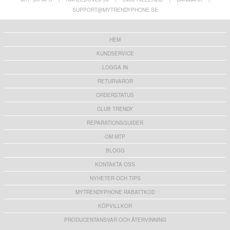
Samsung Galaxy A34 5G Plånboksfodral med
Samsung Galaxy Z Fold5 Shockproof Hybrid
Magnetstängning - Svart
Skal - Genomskinlig
SUPPORT@MYTRENDYPHONE.SE
136,00 kr
143,00
kr
HEM
KUNDSERVICE
LOGGA IN
RETURVAROR
ORDERSTATUS
CLUB TRENDY
REPARATIONSGUIDER
OM MTP
BLOGG
KONTAKTA OSS
NYHETER OCH TIPS
MYTRENDYPHONE RABATTKOD
KÖPVILLKOR
PRODUCENTANSVAR OCH ÅTERVINNING