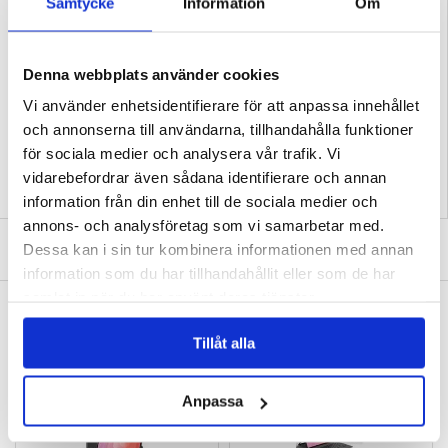
Samtycke
Information
Om
- PanzerGlass Ultra-Wide Fit levereras i en FSC-certifierad återvunnen
förpackning
Kompatibilitet:
Samsung Galaxy Tab S11 Ultra
Förpackning:
Euroblister
Denna webbplats använder cookies
EAN: 5715685032011
Vi använder enhetsidentifierare för att anpassa innehållet
Relaterade kategorier:
Surfplatta Skal & Tillbehör
,
Samsung Surfplatta Skal &
och annonserna till användarna, tillhandahålla funktioner
Tillbehör
,
Samsung Galaxy Tab S11 Ultra Skal & Tillbehör
för sociala medier och analysera vår trafik. Vi
vidarebefordrar även sådana identifierare och annan
information från din enhet till de sociala medier och
annons- och analysföretag som vi samarbetar med.
SKRIV EN RECENSION
Dessa kan i sin tur kombinera informationen med annan
information som du har tillhandahållit eller som de har
samlat in när du har använt deras tjänster.
ANDRA KUNDER HAR OCKSÅ KÖPT
Samsung Galaxy Tab S11 Ultra Stötsäkert
Samsung Galaxy Tab S11 Ultra Imak 2-i-1
Tillåt alla
silikonskal - Genomskinlig
HD Kameralinsskydd i Härdat Glas
151,00
kr
105,00 kr
Anpassa