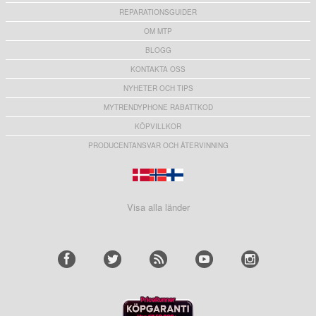
REPARATIONSGUIDER
OM MTP
BLOGG
KONTAKTA OSS
NYHETER OCH TIPS
MYTRENDYPHONE RABATTKOD
KÖPVILLKOR
PRODUCENTANSVAR OCH ÅTERVINNING
Visa alla länder