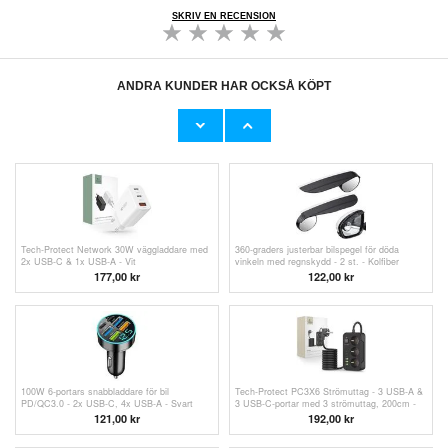
SKRIV EN RECENSION
ANDRA KUNDER HAR OCKSÅ KÖPT
Lisen flätad USB-C till USB-C-kabel - 240W,
Baseus Cafule Typ-C / Typ-C-Kabel CATKLF-
2m, 2 st. - Mörkblå
HG1 - 2m - Svart / Grå
136,00 kr
98,00
kr
Tech-Protect Network 30W väggladdare med
360-graders justerbar bilspegel för döda
2x USB-C & 1x USB-A - Vit
vinkeln med regnskydd - 2 st. - Kolfiber
177,00
kr
122,00 kr
100W 6-portars snabbladdare för bil
Tech-Protect PC3X6 Strömuttag - 3 USB-A &
PD/QC3.0 - 2x USB-C, 4x USB-A - Svart
3 USB-C-portar med 3 strömuttag, 200cm -
Svart
121,00 kr
192,00
kr