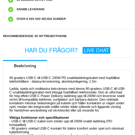
SNABB LEVERANS
ÖVER 8 000 000 NÖJDA KUNDER
REKOMMENDERADE AV MYTRENDYPHONE
HAR DU FRÅGOR?
LIVE CHAT
Beskrivning
90 graders USB-C till USB-C 240W PD snabbladdningskabel med hopfällbar
telefonhållare - datasynkronisering, aluminiumlegering, 1.5m
Ladda, spela och multitaska bekvämare med denna 90-graders USB-C till USB-
C-snabbladdningskabel med inbyggt hopfällbart telefonstativ. Den är utformad
för hög effekt USB-C Power Delivery-laddning upp till 240W och levererar stabil
ström till kompatibla telefoner, surfplattor och bärbara datorer. Den vinklade
kontakten minskar belastningen på kabeln och håller kontakten ur vägen under
spel, medan det integrerade stället stöder både stående och liggande visning
för handsfree-användning vid skrivbordet eller på resande fot.
Viktiga funktioner och specifikationer
- USB-C till USB-C-kabel som stöder upp till 240W snabb laddning (PD-
kompatibel)
- 90 graders vinklad USB-C-kontakt för bättre komfort under spel och minskad
kabelstörning