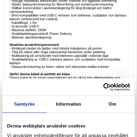
- Inbyggt hopfällbart telefonstativ stöder stående och liggande orientering
- Stöder datasynkronisering för filöverföring och enhetssynkronisering
- Hållbar konstruktion i aluminiumlegering för lång livslängd och bättre
värmeavledning
- Bred kompatibilitet med USB-C-enheter som telefoner, surfplattor och bärbara
datorer (enhetsstöd kan variera)
- Kabellängd: 1.5m
- Gränssnitt: USB-C
- Maximal uteffekt: 240W
- Snabbladdningsprotokoll: Power Delivery
- Material: aluminiumlegering
Idealiska användningsexempel
- Mobilspel medan du laddar med mindre kabelpress på porten
- Titta på videor eller ringa videosamtal handsfree under laddning
- Multitasking på skrivbordet med telefonen uppställd i stående läge
- Snabbladdning av USB-C-bärbara datorer och surfplattor med kompatibla
laddare
- Datasynkronisering av foton, videor och dokument mellan enheter
Varför denna kabel är perfekt att köpa
Denna kabel är en smart uppgradering om du vill ha hög effektladdning och
bättre användbarhet. Den 90-gradiga kontakten förbättrar komforten och
minskar belastningen under spel, och det vikbara stativet ger extra
bekvämlighet utan att du behöver bära med dig extra tillbehör. Med PD-stöd och
dataöverföring är det en praktisk allt-i-ett-kabel för daglig laddning och
produktivitet.
Samtycke
Information
Om
Intressanta fakta om 240W USB-C-kablar
- 240W-stöd används för nyare USB-C-laddningskonfigurationer med hög
effekt, inklusive vissa bärbara datorer
- Vinklade kontakter kan minska böjbelastningen nära kontakten, vilket ofta
bidrar till att kablarna håller längre
- Kablar med integrerat stativ är populära bland kreatörer och spelare eftersom
Denna webbplats använder cookies
de håller skärmen synlig under laddning
Förpackning:
Euroblister
Vi använder enhetsidentifierare för att anpassa innehållet