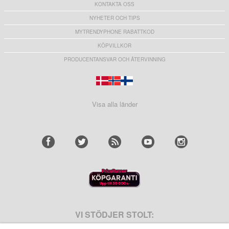
KONTAKTA OSS
NYHETER OCH TIPS
MYTRENDYPHONE RABATTKOD
KÖPVILLKOR
PRODUCENTANSVAR OCH ÅTERVINNING
Visa alla länder
VI STÖDJER STOLT: