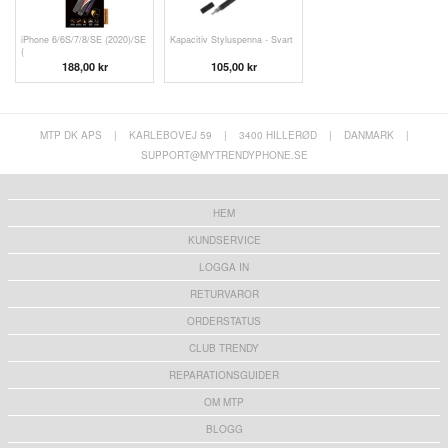
iPhone 6/6S/7/8/SE (2020)/SE
Kapacitiv Styluspenna - Svart
(
188,00 kr
105,00 kr
MTP DK APS
|
KARLEBOVEJ 59
|
3400 HILLERØD
|
DANMARK
|
SUPPORT@MYTRENDYPHONE.SE
HEM
KUNDSERVICE
LOGGA IN
RETURVAROR
ORDERSTATUS
CLUB TRENDY
REPARATIONSGUIDER
OM MTP
BLOGG