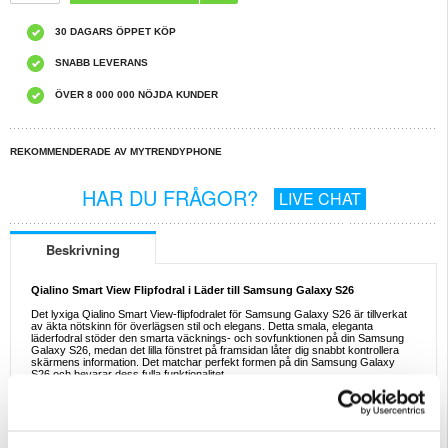
30 DAGARS ÖPPET KÖP
SNABB LEVERANS
ÖVER 8 000 000 NÖJDA KUNDER
REKOMMENDERADE AV MYTRENDYPHONE
HAR DU FRÅGOR?
LIVE CHAT
Beskrivning
Qialino Smart View Flipfodral i Läder till Samsung Galaxy S26
Det lyxiga Qialino Smart View-flipfodralet för Samsung Galaxy S26 är tillverkat
av äkta nötskinn för överlägsen stil och elegans. Detta smala, eleganta
läderfodral stöder den smarta väcknings- och sovfunktionen på din Samsung
Galaxy S26, medan det lilla fönstret på framsidan låter dig snabbt kontrollera
skärmens information. Det matchar perfekt formen på din Samsung Galaxy
S26 och bevarar dess fulla funktionalitet.
Funktioner:
- Flipfodral i äkta läder för Samsung Galaxy S26 från Qialino
- Med ett litet, transparent fönster för att enkelt kontrollera din skärm
- Tillförlitligt heltäckande skydd mot repor, bucklor och smuts
- Smidigt, enfärgat flipfodral för ett extra elegant utseende