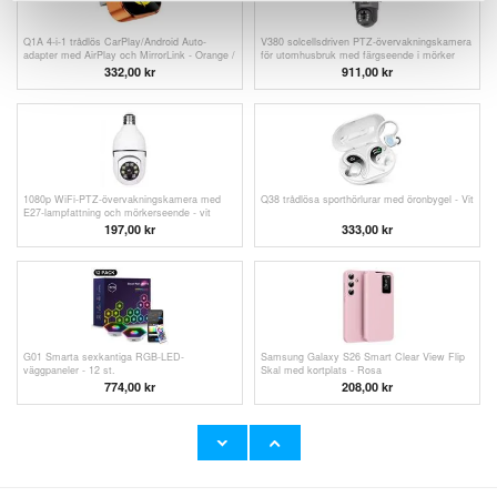
Q1A 4-i-1 trådlös CarPlay/Android Auto-
V380 solcellsdriven PTZ-övervakningskamera
adapter med AirPlay och MirrorLink - Orange /
för utomhusbruk med färgseende i mörker
Färgglad
332,00
kr
911,00 kr
1080p WiFi-PTZ-övervakningskamera med
Q38 trådlösa sporthörlurar med öronbygel - Vit
E27-lampfattning och mörkerseende - vit
197,00
kr
333,00
kr
G01 Smarta sexkantiga RGB-LED-
Samsung Galaxy S26 Smart Clear View Flip
väggpaneler - 12 st.
Skal med kortplats - Rosa
774,00 kr
208,00
kr