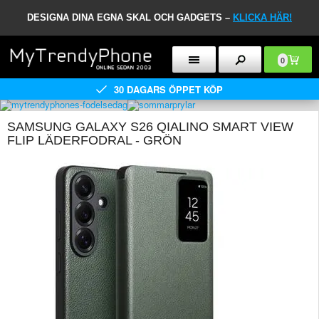
DESIGNA DINA EGNA SKAL OCH GADGETS –
KLICKA HÄR!
0
30 DAGARS ÖPPET KÖP
SAMSUNG GALAXY S26 QIALINO SMART VIEW
FLIP LÄDERFODRAL - GRÖN