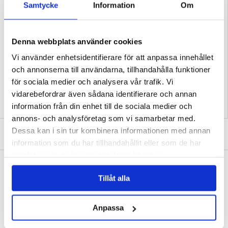
Samtycke
Information
Om
- Enkel åtkomst till alla knappar och portar på din Samsung Galaxy S26
- Stöder automatisk väcknings-/sovfunktion för att förlänga batteritiden
- Detta flipfodral är tillverkat av TPU-skal och äkta nötskinn
Kompatibilitet:
Samsung Galaxy S26
Denna webbplats använder cookies
Förpacking: Euroblister
EAN: 5714122640567
Vi använder enhetsidentifierare för att anpassa innehållet
Relaterade kategorier:
Mobiltillbehör
,
Samsung Skal & Tillbehör
,
Samsung
och annonserna till användarna, tillhandahålla funktioner
Galaxy S26 Skal & Tillbehör
för sociala medier och analysera vår trafik. Vi
vidarebefordrar även sådana identifierare och annan
information från din enhet till de sociala medier och
annons- och analysföretag som vi samarbetar med.
SKRIV EN RECENSION
Dessa kan i sin tur kombinera informationen med annan
information som du har tillhandahållit eller som de har
samlat in när du har använt deras tjänster.
ANDRA KUNDER HAR OCKSÅ KÖPT
Samsung Galaxy A54 5G Plånboksfodral med
Samsung Galaxy S26 PanzerGlass Ceramic
Tillåt alla
Stativ - Svart
II Protection Ultra-Wide Fit EasyAligner
skärmskydd - Genomskinlig
151,00 kr
364,00 kr
Anpassa