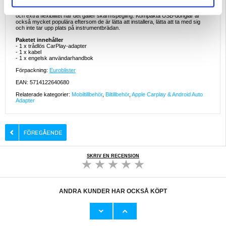
utan att man behöver byta ut hela huvudenheten. Multifunktionsadaptrar är
särskilt användbara för förare som vill ha både daglig smartphone-integration
och extra flexibilitet när det gäller skärmspegling. Kompakta USB-donglar är
också mycket populära eftersom de är lätta att installera, lätta att ta med sig
och inte tar upp plats på instrumentbrädan.
Paketet innehåller
- 1 x trådlös CarPlay-adapter
- 1 x kabel
- 1 x engelsk användarhandbok
Förpackning:
Euroblister
EAN: 5714122640680
Relaterade kategorier:
Mobiltillbehör
,
Biltillbehör
,
Apple Carplay & Android Auto
Adapter
SKRIV EN RECENSION
ANDRA KUNDER HAR OCKSÅ KÖPT
Garmin Fenix 8 Hofi Premium Pro+ Härdat
Lenovo Idea Tab Plus Tech-Protect
Glas Skärmskydd - 51mm - 2 St. - Klar
SmartCase Pen Bluetooth tangentbordsfodral
- Svart
107,00 kr
592,00 kr