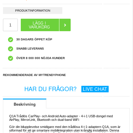
PRODUKTINFORMATION
30 DAGARS ÖPPET KÖP
SNABB LEVERANS
ÖVER 8 000 000 NÖJDA KUNDER
REKOMMENDERADE AV MYTRENDYPHONE
HAR DU FRÅGOR?
LIVE CHAT
Beskrivning
Q1A Trådlös CarPlay- och Android Auto-adapter - 4-i-1 USB-dongel med
AirPlay, MirrorLink, Bluetooth och dual-band WiFi
Gör din bilupplevelse smidigare med den trådlösa 4-i-1-adaptern Q1A, som är
utformad för att ge smartare mobilintegration utan krånglig installation. Denna