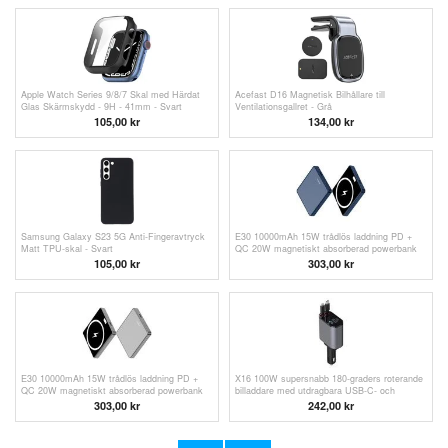
Apple Watch Series 9/8/7 Skal med Härdat
Acefast D16 Magnetisk Bilhållare till
Glas Skärmskydd - 9H - 41mm - Svart
Ventilationsgallret - Grå
105,00 kr
134,00
kr
Samsung Galaxy S23 5G Anti-Fingeravtryck
E30 10000mAh 15W trådlös laddning PD +
Matt TPU-skal - Svart
QC 20W magnetiskt absorberad powerbank
externt batteripaket telefonladdare - blå
105,00 kr
303,00
kr
E30 10000mAh 15W trådlös laddning PD +
X16 100W supersnabb 180-graders roterande
QC 20W magnetiskt absorberad powerbank
billaddare med utdragbara USB-C- och
externt batteripaket telefonladdare - grå
Lightning-kablar
303,00
kr
242,00
kr