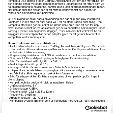
kompakta USB-dongel stöder CarPlay, Android Auto, AirPlay och MirrorLink i en
och samma enhet, vilket gör den till en praktisk uppgradering för förare som vill
ha enklare tillgång till navigering, samtal, musik och skärmspegling under resan.
När den är ansluten bidrar den till att minska kabeltrasslet och skapar en
renare och bekvämare körupplevelse.
Q1A är byggd för enkel daglig användning och har plug-and-play-installation,
Bluetooth 4.2 och stöd för dual-band WiFi för en stabil trådlös anslutning. Den
kompakta storleken gör det enkelt att lämna den i bilen utan att den tar upp
plats, medan stödet för röstassistenter ger extra handsfree-bekvämlighet under
körning. Oavsett om du pendlar dagligen, reser ofta eller helt enkelt vill ha en
snyggare instrumentpanel är denna adapter gjord för att ge mer flexibilitet till
kompatibla infotainmentsystem.
Huvudfunktioner och specifikationer
- 4-i-1 trådlös adapter som stöder CarPlay, Android Auto, AirPlay och Mirror Link
- Utformad för att konvertera kompatibla trådbundna CarPlay-installationer till en
mer bekväm trådlös anslutning
- Plug-and-play-installation via USB för snabbare och enklare installation
- Bluetooth 4.2 för stabil parkoppling och daglig trådlös användning
- Stöd för dual-band WiFi: 2,4 GHz + 5 GHz
- Anslutningsräckvidd upp till 10 m
- Inbyggt stöd för röstassistenter som Siri och Google Assistant
- Hjälper till att behålla bilens ursprungliga gränssnitt samtidigt som man arbetar
med fabriksinställda reglage och pekskärmsfunktioner
- Stöd för adaptiv skärm för bättre anpassning till kompatibla upplösningar i
bilens display
- Kompakt och lätt design för diskret installation i bilen
- Utgångsspänning: 5 V
- Gränssnittstyp: USB-A
- Produktstorlek: 29,5 x 29,5 x 12 mm
- Produktvikt: 0,015 kg
- Arbetstemperatur: -20 °C till 65 °C
- Kompatibla system: Enheter som är kompatibla med iOS 18+ och Android Auto
Idealiska användningsexempel
- Använd trådlöst CarPlay för navigering och musik utan att behöva ansluta din
telefon varje gång